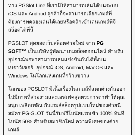
ทาง PGSlot Line ที่เรามีให้สามารถเล่นได้บนระบบ
iOS และ Andriod ลูกค้าก็จะสามารถเลือกเกมส์ที่
ต้องการทดลองเล่นได้เลยหรือคลิกเข้าเล่นเกมส์พีจี
สล็อตได้ที่นี้
PGSLOT สุดยอดเว็บสล็อตค่ายใหม่ จาก
PG
SOFT™
เป็นบริษัทผู้พัฒนาเกมสล็อตออนไลน์ สำหรับ
อุปกรณ์พกพาสามารถเล่นแข่งขันกันได้ทั้งบน
เบราว์เซอร์, อุปกรณ์ iOS, Android, MacOS และ
Windows ในโลกแห่งเกมที่กว้างขวาง
โลกของ PGSLOT มีเนื้อเรื่องในเกมส์ที่แตกต่างกันออก
ไปมีภาพที่สวยงามและเอฟเฟคสุดตระการตาทำให้คุณ
สนุก เพลิดเพลิน กับเกมส์สล็อตรูปแบบใหม่ของค่ายนี่
สมัคร PG-SLOT วันนี้รับฟรีโบนัสแรกเข้า 100% ทันที
โบนัส 50% สำหรับสมาชิกใหม่ ความพิเศษของค่าย
เกมส์