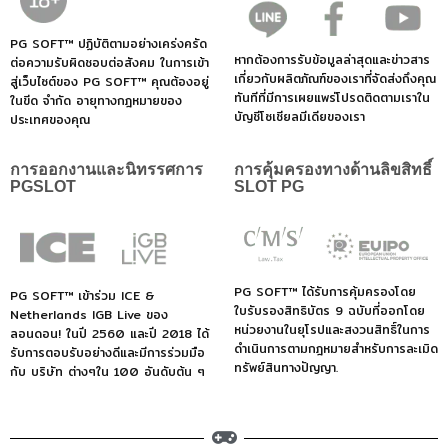
PG SOFT™ ปฏิบัติตามอย่างเคร่งครัด
หากต้องการรับข้อมูลล่าสุดและข่าวสาร
ต่อความรับผิดชอบต่อสังคม ในการเข้า
เกี่ยวกับผลิตภัณฑ์ของเราที่จัดส่งถึงคุณ
สู่เว็บไซต์ของ PG SOFT™ คุณต้องอยู่
ทันทีที่มีการเผยแพร่โปรดติดตามเราใน
ในขีด จำกัด อายุทางกฎหมายของ
บัญชีโซเชียลมีเดียของเรา
ประเทศของคุณ
การออกงานและนิทรรศการ
การคุ้มครองทางด้านลิขสิทธิ์
PGSLOT
SLOT PG
PG SOFT™ ได้รับการคุ้มครองโดย
PG SOFT™ เข้าร่วม ICE &
ใบรับรองสิทธิบัตร 9 ฉบับที่ออกโดย
Netherlands IGB Live ของ
หน่วยงานในยุโรปและสงวนสิทธิ์ในการ
ลอนดอน! ในปี 2560 และปี 2018 ได้
ดำเนินการตามกฎหมายสำหรับการละเมิด
รับการตอบรับอย่างดีและมีการร่วมมือ
ทรัพย์สินทางปัญญา.
กับ บริษัท ต่างๆใน 100 อันดับต้น ๆ