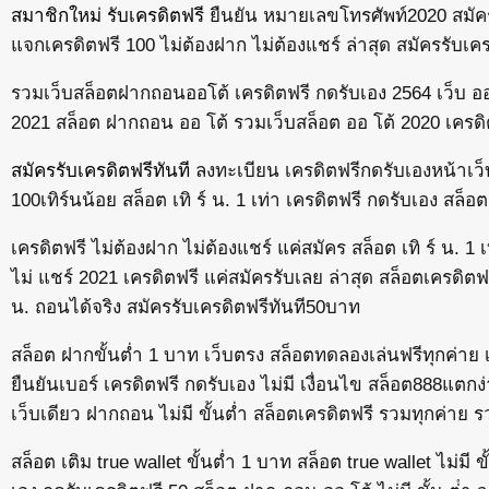
สมาชิกใหม่ รับเครดิตฟรี
ยืนยัน หมายเลขโทรศัพท์2020
สมัค
แจกเครดิตฟรี 100 ไม่ต้องฝาก ไม่ต้องแชร์ ล่าสุด สมัครรับเ
รวมเว็บสล็อตฝากถอนออโต้ เครดิตฟรี กดรับเอง 2564
เว็บ อ
2021
สล็อต ฝากถอน ออ โต้
รวมเว็บสล็อต ออ โต้ 2020
เครดิ
สมัครรับเครดิตฟรีทันที
ลงทะเบียน เครดิตฟรีกดรับเองหน้าเว็บ
100เทิร์นน้อย สล็อต เทิ ร์ น. 1 เท่า เครดิตฟรี กดรับเอง สล็
เครดิตฟรี ไม่ต้องฝาก ไม่ต้องแชร์ แค่สมัคร
สล็อต เทิ ร์ น. 1
ไม่ แชร์ 2021 เครดิตฟรี แค่สมัครรับเลย ล่าสุด สล็อตเครดิตฟร
น. ถอนได้จริง สมัครรับเครดิตฟรีทันที50บาท
สล็อต ฝากขั้นต่ำ 1 บาท เว็บตรง
สล็อตทดลองเล่นฟรีทุกค่าย
ยืนยันเบอร์
เครดิตฟรี กดรับเอง ไม่มี เงื่อนไข
สล็อต888แตกง
เว็บเดียว ฝากถอน ไม่มี ขั้นต่ำ
สล็อตเครดิตฟรี รวมทุกค่าย ร
สล็อต เติม true wallet ขั้นต่ำ 1 บาท
สล็อต true wallet ไม่มี ข