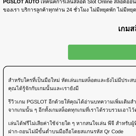
PGSLOT AUTO
เทคนิคการเล่นสล็อต Slot Online สล็อตออน
ของเรา บริการลูกค้าทุกท่าน 24 ชั่วโมง ไม่มีหยุดพัก ไม่มีห
เกมส
สำหรับใครที่เป็นมือใหม่ หัดเล่นเกมสล็อตและยังไม่มีประ
คุณได้รู้จักกับเกมนั้นและเรายังมี
รีวิวเกม PGSLOT อีกด้วยให้คุณได้อ่านบทความเพิ่มเติมสำ
จากเกมนั้น ๆ อีกทั้งเกมสล็อตทุกเกมที่เราได้รวบรวมเอาไว้
เล่นได้ฟรีไม่เสียค่าใช้จ่ายใด ๆ หากสนใจเล่น พีจี สำหร
ฝาก-ถอนไม่มีขั้นต่ำบนมือถือโดยสแกนรหัส Qr Code