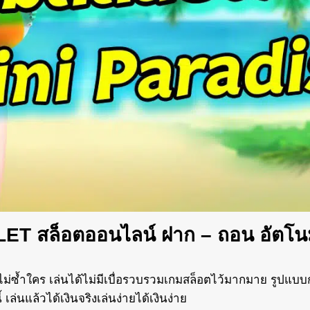
ET สล็อตออนไลน์ ฝาก – ถอน อัตโนม
่ไม่ซ้ำใคร เล่นได้ไม่มีเบื่อรวบรวมเกมสล็อตไว้มากมาย รูปแบบ
เล่นแล้วได้เงินจริงเล่นง่ายได้เงินง่าย