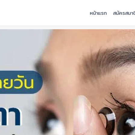
หน้าแรก
สมัครสมาช