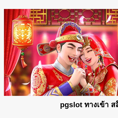
pgslot ทางเข้า สล็