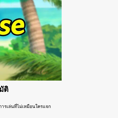
ัติ
การเล่นที่ไม่เหมือนใครแจก