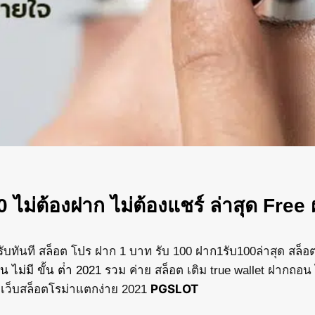
ม่ต้องฝาก ไม่ต้องแชร์ ล่าสุด Free ฝ
รับทันที
สล็อต โปร ฝาก 1 บาท รับ 100
ฝาก1รับ100ล่าสุด
สล็อ
 ไม่มี ขั้น ต่ํา 2021
รวม ค่าย สล็อต เติม true wallet ฝากถอน ไ
PGSLOT
ด
เว็บสล็อตโรม่าแตกง่าย 2021