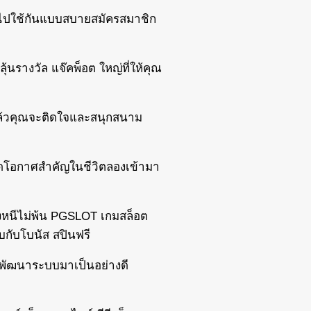
 ๆ ไปใช้กันแบบสบายสมัครสมาชิก
ุ้นรางวัล แจ๊คพ็อต ใหญ่ที่ให้คุณ
แล้วคุณจะติดใจและสนุกสนาม
พลาดโอกาศสำคัญในชีวิตลองเข้ามา
งหนีไม่พ้น PGSLOT เกมสล็อต
บกับโบนัส สปินฟรี
ได้พัฒนาระบบมาเป็นอย่างดี