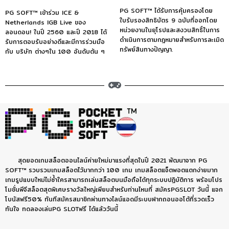
PG SOFT™ ได้รับการคุ้มครองโดย
PG SOFT™ เข้าร่วม ICE &
ใบรับรองสิทธิบัตร 9 ฉบับที่ออกโดย
Netherlands IGB Live ของ
หน่วยงานในยุโรปและสงวนสิทธิ์ในการ
ลอนดอน! ในปี 2560 และปี 2018 ได้
ดำเนินการตามกฎหมายสำหรับการละเมิด
รับการตอบรับอย่างดีและมีการร่วมมือ
ทรัพย์สินทางปัญญา.
กับ บริษัท ต่างๆใน 100 อันดับต้น ๆ
สุดยอดเกมสล็อตออนไลน์ค่ายใหม่มาแรงที่สุดในปี 2021 พัฒนาจาก PG
SOFT™ รวบรวมเกมสล็อตไว้มากกว่า 100 เกม เกมสล็อตแจ็ตพอตแตกง่ายมาก
เกมรูปแบบใหม่ไม่ซ้ำใครสามารถเล่นสล็อตบนมือถือได้ทุกระบบปฏิบัติการ พร้อมโปร
โมชั่นพีจีสล็อตสุดพิเศษรางวัลใหญ่เพียบสำหรับท่านไหนที่ สมัครPGSLOT วันนี้ แจก
โบนัสฟรี50% ทันทีสมัครสมาชิกผ่านทางไลน์แอดมีระบบฝากถอนออโต้ที่รวดเร็ว
ทันใจ ทดลองเล่นPG SLOTฟรี ได้แล้ววันนี้