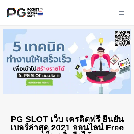
PG SLOT เว็บ เครดิตฟรี ยืนยัน
เบอร์ล่าสุด 2021 ออนไลน์ Free