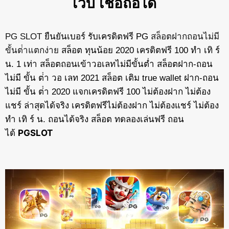
เว็บ เชื่อถือได้
PG SLOT
ยืนยันเบอร์ รับเครดิตฟรี PG
สล็อตฝากถอนไม่มี
ขั้นต่ําแตกง่าย
สล็อต ทุนน้อย 2020
เครดิตฟรี 100 ทำ เทิ ร์
น. 1 เท่า
สล็อตถอนเข้าวอเลทไม่มีขั้นต่ำ
สล็อตฝาก-ถอน
ไม่มี ขั้น ต่ํา วอ เลท 2021
สล็อต เติม true wallet ฝาก-ถอน
ไม่มี ขั้น ต่ํา 2020
แจกเครดิตฟรี 100 ไม่ต้องฝาก ไม่ต้อง
แชร์ ล่าสุดได้จริง
เครดิตฟรีไม่ต้องฝาก ไม่ต้องแชร์ ไม่ต้อง
ทำ เทิ ร์ น. ถอนได้จริง
สล็อต ทดลองเล่นฟรี ถอน
PGSLOT
ได้