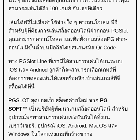
นั้น ๆ อีกทั้งเกมสล็อตทุกเกมที่เราได้รวบรวมเอาไว้คุณ
สามารถเล่นได้ถึง 100 เกมส์ กันเลยทีเดียว
เล่นได้ฟรีไม่เสียค่าใช้จ่ายใด ๆ หากสนใจเล่น พีจี
สำหรับผู้ที่ต้องการเล่นสล็อตออนไลน์ฝากถอน PGSlot
คุณสามารถดาวน์โหลด และติดตั้งเกมสล็อตPG ฝาก-
ถอนไม่มีขั้นต่ำบนมือถือโดยสแกนรหัส Qr Code
ทาง PGSlot Line ที่เรามีให้สามารถเล่นได้บนระบบ
iOS และ Andriod ลูกค้าก็จะสามารถเลือกเกมส์ที่
ต้องการทดลองเล่นได้เลยหรือคลิกเข้าเล่นเกมส์พีจี
สล็อตได้ที่นี้
PGSLOT สุดยอดเว็บสล็อตค่ายใหม่ จาก
PG
SOFT™
เป็นบริษัทผู้พัฒนาเกมสล็อตออนไลน์ สำหรับ
อุปกรณ์พกพาสามารถเล่นแข่งขันกันได้ทั้งบน
เบราว์เซอร์, อุปกรณ์ iOS, Android, MacOS และ
Windows ในโลกแห่งเกมที่กว้างขวาง