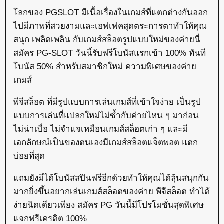
โลกของ PGSLOT มีเนื้อเรื่องในเกมส์ที่แตกต่างกันออก
ไปมีภาพที่สวยงามและเอฟเฟคสุดตระการตาทำให้คุณ
สนุก เพลิดเพลิน กับเกมส์สล็อตรูปแบบใหม่ของค่ายนี่
สมัคร PG-SLOT วันนี้รับฟรีโบนัสแรกเข้า 100% ทันที
โบนัส 50% สำหรับสมาชิกใหม่ ความพิเศษของค่าย
เกมส์
พีจีสล็อต ที่มีรูปแบบการเล่นเกมส์ที่เข้าใจง่าย เป็นรูป
แบบการเล่นที่แปลกใหม่ไม่ซ้ำกับค่ายไหน ๆ มาก่อน
ไม่น่าเบื่อ ไม่จำแจเหมือนเกมส์สล็อตเก่า ๆ และมี
เอกลักษณ์เป็นของตนเองมีเกมส์สล็อตแจ็ตพอต แตก
บ่อยที่สุด
แถมยังมีได้โบนัสสปินฟรีอีกด้วยทำให้คุณได้ลุ้นสนุกกัน
มากยิ่งขึ้นอยากเล่นเกมส์สล็อตของค่าย พีจีสล็อต ทำได้
ง่ายนิดเดียวเพียง สมัคร PG วันนี้มีโปรโมชั่นสุดพิเศษ
แจกฟรีเครดิต 100%