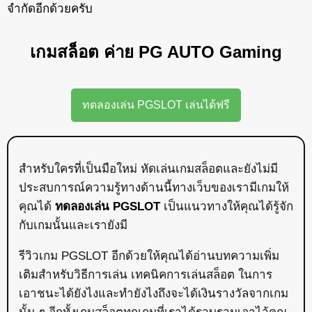
จำกัดอีกด้วยครับ
เกมสล็อต ค่าย PG AUTO Gaming
ทดลองเล่น PGSLOT เล่นได้ฟรี
สำหรับใครที่เป็นมือใหม่ หัดเล่นเกมสล็อตและยังไม่มี
ประสบการณ์ความรู้ทางด้านนี้ทางเว็บของเรามีเกมให้
คุณได้
ทดลองเล่น PGSLOT
เป็นแนวทางให้คุณได้รู้จัก
กับเกมนั้นและเรายังมี
รีวิวเกม PGSLOT อีกด้วยให้คุณได้อ่านบทความเพิ่ม
เติมสำหรับวิธีการเล่น เทคนิคการเล่นสล็อต ในการ
เอาชนะได้ยังไงและทำยังไงถึงจะได้เงินรางวัลจากเกม