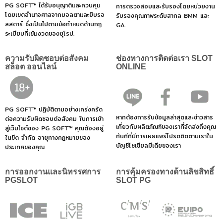
PG SOFT™ ได้รับอนุญาติและควบคุม
การตรวจสอบและรับรองโดยหน่วยงาน
โดยเขตอำนาจศาลจากมอลตาและยิบรอ
รับรองคุณภาพระดับสากล BMM และ
ลสตาร์ ซึ่งเป็นไปตามข้อกำหนดด้านกฏ
GA.
ระเบียบที่เข้มงวดของยุโรป.
ความรับผิดชอบต่อสังคม
ช่องทางการติดต่อเรา SLOT
สล็อต ออนไลน์
ONLINE
PG SOFT™ ปฏิบัติตามอย่างเคร่งครัด
หากต้องการรับข้อมูลล่าสุดและข่าวสาร
ต่อความรับผิดชอบต่อสังคม ในการเข้า
เกี่ยวกับผลิตภัณฑ์ของเราที่จัดส่งถึงคุณ
สู่เว็บไซต์ของ PG SOFT™ คุณต้องอยู่
ทันทีที่มีการเผยแพร่โปรดติดตามเราใน
ในขีด จำกัด อายุทางกฎหมายของ
บัญชีโซเชียลมีเดียของเรา
ประเทศของคุณ
การออกงานและนิทรรศการ
การคุ้มครองทางด้านลิขสิทธิ์
PGSLOT
SLOT PG