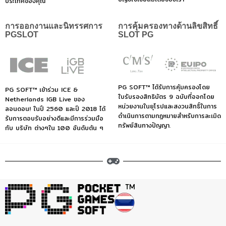
ประเทศของคุณ
การออกงานและนิทรรศการ
การคุ้มครองทางด้านลิขสิทธิ์
PGSLOT
SLOT PG
PG SOFT™ ได้รับการคุ้มครองโดย
PG SOFT™ เข้าร่วม ICE &
ใบรับรองสิทธิบัตร 9 ฉบับที่ออกโดย
Netherlands IGB Live ของ
หน่วยงานในยุโรปและสงวนสิทธิ์ในการ
ลอนดอน! ในปี 2560 และปี 2018 ได้
ดำเนินการตามกฎหมายสำหรับการละเมิด
รับการตอบรับอย่างดีและมีการร่วมมือ
ทรัพย์สินทางปัญญา.
กับ บริษัท ต่างๆใน 100 อันดับต้น ๆ