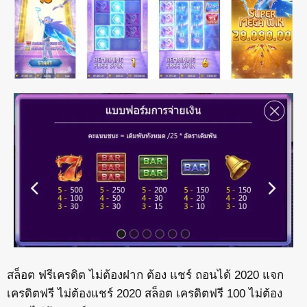
สล็อต ฟรีเครดิต ไม่ต้องฝาก ต้อง แชร์ ถอนได้ 2020 แจก
เครดิตฟรี ไม่ต้องแชร์ 2020 สล็อต เครดิตฟรี 100 ไม่ต้อง