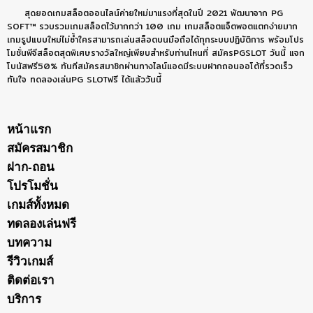
สุดยอดเกมสล็อตออนไลน์ค่ายใหม่มาแรงที่สุดในปี 2021 พัฒนาจาก PG
SOFT™ รวบรวมเกมสล็อตไว้มากกว่า 100 เกม เกมสล็อตแจ็ตพอตแตกง่ายมาก
เกมรูปแบบใหม่ไม่ซ้ำใครสามารถเล่นสล็อตบนมือถือได้ทุกระบบปฏิบัติการ พร้อมโปร
โมชั่นพีจีสล็อตสุดพิเศษรางวัลใหญ่เพียบสำหรับท่านไหนที่ สมัครPGSLOT วันนี้ แจก
โบนัสฟรี50% ทันทีสมัครสมาชิกผ่านทางไลน์แอดมีระบบฝากถอนออโต้ที่รวดเร็ว
ทันใจ ทดลองเล่นPG SLOTฟรี ได้แล้ววันนี้
หน้าแรก
สมัครสมาชิก
ฝาก-ถอน
โปรโมชั่น
เกมส์ทั้งหมด
ทดลองเล่นฟรี
บทความ
รีวิวเกมส์
ติดต่อเรา
บริการ