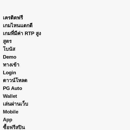
เครดิตฟรี
เกมไหนแตกดี
เกมที่มีค่า RTP สูง
สูตร
โบนัส
Demo
ทางเข้า
Login
ดาวน์โหลด
PG Auto
Wallet
เล่นผ่านเว็บ
Mobile
App
ซื้อฟรีสปิน