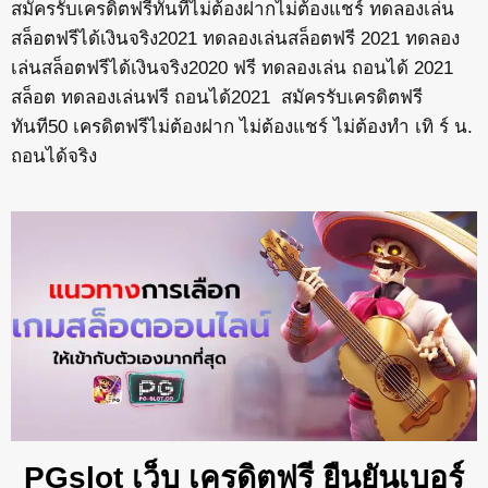
สมัครรับเครดิตฟรีทันทีไม่ต้องฝากไม่ต้องแชร์
ทดลองเล่น
สล็อตฟรีได้เงินจริง2021 ทดลองเล่นสล็อตฟรี 2021 ทดลอง
เล่นสล็อตฟรีได้เงินจริง2020 ฟรี ทดลองเล่น ถอนได้ 2021
สล็อต ทดลองเล่นฟรี ถอนได้2021
สมัครรับเครดิตฟรี
ทันที50
เครดิตฟรีไม่ต้องฝาก ไม่ต้องแชร์ ไม่ต้องทำ เทิ ร์ น.
ถอนได้จริง
PGslot เว็บ เครดิตฟรี ยืนยันเบอร์