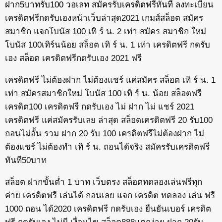
ฝาก5บาทรับ100 วอเลท สมัครรับเครดิตฟรีทันที
ลงทะเบียน
เครดิตฟรีกดรับเองหน้าเว็บล่าสุด2021 เกมส์สล็อต สมัคร
สมาชิก แจกโบนัส 100 เทิ ร์ น. 2 เท่า สมัคร สมาชิก ใหม่
โบนัส 100เทิร์นน้อย สล็อต เทิ ร์ น. 1 เท่า เครดิตฟรี กดรับ
เอง สล็อต เครดิตฟรีกดรับเอง 2021 ฟรี
เครดิตฟรี ไม่ต้องฝาก ไม่ต้องแชร์ แค่สมัคร
สล็อต เทิ ร์ น. 1
เท่า สมัครสมาชิกใหม่ โบนัส 100 เทิ ร์ น. น้อย สล็อตฟรี
เครดิต100 เครดิตฟรี กดรับเอง ไม่ ฝาก ไม่ แชร์ 2021
เครดิตฟรี แค่สมัครรับเลย ล่าสุด สล็อตเครดิตฟรี 20 รับ100
ถอนไม่อั้น รวม ฝาก 20 รับ 100 เครดิตฟรีไม่ต้องฝาก ไม่
ต้องแชร์ ไม่ต้องทำ เทิ ร์ น. ถอนได้จริง สมัครรับเครดิตฟรี
ทันที50บาท
สล็อต ฝากขั้นต่ำ 1 บาท เว็บตรง
สล็อตทดลองเล่นฟรีทุก
ค่าย
เครดิตฟรี เล่นได้ ถอนเลย
แจก เครดิต ทดลอง เล่น ฟรี
1000 ถอน ได้2020
เครดิตฟรี กดรับเอง ยืนยันเบอร์
เครดิต