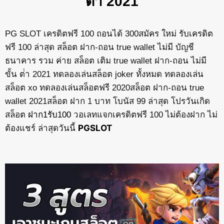
ต่ํา 2021
PG SLOT เครดิตฟรี 100 ถอนได้ 300
สมัคร ใหม่ รับเครดิต
ฟรี 100 ล่าสุด
สล็อต ฝาก-ถอน true wallet ไม่มี บัญชี
ธนาคาร
รวม ค่าย สล็อต เติม true wallet ฝาก-ถอน ไม่มี
ขั้น ต่ํา 2021
ทดลองเล่นสล็อต joker ทั้งหมด
ทดลองเล่น
สล็อต xo
ทดลองเล่นสล็อตฟรี 2020
สล็อต ฝาก-ถอน true
wallet 2021
สล็อต ฝาก 1 บาท โบนัส 99 ล่าสุด
โปรวันเกิด
สล็อต
ฝาก1รับ100
วอเลท
แจกเครดิตฟรี 100 ไม่ต้องฝาก ไม่
PGSLOT
ต้องแชร์ ล่าสุดวันนี้