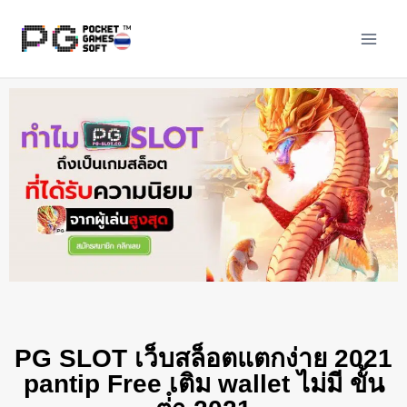
PG SLOT เว็บสล็อตแตกง่าย 2021
pantip Free เติม wallet ไม่มี ขั้น