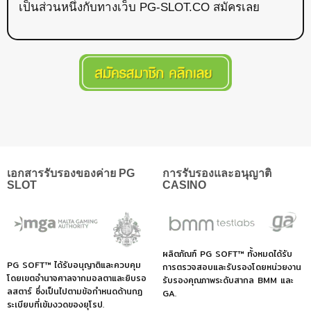
เป็นส่วนหนึ่งกับทางเว็บ PG-SLOT.CO สมัครเลย
เอกสารรับรองของค่าย PG
การรับรองและอนุญาติ
SLOT
CASINO
ผลิตภัณฑ์ PG SOFT™ ทั้งหมดได้รับ
PG SOFT™ ได้รับอนุญาติและควบคุม
การตรวจสอบและรับรองโดยหน่วยงาน
โดยเขตอำนาจศาลจากมอลตาและยิบรอ
รับรองคุณภาพระดับสากล BMM และ
ลสตาร์ ซึ่งเป็นไปตามข้อกำหนดด้านกฏ
GA.
ระเบียบที่เข้มงวดของยุโรป.