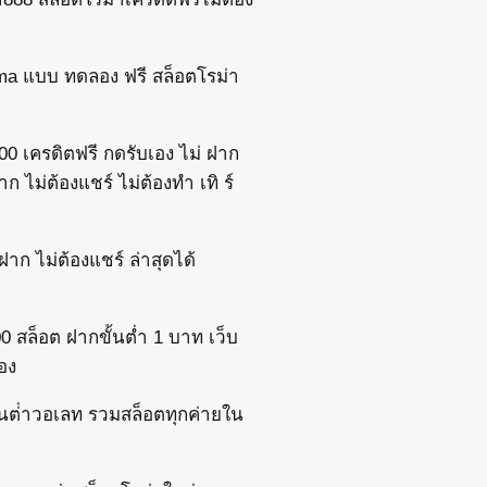
oma แบบ ทดลอง ฟรี
สล็อตโรม่า
100 เครดิตฟรี กดรับเอง ไม่ ฝาก
ก ไม่ต้องแชร์ ไม่ต้องทำ เทิ ร์
าก ไม่ต้องแชร์ ล่าสุดได้
00
สล็อต ฝากขั้นต่ำ 1 บาท เว็บ
เอง
้นต่ําวอเลท
รวมสล็อตทุกค่ายใน