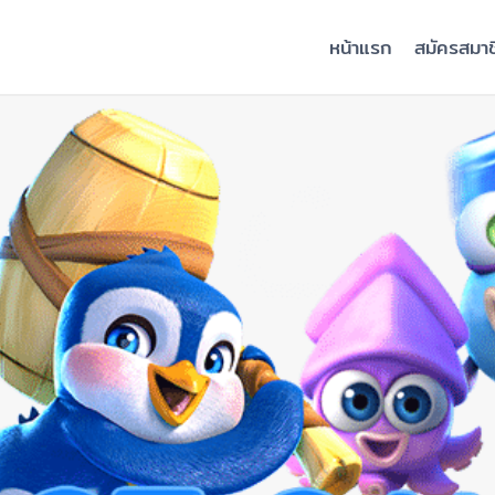
หน้าแรก
สมัครสมาช