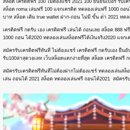
สล็อต เครดิตฟรี 100 ไม่ต้องแชร์ 2021 100
ยืนยันเบอร์ รับเค
สล็อต roma เล่นฟรี 100
แจกเครดิต ทดลองเล่นฟรี 1000 ถอน
บาท
สล็อต เติม true wallet ฝาก-ถอน ไม่มี ขั้น ต่ํา 2021
ทดลอ
เครดิตฟรี กดรับ เอง
เครดิตฟรี เล่นได้ ถอนเลย สล็อต 888 ฟรี
1000 ถอน ได้2020 ทดลองเล่นสล็อตฟรีได้เงินจริง2020 แจกเ
สมัครรับเครดิตฟรีทันที ไม่ต้องแชร์
เครดิตฟรี กดรับเอง ยืนย
รับ100ล่าสุดวอเลท เว็บสล็อตแตกง่ายที่สุด สล็อต เครดิตฟรี 
สมัครรับเครดิตฟรีทันทีไม่ต้องฝากไม่ต้องแชร์
ทดลองเล่นสล็อ
เล่น ถอนได้ 2021 สล็อต ทดลองเล่นฟรี ถอนได้2021
สมัครรั