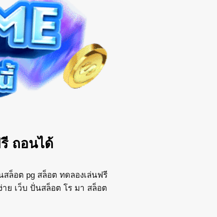
ี ถอนได้
นสล็อต pg
สล็อต ทดลองเล่นฟรี
ง่าย
เว็บ ปั่นสล็อต โร มา
สล็อต