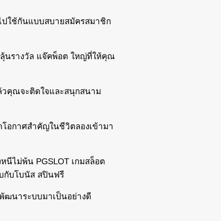
 ๆ ไปใช้กันแบบสบายสมัครสมาชิก
ุ้นรางวัล แจ๊คพ็อต ใหญ่ที่ให้คุณ
แล้วคุณจะติดใจและสนุกสนาม
พลาดโอกาศสำคัญในชีวิตลองเข้ามา
งหนีไม่พ้น PGSLOT เกมสล็อต
บกับโบนัส สปินฟรี
ได้พัฒนาระบบมาเป็นอย่างดี