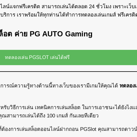
ไลน์แจกฟรีเครดิต สามารถเล่นได้ตลอด 24 ชั่วโมง เพราะเว็บเ
ยุดบริการ เราพร้อมให้ทุกท่านได้ทำการทดลองเล่นเกมส์ ฟรีเครดิต
ล็อต ค่าย PG AUTO Gaming
ทดลองเล่น PGSLOT เล่นได้ฟรี
สบการณ์ความรู้ทางด้านนี้ทางเว็บของเรามีเกมให้คุณได้
ทดลองเ
หรับวิธีการเล่น เทคนิคการเล่นสล็อต ในการเอาชนะได้ยังไงแล
คุณสามารถเล่นได้ถึง 100 เกมส์ กันเลยทีเดียว
ับผู้ที่ต้องการเล่นสล็อตออนไลน์ฝากถอน PGSlot คุณสามารถดาว