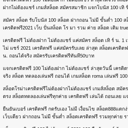
ฝากไม่ต้องแชร์
เกมส์สล็อต สมัครสมาชิก แจกโบนัส 100 เทิ ร์
สมัคร สล็อต รับโบนัส 100
สล็อต ฝากถอน ไม่มี ขั้นต่ำ 100
สล
เครดิตฟรี2021
เว็บ ปั่นสล็อต โร มา
รวม ค่าย สล็อต เติม true
เครดิตฟรี ไม่ต้องฝาก ไม่ต้องแชร์ แค่สมัคร
สล็อต เทิ ร์ น. 1
ไม่ แชร์ 2021 เครดิตฟรี แค่สมัครรับเลย ล่าสุด สล็อตเครดิตฟร
น. ถอนได้จริง สมัครรับเครดิตฟรีทันที50บาท
แจกเครดิตฟรี 100 ไม่ต้องฝาก ไม่ต้องแชร์ ล่าสุดวันนี้
เครดิต
จริง
สล็อต ทดลองเล่นฟรี ถอนได้
เกมสล็อต roma เล่นฟรี 10
สล็อตโรม่าเครดิตฟรีไม่ต้องฝากไม่ต้องแชร์
เกมส์สล็อต สมัคร
ตรง
สล็อตทดลองเล่นฟรีทุกค่าย
เครดิตฟรี เล่นได้ ถอนเลย
แจ
ยืนยันเบอร์
เครดิตฟรี กดรับเอง ไม่มี เงื่อนไข
สล็อต888แตกง
เว็บเดียว ฝากถอน ไม่มี ขั้นต่ำ
สล็อตเครดิตฟรี รวมทุกค่าย ร