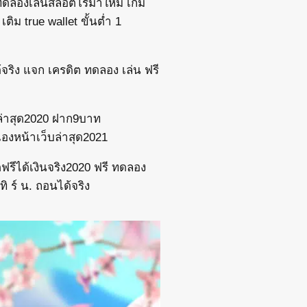
ทดลองเล่นสล็อตโรม่าใหม่
เกม
เติม true wallet ขั้นต่ำ 1
้จริง แจก เครดิต ทดลอง เล่น ฟรี
0ล่าสุด2020 ฝาก9บาท
บเองหน้าเว็บล่าสุด2021
ฟรีได้เงินจริง2020 ฟรี ทดลอง
ทิ ร์ น. ถอนได้จริง