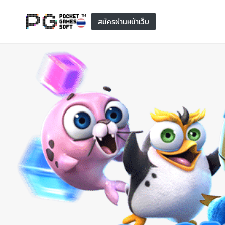
สมัครผ่านหน้าเว็บ