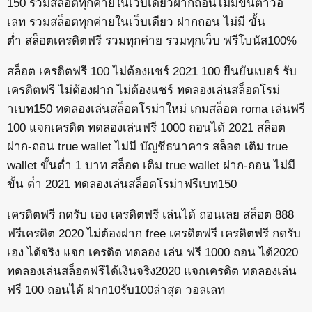
150
รวมสล็อตทุกค่ายในเว็บเดียวฝากถอนไม่มีขั้นต่ําวอ
เลท
รวมสล็อตทุกค่ายในเว็บเดียว ฝากถอน ไม่มี ขั้น
ต่ำ
สล็อตเครดิตฟรี รวมทุกค่าย รวมทุกเว็บ
ฟรีโบนัส100%
สล็อต เครดิตฟรี 100 ไม่ต้องแชร์ 2021 100
ยืนยันเบอร์ รับ
เครดิตฟรี ไม่ต้องฝาก ไม่ต้องแชร์
ทดลองเล่นสล็อตโรม่
าเบท150
ทดลองเล่นสล็อตโรม่าใหม่
เกมสล็อต roma เล่นฟรี
100
แจกเครดิต ทดลองเล่นฟรี 1000 ถอนได้ 2021
สล็อต
ฝาก-ถอน true wallet ไม่มี บัญชีธนาคาร
สล็อต เติม true
wallet ขั้นต่ำ 1 บาท
สล็อต เติม true wallet ฝาก-ถอน ไม่มี
ขั้น ต่ํา 2021
ทดลองเล่นสล็อตโรม่าฟรีเบท150
เครดิตฟรี กดรับ เอง
เครดิตฟรี เล่นได้ ถอนเลย สล็อต 888
ฟรีเครดิต 2020 ไม่ต้องฝาก free เครดิตฟรี เครดิตฟรี กดรับ
เอง ได้จริง แจก เครดิต ทดลอง เล่น ฟรี 1000 ถอน ได้2020
ทดลองเล่นสล็อตฟรีได้เงินจริง2020 แจกเครดิต ทดลองเล่น
ฟรี 100 ถอนได้ ฝาก10รับ100ล่าสุด วอลเลท