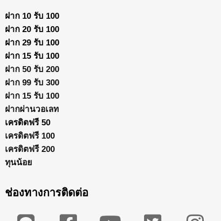
ฝาก 10 รับ 100
ฝาก 20 รับ 100
ฝาก 29 รับ 100
ฝาก 15 รับ 100
ฝาก 50 รับ 200
ฝาก 99 รับ 300
ฝาก 15 รับ 100
ฝากผ่านวอเลท
เครดิตฟรี 50
เครดิตฟรี 100
เครดิตฟรี 200
ทุนน้อย
ช่องทางการติดต่อ