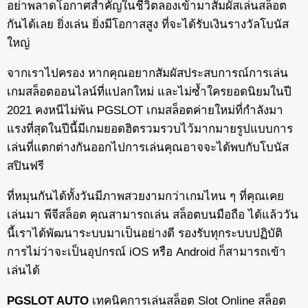
อย่าพลาดโอกาศสำคัญในชีวิตลองเข้ามาสัมผัสเล่นสล็อต
กันได้เลย ยิ่งเล่น ยิ่งมีโอกาสสูง ที่จะได้รับเงินรางวัลโบนัส
ใหญ่
จากเราไปครอง หากคุณอยากสัมผัสประสบการณ์การเล่น
เกมสล็อตออนไลน์ที่แปลกใหม่ และไม่ซ้ำใครยอดนิยมในปี
2021 คงหนีไม่พ้น PGSLOT เกมสล็อตค่ายใหม่ที่กำลังมา
แรงที่สุดในปีนี้มีเกมยอดฮิตรวมรวบไว้มากมายรูปแบบการ
เล่นที่แตกต่างกันออกไปการเล่นคุณอาจจะได้พบกับโบนัส
สปินฟรี
ที่หมุนกันได้ทั้งวันมีภาพสวยงามกว่าเกมไหน ๆ ที่คุณเคย
เล่นมา พีจีสล็อต คุณสามารถเล่น สล็อตบนมือถือ ได้แล้ววัน
นี้เราได้พัฒนาระบบมาเป็นอย่างดี รองรับทุกระบบปฏิบัติ
การไม่ว่าจะเป็นอุปกรณ์ iOS หรือ Android ก็สามารถเข้า
เล่นได้
PGSLOT AUTO
เทคนิคการเล่นสล็อต Slot Online สล็อต