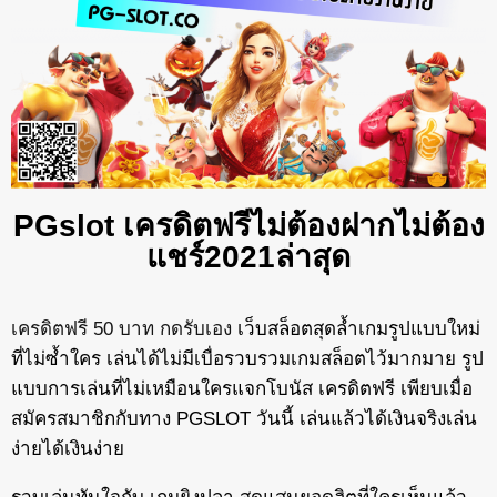
PGslot เครดิตฟรีไม่ต้องฝากไม่ต้อง
แชร์2021ล่าสุด
เครดิตฟรี 50 บาท กดรับเอง
เว็บสล็อตสุดล้ำเกมรูปแบบใหม่
ที่ไม่ซ้ำใคร เล่นได้ไม่มีเบื่อรวบรวมเกมสล็อตไว้มากมาย รูป
แบบการเล่นที่ไม่เหมือนใครแจกโบนัส เครดิตฟรี เพียบเมื่อ
สมัครสมาชิกกับทาง PGSLOT วันนี้ เล่นแล้วได้เงินจริงเล่น
ง่ายได้เงินง่าย