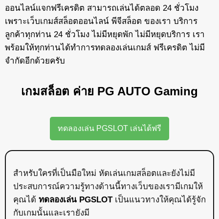
ออนไลน์แจกฟรีเครดิต สามารถเล่นได้ตลอด 24 ชั่วโมง
เพราะเว็บเกมส์สล็อตออนไลน์ พีจีสล็อต ของเรา บริการ
ลูกค้าทุกท่าน 24 ชั่วโมง ไม่มีหยุดพัก ไม่มีหยุดบริการ เรา
พร้อมให้ทุกท่านได้ทำการทดลองเล่นเกมส์ ฟรีเครดิต ไม่มี
จำกัดอีกด้วยครับ
เกมสล็อต ค่าย PG AUTO Gaming
ทดลองเล่น PGSLOT เล่นได้ฟรี
สำหรับใครที่เป็นมือใหม่ หัดเล่นเกมสล็อตและยังไม่มี
ประสบการณ์ความรู้ทางด้านนี้ทางเว็บของเรามีเกมให้
คุณได้
ทดลองเล่น PGSLOT
เป็นแนวทางให้คุณได้รู้จัก
กับเกมนั้นและเรายังมี