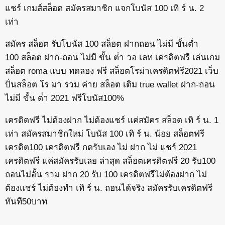
แชร์
เกมส์สล็อต สมัครสมาชิก แจกโบนัส 100 เทิ ร์ น. 2
เท่า
สมัคร สล็อต รับโบนัส 100
สล็อต ฝากถอน ไม่มี ขั้นต่ำ
100
สล็อต ฝาก-ถอน ไม่มี ขั้น ต่ํา วอ เลท เครดิตฟรี
เล่นเกม
สล็อต roma แบบ ทดลอง ฟรี
สล็อตโรม่าเครดิตฟรี2021
เว็บ
ปั่นสล็อต โร มา
รวม ค่าย สล็อต เติม true wallet ฝาก-ถอน
ไม่มี ขั้น ต่ํา 2021
ฟรีโบนัส100%
เครดิตฟรี ไม่ต้องฝาก ไม่ต้องแชร์ แค่สมัคร
สล็อต เทิ ร์ น. 1
เท่า สมัครสมาชิกใหม่ โบนัส 100 เทิ ร์ น. น้อย สล็อตฟรี
เครดิต100 เครดิตฟรี กดรับเอง ไม่ ฝาก ไม่ แชร์ 2021
เครดิตฟรี แค่สมัครรับเลย ล่าสุด สล็อตเครดิตฟรี 20 รับ100
ถอนไม่อั้น รวม ฝาก 20 รับ 100 เครดิตฟรีไม่ต้องฝาก ไม่
ต้องแชร์ ไม่ต้องทำ เทิ ร์ น. ถอนได้จริง สมัครรับเครดิตฟรี
ทันที50บาท