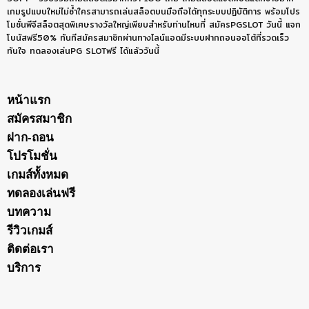
เกมรูปแบบใหม่ไม่ซ้ำใครสามารถเล่นสล็อตบนมือถือได้ทุกระบบปฏิบัติการ พร้อมโปร
โมชั่นพีจีสล็อตสุดพิเศษรางวัลใหญ่เพียบสำหรับท่านไหนที่ สมัครPGSLOT วันนี้ แจก
โบนัสฟรี50% ทันทีสมัครสมาชิกผ่านทางไลน์แอดมีระบบฝากถอนออโต้ที่รวดเร็ว
ทันใจ ทดลองเล่นPG SLOTฟรี ได้แล้ววันนี้
หน้าแรก
สมัครสมาชิก
ฝาก-ถอน
โปรโมชั่น
เกมส์ทั้งหมด
ทดลองเล่นฟรี
บทความ
รีวิวเกมส์
ติดต่อเรา
บริการ