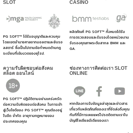
SLOT
CASINO
ผลิตภัณฑ์ PG SOFT™ ทั้งหมดได้รับ
PG SOFT™ ได้รับอนุญาติและควบคุม
การตรวจสอบและรับรองโดยหน่วยงาน
โดยเขตอำนาจศาลจากมอลตาและยิบรอ
รับรองคุณภาพระดับสากล BMM และ
ลสตาร์ ซึ่งเป็นไปตามข้อกำหนดด้านกฏ
GA.
ระเบียบที่เข้มงวดของยุโรป.
ความรับผิดชอบต่อสังคม
ช่องทางการติดต่อเรา SLOT
สล็อต ออนไลน์
ONLINE
PG SOFT™ ปฏิบัติตามอย่างเคร่งครัด
หากต้องการรับข้อมูลล่าสุดและข่าวสาร
ต่อความรับผิดชอบต่อสังคม ในการเข้า
เกี่ยวกับผลิตภัณฑ์ของเราที่จัดส่งถึงคุณ
สู่เว็บไซต์ของ PG SOFT™ คุณต้องอยู่
ทันทีที่มีการเผยแพร่โปรดติดตามเราใน
ในขีด จำกัด อายุทางกฎหมายของ
บัญชีโซเชียลมีเดียของเรา
ประเทศของคุณ