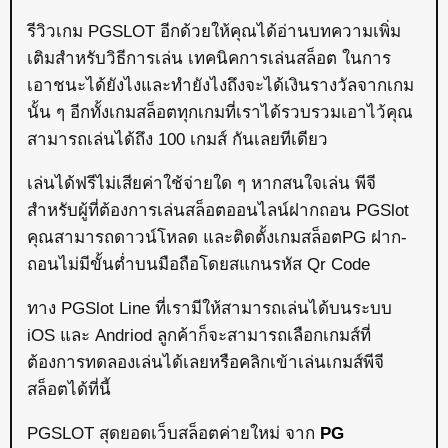
รีวิวเกม PGSLOT อีกด้วยให้คุณได้อ่านบทความเพิ่ม
เติมสำหรับวิธีการเล่น เทคนิคการเล่นสล็อต ในการ
เอาชนะได้ยังไงและทำยังไงถึงจะได้เงินรางวัลจากเกม
นั้น ๆ อีกทั้งเกมสล็อตทุกเกมที่เราได้รวบรวมเอาไว้คุณ
สามารถเล่นได้ถึง 100 เกมส์ กันเลยทีเดียว
เล่นได้ฟรีไม่เสียค่าใช้จ่ายใด ๆ หากสนใจเล่น พีจี
สำหรับผู้ที่ต้องการเล่นสล็อตออนไลน์ฝากถอน PGSlot
คุณสามารถดาวน์โหลด และติดตั้งเกมสล็อตPG ฝาก-
ถอนไม่มีขั้นต่ำบนมือถือโดยสแกนรหัส Qr Code
ทาง PGSlot Line ที่เรามีให้สามารถเล่นได้บนระบบ
iOS และ Andriod ลูกค้าก็จะสามารถเลือกเกมส์ที่
ต้องการทดลองเล่นได้เลยหรือคลิกเข้าเล่นเกมส์พีจี
สล็อตได้ที่นี้
PGSLOT สุดยอดเว็บสล็อตค่ายใหม่ จาก
PG