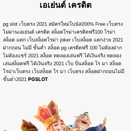
เอเย่นต์ เครดิต
pg slot เว็บตรง 2021 สมัครใหม่โบนัส200% Free เว็บตรง
ไม่ผ่านเอเย่นต์ เครดิต
สล็อตโรม่าเครดิตฟรี100
โรม่า
สล็อต แตก
เว็บสล็อตโรม่า joker
เว็บสล็อต แตกง่าย 2021
ฝากถอน ไม่มี ขั้นต่ำ
สล็อต pg เครดิตฟรี 100 ไม่ต้องฝาก
ไม่ต้องแชร์ 2021
สล็อต ทดลองเล่นฟรี ได้เงินจริง
ทดลอง
เล่นสล็อตฟรี ได้เงินจริง 2021
เว็บ ปั่นสล็อต โร มา
สล็อต
โรม่าเว็บตรง
เว็บสล็อต โร มา เว็บตรง
สล็อตฝากถอนไม่มี
PGSLOT
ขั้นต่ํา2021