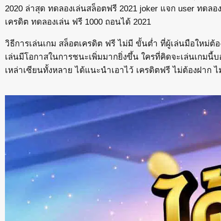
2020 ล่าสุด ทดลองเล่นสล็อตฟรี 2021 joker แจก user ทดลองเล
เครดิต ทดลองเล่น ฟรี 1000 ถอนได้ 2021
วิธีการเล่นเกม สล็อตเครดิต ฟรี ไม่มี ขั้นต่ำ ที่ผู้เล่นมือใหม่
เล่นมีโอกาสในการชนะเพิ่มมากยิ่งขึ้น ใครที่คิดจะเล่นเกมนี้
เหล่าเซียนทั้งหลาย ได้แนะนำเอาไว้ เครดิตฟรี ไม่ต้องฝาก ไม