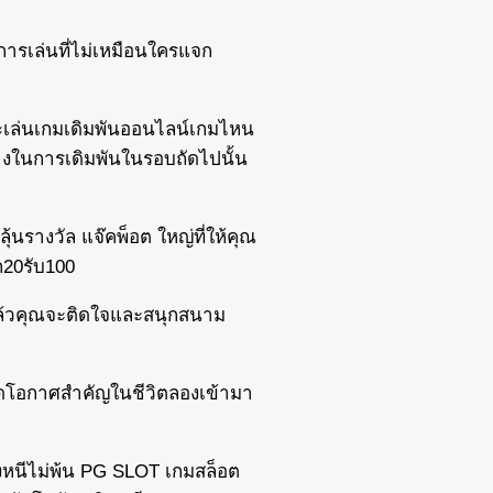
การเล่นที่ไม่เหมือนใครแจก
าจะเล่นเกมเดิมพันออนไลน์เกมไหน
วทางในการเดิมพันในรอบถัดไปนั้น
ุ้นรางวัล แจ๊คพ็อต ใหญ่ที่ให้คุณ
ก20รับ100
แล้วคุณจะติดใจและสนุกสนาม
พลาดโอกาศสำคัญในชีวิตลองเข้ามา
หนีไม่พ้น PG SLOT เกมสล็อต