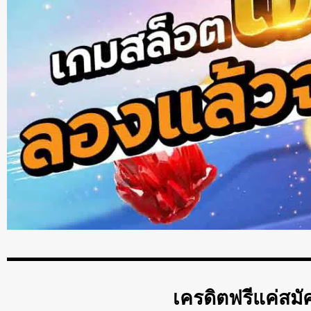
เครดิตฟรีแค่สมั