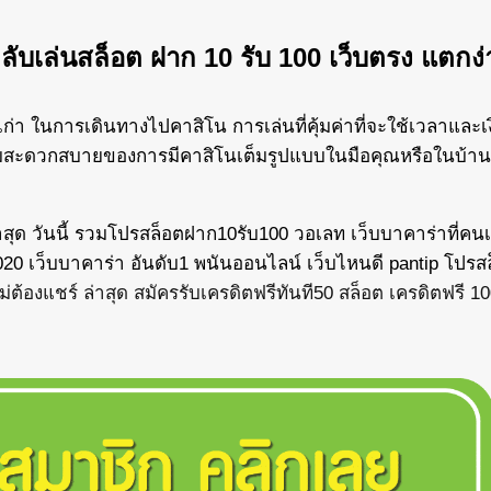
ดลับเล่นสล็อต ฝาก 10 รับ 100 เว็บตรง แตกง่
เก่า ในการเดินทางไปคาสิโน การเล่นที่คุ้มค่าที่จะใช้เวลาและเ
วามสะดวกสบายของการมีคาสิโนเต็มรูปแบบในมือคุณหรือในบ้าน
สุด วันนี้
รวมโปรสล็อตฝาก10รับ100 วอเลท
เว็บบาคาร่าที่คนเ
2020
เว็บบาคาร่า อันดับ1
พนันออนไลน์ เว็บไหนดี pantip
โปรสล
่ต้องแชร์ ล่าสุด สมัครรับเครดิตฟรีทันที50 สล็อต เครดิตฟรี 1