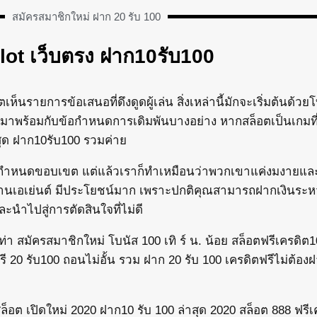
สมัครสมาชิกใหม่ ฝาก 20 รับ 100
lot เว็บตรง ฝาก10รับ100
็นรายการข้อเสนอที่ดึงดูดผู้เล่น สิ่งเหล่านี้มักจะเริ่มต้นด้วยโ
มาพร้อมกับข้อกำหนดการเดิมพันบางอย่าง หากสล็อตเป็นเกมที่คุ
สุด
ฝาก10รับ100 รวมค่าย
ำหนดขอบเขต แต่แล้วเราก็ทำเหมือนว่าพวกเขาแค่งมงายและเ
ไม่ผ่านเอเย่นต์ มีประโยชน์มาก เพราะปกติคุณสามารถฝากเงินระห
ละนำไปสู่การตัดสินใจที่ไม่ดี
 เท่า สมัครสมาชิกใหม่ โบนัส 100 เทิ ร์ น. น้อย สล็อตฟรีเครดิต
ี 20 รับ100 ถอนไม่อั้น รวม ฝาก 20 รับ 100 เครดิตฟรีไม่ต้องฝา
สล็อต เปิดใหม่ 2020 ฝาก10 รับ 100 ล่าสุด 2020 สล็อต 888 ฟรี