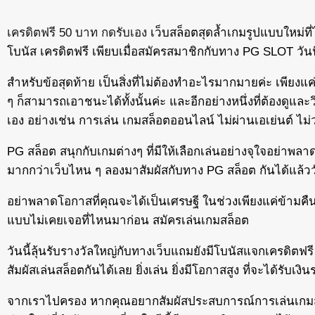
เครดิตฟรี 50 บาท กดรับเอง
เว็บสล็อตสุดล้ำเกมรูปแบบใหม่ที
โบนัส เครดิตฟรี เพียบเมื่อสมัครสมาชิกกับทาง PG SLOT วันนี้ 
สำหรับข้อสุดท้าย เป็นสิ่งที่ไม่ต้องทำอะไรมากมายค่ะ เพียง
ๆ ก็สามารถเอาชนะได้ทั้งนั้นค่ะ และอีกอย่างหนึ่งที่ต้องดูแ
เอง อย่างเช่น การเล่น เกมสล็อตออนไลน์ ไม่ผ่านเอเย่นต์ 
PG สล็อต สนุกกับเกมต่างๆ ที่มีให้เลือกเล่นอย่างจุใจอย่าพลา
มากกว่าเว็บไหน ๆ ลองมาสัมผัสกับทาง PG สล็อต กันได้แล้ววัน
อย่าพลาดโอกาสที่คุณจะได้เป็นเศรษฐี ในช่วงเพียงแค่ข้าม
แบบไม่เคยเจอที่ไหนมาก่อน สมัครเล่นเกมสล็อต
วันนี้ลุ้นรับรางวัลใหญ่กับทางเว็บแถมยังมีโบนัสแจกเครดิต
สัมผัสเล่นสล็อตกันได้เลย ยิ่งเล่น ยิ่งมีโอกาสสูง ที่จะได้รับเง
จากเราไปครอง หากคุณอยากสัมผัสประสบการณ์การเล่นเกมสล