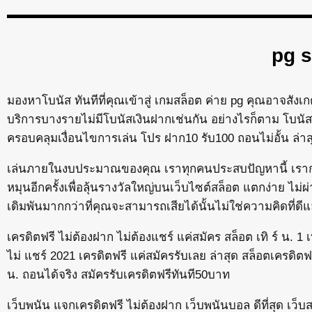
pg s
มองหาโบนัส ทันทีที่คุณเข้าสู่ เกมสล็อต ค่าย pg คุณอาจสังเกตเห
บริการบางรายไม่มีโบนัสเงินฝากเช่นกัน อย่างไรก็ตาม โบนัส
ครอบคลุมเงื่อนไขการเล่น โปร ฝาก10 รับ100 ถอนไม่อั้น ล่า
เล่นภายในงบประมาณของคุณ เราทุกคนประสบปัญหานี้ เราก
หมุนอีกครั้งเพื่อลุ้นรางวัลใหญ่บนเว็บไซต์สล็อต แตกง่าย 
เดิมพันมากกว่าที่คุณจะสามารถเสียได้นั้นไม่ใช่ความคิดที่ดีแ
เครดิตฟรี ไม่ต้องฝาก ไม่ต้องแชร์ แค่สมัคร
สล็อต เทิ ร์ น. 1
ไม่ แชร์ 2021 เครดิตฟรี แค่สมัครรับเลย ล่าสุด สล็อตเครดิตฟร
น. ถอนได้จริง สมัครรับเครดิตฟรีทันที50บาท
เว็บพนัน แจกเครดิตฟรี ไม่ต้องฝาก
เว็บพนันบอล ดีที่สุด
เว็บ