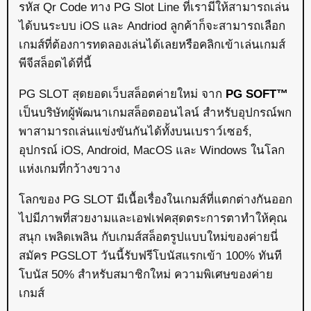
รหัส Qr Code ทาง PG Slot Line ที่เรามีให้สามารถเล่น
ได้บนระบบ iOS และ Andriod ลูกค้าก็จะสามารถเลือก
เกมส์ที่ต้องการทดลองเล่นได้เลยหรือคลิกเข้าเล่นเกมส์
พีจีสล็อตได้ที่นี้
PG SLOT สุดยอดเว็บสล็อตค่ายใหม่ จาก
PG SOFT™
เป็นบริษัทผู้พัฒนาเกมสล็อตออนไลน์ สำหรับอุปกรณ์พก
พาสามารถเล่นแข่งขันกันได้ทั้งบนเบราว์เซอร์,
อุปกรณ์ iOS, Android, MacOS และ Windows ในโลก
แห่งเกมที่กว้างขวาง
โลกของ PG SLOT มีเนื้อเรื่องในเกมส์ที่แตกต่างกันออก
ไปมีภาพที่สวยงามและเอฟเฟคสุดตระการตาทำให้คุณ
สนุก เพลิดเพลิน กับเกมส์สล็อตรูปแบบใหม่ของค่ายนี่
สมัคร PGSLOT วันนี้รับฟรีโบนัสแรกเข้า 100% ทันที
โบนัส 50% สำหรับสมาชิกใหม่ ความพิเศษของค่าย
เกมส์