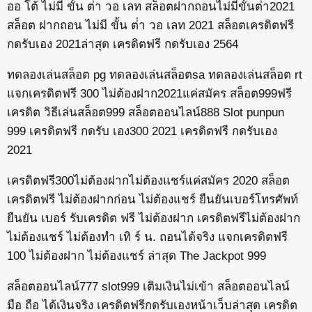
ออ โต้ ไม่มี ขั้น ต่ํา วอ เลท สล็อตฝากถอนไม่มีขั้นต่ํา2021
สล็อต ฝากถอน ไม่มี ขั้น ต่ํา วอ เลท 2021 สล็อตเครดิตฟรี
กดรับเอง 2021ล่าสุด เครดิตฟรี กดรับเอง 2564
ทดลองเล่นสล็อต pg ทดลองเล่นสล็อตsa ทดลองเล่นสล็อต rt
แจกเครดิตฟรี 300 ไม่ต้องฝาก2021แค่สมัคร สล็อต999ฟรี
เครดิต วิธีเล่นสล็อต999 สล็อตออนไลน์888 Slot punpun
999 เครดิตฟรี กดรับ เอง300 2021 เครดิตฟรี กดรับเอง
2021
เครดิตฟรี300ไม่ต้องฝากไม่ต้องแชร์แค่สมัคร 2020 สล็อต
เครดิตฟรี ไม่ต้องฝากก่อน ไม่ต้องแชร์ ยืนยันเบอร์โทรศัพท์
ยืนยัน เบอร์ รับเครดิต ฟรี ไม่ต้องฝาก เครดิตฟรีไม่ต้องฝาก
ไม่ต้องแชร์ ไม่ต้องทำ เทิ ร์ น. ถอนได้จริง แจกเครดิตฟรี
100 ไม่ต้องฝาก ไม่ต้องแชร์ ล่าสุด The Jackpot 999
สล็อตออนไลน์777 slot999 เติมเงินไม่เข้า สล็อตออนไลน์
มือ ถือ ได้เงินจริง เครดิตฟรีกดรับเองหน้าเว็บล่าสุด เครดิต