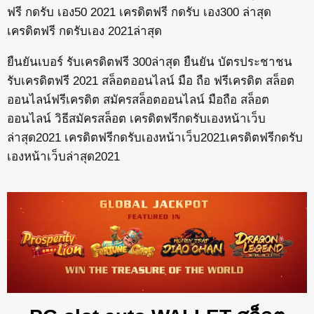
ฟรี กดรับ เอง50 2021 เครดิตฟรี กดรับ เอง300 ล่าสุด
เครดิตฟรี กดรับเอง 2021ล่าสุด
ยืนยันเบอร์ รับเครดิตฟรี 300ล่าสุด ยืนยัน บัตรประชาชน
รับเครดิตฟรี 2021 สล็อตออนไลน์ มือ ถือ ฟรีเครดิต สล็อต
ออนไลน์ฟรีเครดิต สมัครสล็อตออนไลน์ มือถือ สล็อต
ออนไลน์ วิธีสมัครสล็อต เครดิตฟรีกดรับเองหน้าเว็บ
ล่าสุด2021 เครดิตฟรีกดรับเองหน้าเว็บ2021เครดิตฟรีกดรับ
เองหน้าเว็บล่าสุด2021