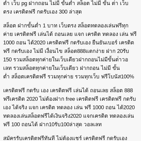
ต่ำ
เว็บ pg ฝากถอน ไม่มี ขั้นต่ำ
สล็อต ไม่มี ขั้น ต่ํา เว็บ
ตรง
เครดิตฟรี กดรับเอง 300 ล่าสุด
สล็อต ฝากขั้นต่ำ 1 บาท เว็บตรง
สล็อตทดลองเล่นฟรีทุก
ค่าย
เครดิตฟรี เล่นได้ ถอนเลย
แจก เครดิต ทดลอง เล่น ฟรี
1000 ถอน ได้2020
เครดิตฟรี กดรับเอง ยืนยันเบอร์
เครดิต
ฟรี กดรับเอง ไม่มี เงื่อนไข
สล็อต888แตกง่าย
ฝาก 20รับ
150
รวมสล็อตทุกค่ายในเว็บเดียวฝากถอนไม่มีขั้นต่ําวอ
เลท
รวมสล็อตทุกค่ายในเว็บเดียว ฝากถอน ไม่มี ขั้น
ต่ำ
สล็อตเครดิตฟรี รวมทุกค่าย รวมทุกเว็บ
ฟรีโบนัส100%
เครดิตฟรี กดรับ เอง
เครดิตฟรี เล่นได้ ถอนเลย สล็อต 888
ฟรีเครดิต 2020 ไม่ต้องฝาก free เครดิตฟรี เครดิตฟรี กดรับ
เอง ได้จริง แจก เครดิต ทดลอง เล่น ฟรี 1000 ถอน ได้2020
ทดลองเล่นสล็อตฟรีได้เงินจริง2020 แจกเครดิต ทดลองเล่น
ฟรี 100 ถอนได้ ฝาก10รับ100ล่าสุด วอลเลท
สมัครรับเครดิตฟรีทันที ไม่ต้องแชร์
เครดิตฟรี กดรับเอง