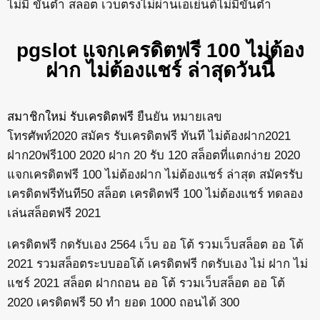
ไม่มี ขั้นต่ำ
สล็อต เว็บตรงไม่ผ่านเอเย่นต์ไม่มีขั้นต่ำ
pgslot แจกเครดิตฟรี 100 ไม่ต้อง
ฝาก ไม่ต้องแชร์ ล่าสุดวันนี้
สมาชิกใหม่ รับเครดิตฟรี
ยืนยัน หมายเลข
โทรศัพท์2020
สมัคร รับเครดิตฟรี ทันที ไม่ต้องฝาก2021
ฝาก20ฟรี100 2020 ฝาก 20 รับ 120 สล็อตที่แตกง่าย 2020
แจกเครดิตฟรี 100 ไม่ต้องฝาก ไม่ต้องแชร์ ล่าสุด สมัครรับ
เครดิตฟรีทันที50 สล็อต เครดิตฟรี 100 ไม่ต้องแชร์ ทดลอง
เล่นสล็อตฟรี 2021
เครดิตฟรี กดรับเอง 2564
เว็บ ออ โต้
รวมเว็บสล็อต ออ โต้
2021
รวมสล็อตระบบออโต้
เครดิตฟรี กดรับเอง ไม่ ฝาก ไม่
แชร์ 2021
สล็อต ฝากถอน ออ โต้
รวมเว็บสล็อต ออ โต้
2020
เครดิตฟรี 50 ทํา ยอด 1000 ถอนได้ 300