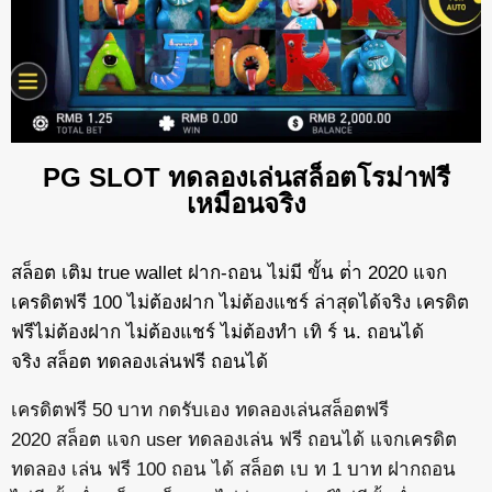
PG SLOT ทดลองเล่นสล็อตโรม่าฟรี
เหมือนจริง
สล็อต เติม true wallet ฝาก-ถอน ไม่มี ขั้น ต่ํา 2020
แจก
เครดิตฟรี 100 ไม่ต้องฝาก ไม่ต้องแชร์ ล่าสุดได้จริง
เครดิต
ฟรีไม่ต้องฝาก ไม่ต้องแชร์ ไม่ต้องทำ เทิ ร์ น. ถอนได้
จริง
สล็อต ทดลองเล่นฟรี ถอนได้
เครดิตฟรี 50 บาท กดรับเอง
ทดลองเล่นสล็อตฟรี
2020
สล็อต แจก user ทดลองเล่น ฟรี ถอนได้
แจกเครดิต
ทดลอง เล่น ฟรี 100 ถอน ได้
สล็อต เบ ท 1 บาท ฝากถอน