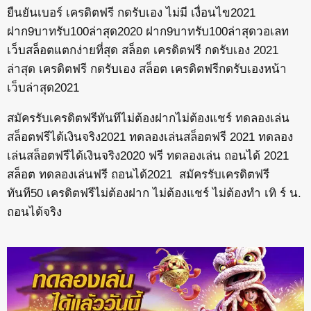
ยืนยันเบอร์ เครดิตฟรี กดรับเอง ไม่มี เงื่อนไข2021
ฝาก9บาทรับ100ล่าสุด2020 ฝาก9บาทรับ100ล่าสุดวอเลท
เว็บสล็อตแตกง่ายที่สุด สล็อต เครดิตฟรี กดรับเอง 2021
ล่าสุด เครดิตฟรี กดรับเอง สล็อต เครดิตฟรีกดรับเองหน้า
เว็บล่าสุด2021
สมัครรับเครดิตฟรีทันทีไม่ต้องฝากไม่ต้องแชร์
ทดลองเล่น
สล็อตฟรีได้เงินจริง2021 ทดลองเล่นสล็อตฟรี 2021 ทดลอง
เล่นสล็อตฟรีได้เงินจริง2020 ฟรี ทดลองเล่น ถอนได้ 2021
สล็อต ทดลองเล่นฟรี ถอนได้2021
สมัครรับเครดิตฟรี
ทันที50
เครดิตฟรีไม่ต้องฝาก ไม่ต้องแชร์ ไม่ต้องทำ เทิ ร์ น.
ถอนได้จริง