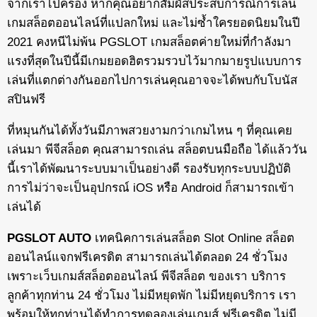
จากเราไปครอง หากคุณอยากสัมผัสประสบการณ์การเล่น
เกมสล็อตออนไลน์ที่แปลกใหม่ และไม่ซ้ำใครยอดนิยมในปี
2021 คงหนีไม่พ้น PGSLOT เกมสล็อตค่ายใหม่ที่กำลังมา
แรงที่สุดในปีนี้มีเกมยอดฮิตรวมรวบไว้มากมายรูปแบบการ
เล่นที่แตกต่างกันออกไปการเล่นคุณอาจจะได้พบกับโบนัส
สปินฟรี
ที่หมุนกันได้ทั้งวันมีภาพสวยงามกว่าเกมไหน ๆ ที่คุณเคย
เล่นมา พีจีสล็อต คุณสามารถเล่น สล็อตบนมือถือ ได้แล้ววัน
นี้เราได้พัฒนาระบบมาเป็นอย่างดี รองรับทุกระบบปฏิบัติ
การไม่ว่าจะเป็นอุปกรณ์ iOS หรือ Android ก็สามารถเข้า
เล่นได้
PGSLOT AUTO
เทคนิคการเล่นสล็อต Slot Online สล็อต
ออนไลน์แจกฟรีเครดิต สามารถเล่นได้ตลอด 24 ชั่วโมง
เพราะเว็บเกมส์สล็อตออนไลน์ พีจีสล็อต ของเรา บริการ
ลูกค้าทุกท่าน 24 ชั่วโมง ไม่มีหยุดพัก ไม่มีหยุดบริการ เรา
พร้อมให้ทุกท่านได้ทำการทดลองเล่นเกมส์ ฟรีเครดิต ไม่มี