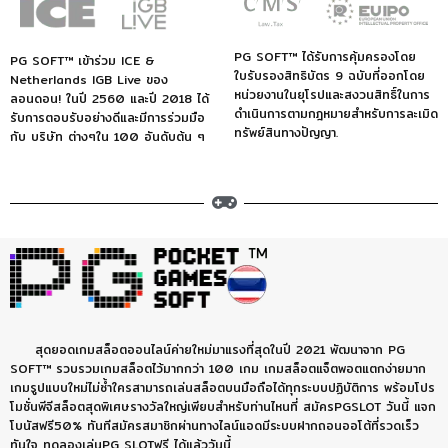
PG SOFT™ ได้รับการคุ้มครองโดย
PG SOFT™ เข้าร่วม ICE &
ใบรับรองสิทธิบัตร 9 ฉบับที่ออกโดย
Netherlands IGB Live ของ
หน่วยงานในยุโรปและสงวนสิทธิ์ในการ
ลอนดอน! ในปี 2560 และปี 2018 ได้
ดำเนินการตามกฎหมายสำหรับการละเมิด
รับการตอบรับอย่างดีและมีการร่วมมือ
ทรัพย์สินทางปัญญา.
กับ บริษัท ต่างๆใน 100 อันดับต้น ๆ
สุดยอดเกมสล็อตออนไลน์ค่ายใหม่มาแรงที่สุดในปี 2021 พัฒนาจาก PG
SOFT™ รวบรวมเกมสล็อตไว้มากกว่า 100 เกม เกมสล็อตแจ็ตพอตแตกง่ายมาก
เกมรูปแบบใหม่ไม่ซ้ำใครสามารถเล่นสล็อตบนมือถือได้ทุกระบบปฏิบัติการ พร้อมโปร
โมชั่นพีจีสล็อตสุดพิเศษรางวัลใหญ่เพียบสำหรับท่านไหนที่ สมัครPGSLOT วันนี้ แจก
โบนัสฟรี50% ทันทีสมัครสมาชิกผ่านทางไลน์แอดมีระบบฝากถอนออโต้ที่รวดเร็ว
ทันใจ ทดลองเล่นPG SLOTฟรี ได้แล้ววันนี้