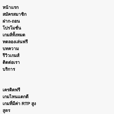
หน้าแรก
สมัครสมาชิก
ฝาก-ถอน
โปรโมชั่น
เกมส์ทั้งหมด
ทดลองเล่นฟรี
บทความ
รีวิวเกมส์
ติดต่อเรา
บริการ
เครดิตฟรี
เกมไหนแตกดี
เกมที่มีค่า RTP สูง
สูตร