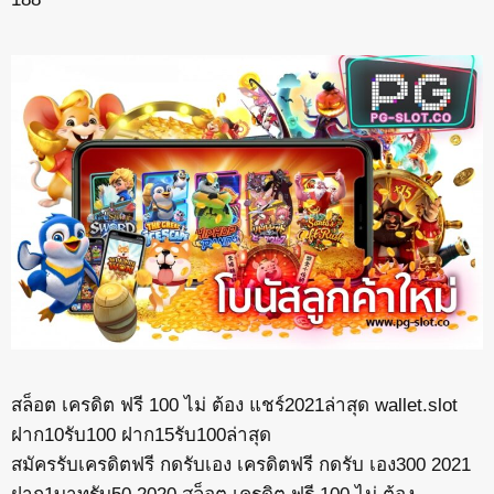
สล็อต เครดิต ฟรี 100 ไม่ ต้อง แชร์2021ล่าสุด wallet.slot
ฝาก10รับ100 ฝาก15รับ100ล่าสุด
สมัครรับเครดิตฟรี กดรับเอง เครดิตฟรี กดรับ เอง300 2021