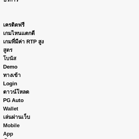
เครดิตฟรี
เกมไหนแตกดี
เกมที่มีค่า RTP สูง
สูตร
โบนัส
Demo
ทางเข้า
Login
ดาวน์โหลด
PG Auto
Wallet
เล่นผ่านเว็บ
Mobile
App