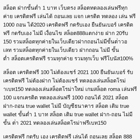
สล็อต ฝากขั้นต่ำ 1 บาท เว็บตรง
สล็อตทดลองเล่นฟรีทุก
ค่าย
เครดิตฟรี เล่นได้ ถอนเลย
แจก เครดิต ทดลอง เล่น ฟรี
1000 ถอน ได้2020
เครดิตฟรี กดรับเอง ยืนยันเบอร์
เครดิต
ฟรี กดรับเอง ไม่มี เงื่อนไข
สล็อต888แตกง่าย
ฝาก 20รับ
150
รวมสล็อตทุกค่ายในเว็บเดียวฝากถอนไม่มีขั้นต่ําวอ
เลท
รวมสล็อตทุกค่ายในเว็บเดียว ฝากถอน ไม่มี ขั้น
ต่ำ
สล็อตเครดิตฟรี รวมทุกค่าย รวมทุกเว็บ
ฟรีโบนัส100%
สล็อต เครดิตฟรี 100 ไม่ต้องแชร์ 2021 100
ยืนยันเบอร์ รับ
เครดิตฟรี ไม่ต้องฝาก ไม่ต้องแชร์
ทดลองเล่นสล็อตโรม่
าเบท150
ทดลองเล่นสล็อตโรม่าใหม่
เกมสล็อต roma เล่นฟรี
100
แจกเครดิต ทดลองเล่นฟรี 1000 ถอนได้ 2021
สล็อต
ฝาก-ถอน true wallet ไม่มี บัญชีธนาคาร
สล็อต เติม true
wallet ขั้นต่ำ 1 บาท
สล็อต เติม true wallet ฝาก-ถอน ไม่มี
ขั้น ต่ํา 2021
ทดลองเล่นสล็อตโรม่าฟรีเบท150
เครดิตฟรี กดรับ เอง
เครดิตฟรี เล่นได้ ถอนเลย สล็อต 888