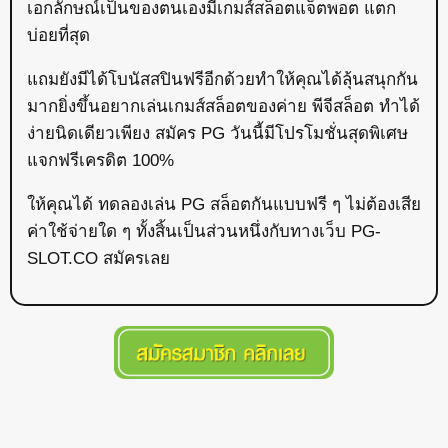
เอกลักษณ์เป็นของตนเองมีเกมส์สล็อตแจ็ตพอต แตก
บ่อยที่สุด
แถมยังมีได้โบนัสสปินฟรีอีกด้วยทำให้คุณได้ลุ้นสนุกกัน
มากยิ่งขึ้นอยากเล่นเกมส์สล็อตของค่าย พีจีสล็อต ทำได้
ง่ายนิดเดียวเพียง สมัคร PG วันนี้มีโปรโมชั่นสุดพิเศษ
แจกฟรีเครดิต 100%
ให้คุณได้ ทดลองเล่น PG สล็อตกันแบบฟรี ๆ ไม่ต้องเสีย
ค่าใช้จ่ายใด ๆ
ทั้งสิ้นเป็นส่วนหนึ่งกับทางเว็บ PG-
SLOT.CO สมัครเลย