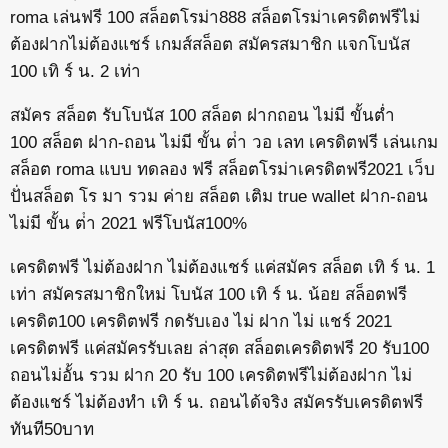
roma เล่นฟรี 100
สล็อตโรม่า888
สล็อตโรม่าเครดิตฟรีไม่
ต้องฝากไม่ต้องแชร์
เกมส์สล็อต สมัครสมาชิก แจกโบนัส
100 เทิ ร์ น. 2 เท่า
สมัคร สล็อต รับโบนัส 100
สล็อต ฝากถอน ไม่มี ขั้นต่ำ
100
สล็อต ฝาก-ถอน ไม่มี ขั้น ต่ํา วอ เลท เครดิตฟรี
เล่นเกม
สล็อต roma แบบ ทดลอง ฟรี
สล็อตโรม่าเครดิตฟรี2021
เว็บ
ปั่นสล็อต โร มา
รวม ค่าย สล็อต เติม true wallet ฝาก-ถอน
ไม่มี ขั้น ต่ํา 2021
ฟรีโบนัส100%
เครดิตฟรี ไม่ต้องฝาก ไม่ต้องแชร์ แค่สมัคร
สล็อต เทิ ร์ น. 1
เท่า สมัครสมาชิกใหม่ โบนัส 100 เทิ ร์ น. น้อย สล็อตฟรี
เครดิต100 เครดิตฟรี กดรับเอง ไม่ ฝาก ไม่ แชร์ 2021
เครดิตฟรี แค่สมัครรับเลย ล่าสุด สล็อตเครดิตฟรี 20 รับ100
ถอนไม่อั้น รวม ฝาก 20 รับ 100 เครดิตฟรีไม่ต้องฝาก ไม่
ต้องแชร์ ไม่ต้องทำ เทิ ร์ น. ถอนได้จริง สมัครรับเครดิตฟรี
ทันที50บาท