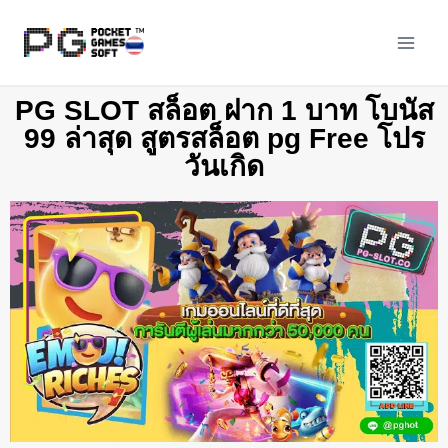
PG SLOT สล็อต ฝาก 1 บาท โบนัส
99 ล่าสุด สูตรสล็อต pg Free โปร
วันเกิด