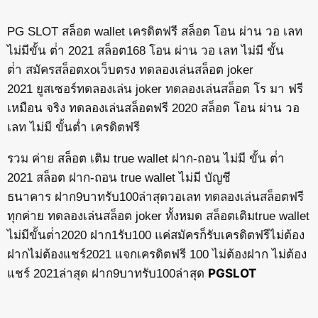
PG SLOT สล็อต wallet เครดิตฟรี
สล็อต โอน ผ่าน วอ เลท
ไม่มีขั้น ต่ํา 2021
สล็อต168 โอน ผ่าน วอ เลท ไม่มี ขั้น
ต่ํา
สมัครสล็อตxoเว็บตรง
ทดลองเล่นสล็อต joker
2021
ยูสเซอร์ทดลองเล่น joker
ทดลองเล่นสล็อต โร มา ฟรี
เหมือน จริง
ทดลองเล่นสล็อตฟรี 2020
สล็อต โอน ผ่าน วอ
เลท ไม่มี ขั้นต่ำ เครดิตฟรี
รวม ค่าย สล็อต เติม true wallet ฝาก-ถอน ไม่มี ขั้น ต่ํา
2021
สล็อต ฝาก-ถอน true wallet ไม่มี บัญชี
ธนาคาร
ฝาก9บาทรับ100ล่าสุดวอเลท
ทดลองเล่นสล็อตฟรี
ทุกค่าย
ทดลองเล่นสล็อต joker ทั้งหมด
สล็อตเติมtrue wallet
ไม่มีขั้นต่ํา2020
ฝาก1รับ100
แค่สมัครก็รับเครดิตฟรีไม่ต้อง
ฝากไม่ต้องแชร์2021
แจกเครดิตฟรี 100 ไม่ต้องฝาก ไม่ต้อง
PGSLOT
แชร์ 2021ล่าสุด
ฝาก9บาทรับ100ล่าสุด