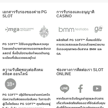
เอกสารรับรองของค่าย PG
การรับรองและอนุญาติ
SLOT
CASINO
ผลิตภัณฑ์ PG SOFT™ ทั้งหมดได้รับ
PG SOFT™ ได้รับอนุญาติและควบคุม
การตรวจสอบและรับรองโดยหน่วยงาน
โดยเขตอำนาจศาลจากมอลตาและยิบรอ
รับรองคุณภาพระดับสากล BMM และ
ลสตาร์ ซึ่งเป็นไปตามข้อกำหนดด้านกฏ
GA.
ระเบียบที่เข้มงวดของยุโรป.
ความรับผิดชอบต่อสังคม
ช่องทางการติดต่อเรา SLOT
สล็อต ออนไลน์
ONLINE
PG SOFT™ ปฏิบัติตามอย่างเคร่งครัด
หากต้องการรับข้อมูลล่าสุดและข่าวสาร
ต่อความรับผิดชอบต่อสังคม ในการเข้า
เกี่ยวกับผลิตภัณฑ์ของเราที่จัดส่งถึงคุณ
สู่เว็บไซต์ของ PG SOFT™ คุณต้องอยู่
ทันทีที่มีการเผยแพร่โปรดติดตามเราใน