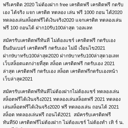
ฟรีเครดิต 2020 ไม่ต้องฝาก free เครดิตฟรี เครดิตฟรี กดรับ
เอง ได้จริง แจก เครดิต ทดลอง เล่น ฟรี 1000 ถอน ได้2020
ทดลองเล่นสล็อตฟรีได้เงินจริง2020 แจกเครดิต ทดลองเล่น
ฟรี 100 ถอนได้ ฝาก10รับ100ล่าสุด วอลเลท
สมัครรับเครดิตฟรีทันที ไม่ต้องแชร์
เครดิตฟรี กดรับเอง
ยืนยันเบอร์ เครดิตฟรี กดรับเอง ไม่มี เงื่อนไข2021
ฝาก9บาทรับ100ล่าสุด2020 ฝาก9บาทรับ100ล่าสุดวอเลท
เว็บสล็อตแตกง่ายที่สุด สล็อต เครดิตฟรี กดรับเอง 2021
ล่าสุด เครดิตฟรี กดรับเอง สล็อต เครดิตฟรีกดรับเองหน้า
เว็บล่าสุด2021
สมัครรับเครดิตฟรีทันทีไม่ต้องฝากไม่ต้องแชร์
ทดลองเล่น
สล็อตฟรีได้เงินจริง2021 ทดลองเล่นสล็อตฟรี 2021 ทดลอง
เล่นสล็อตฟรีได้เงินจริง2020 ฟรี ทดลองเล่น ถอนได้ 2021
สล็อต ทดลองเล่นฟรี ถอนได้2021
สมัครรับเครดิตฟรี
ทันที50
เครดิตฟรีไม่ต้องฝาก ไม่ต้องแชร์ ไม่ต้องทำ เทิ ร์ น.