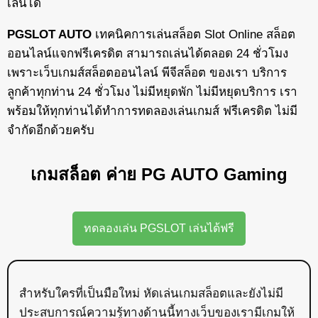
เล่นได้
PGSLOT AUTO
เทคนิคการเล่นสล็อต Slot Online สล็อต
ออนไลน์แจกฟรีเครดิต สามารถเล่นได้ตลอด 24 ชั่วโมง
เพราะเว็บเกมส์สล็อตออนไลน์ พีจีสล็อต ของเรา บริการ
ลูกค้าทุกท่าน 24 ชั่วโมง ไม่มีหยุดพัก ไม่มีหยุดบริการ เรา
พร้อมให้ทุกท่านได้ทำการทดลองเล่นเกมส์ ฟรีเครดิต ไม่มี
จำกัดอีกด้วยครับ
เกมสล็อต ค่าย PG AUTO Gaming
ทดลองเล่น PGSLOT เล่นได้ฟรี
สำหรับใครที่เป็นมือใหม่ หัดเล่นเกมสล็อตและยังไม่มี
ประสบการณ์ความรู้ทางด้านนี้ทางเว็บของเรามีเกมให้