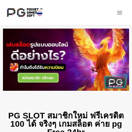
PG SLOT สมาชิกใหม่ ฟรีเครดิต
100 ได้ จริงๆ เกมสล็อต ค่าย pg