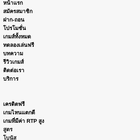
หน้าแรก
สมัครสมาชิก
ฝาก-ถอน
โปรโมชั่น
เกมส์ทั้งหมด
ทดลองเล่นฟรี
บทความ
รีวิวเกมส์
ติดต่อเรา
บริการ
เครดิตฟรี
เกมไหนแตกดี
เกมที่มีค่า RTP สูง
สูตร
โบนัส