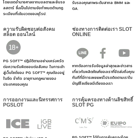
โดยเขตอำนาจศาลจากมอลตาและยิบรอ
รับรองคุณภาพระดับสากล BMM และ
ลสตาร์ ซึ่งเป็นไปตามข้อกำหนดด้านกฏ
GA.
ระเบียบที่เข้มงวดของยุโรป.
ความรับผิดชอบต่อสังคม
ช่องทางการติดต่อเรา SLOT
สล็อต ออนไลน์
ONLINE
PG SOFT™ ปฏิบัติตามอย่างเคร่งครัด
หากต้องการรับข้อมูลล่าสุดและข่าวสาร
ต่อความรับผิดชอบต่อสังคม ในการเข้า
เกี่ยวกับผลิตภัณฑ์ของเราที่จัดส่งถึงคุณ
สู่เว็บไซต์ของ PG SOFT™ คุณต้องอยู่
ทันทีที่มีการเผยแพร่โปรดติดตามเราใน
ในขีด จำกัด อายุทางกฎหมายของ
บัญชีโซเชียลมีเดียของเรา
ประเทศของคุณ
การออกงานและนิทรรศการ
การคุ้มครองทางด้านลิขสิทธิ์
PGSLOT
SLOT PG
PG SOFT™ ได้รับการคุ้มครองโดย