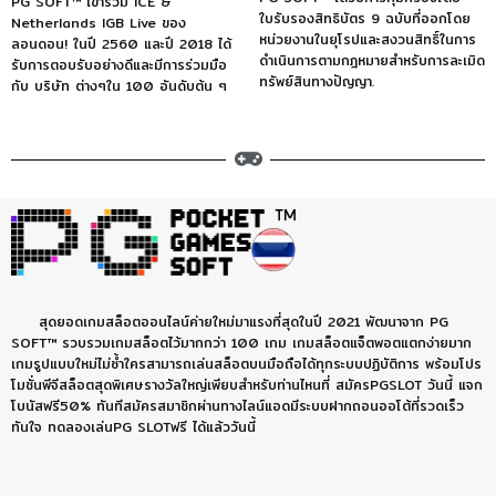
PG SOFT™ เข้าร่วม ICE &
ใบรับรองสิทธิบัตร 9 ฉบับที่ออกโดย
Netherlands IGB Live ของ
หน่วยงานในยุโรปและสงวนสิทธิ์ในการ
ลอนดอน! ในปี 2560 และปี 2018 ได้
ดำเนินการตามกฎหมายสำหรับการละเมิด
รับการตอบรับอย่างดีและมีการร่วมมือ
ทรัพย์สินทางปัญญา.
กับ บริษัท ต่างๆใน 100 อันดับต้น ๆ
สุดยอดเกมสล็อตออนไลน์ค่ายใหม่มาแรงที่สุดในปี 2021 พัฒนาจาก PG
SOFT™ รวบรวมเกมสล็อตไว้มากกว่า 100 เกม เกมสล็อตแจ็ตพอตแตกง่ายมาก
เกมรูปแบบใหม่ไม่ซ้ำใครสามารถเล่นสล็อตบนมือถือได้ทุกระบบปฏิบัติการ พร้อมโปร
โมชั่นพีจีสล็อตสุดพิเศษรางวัลใหญ่เพียบสำหรับท่านไหนที่ สมัครPGSLOT วันนี้ แจก
โบนัสฟรี50% ทันทีสมัครสมาชิกผ่านทางไลน์แอดมีระบบฝากถอนออโต้ที่รวดเร็ว
ทันใจ ทดลองเล่นPG SLOTฟรี ได้แล้ววันนี้