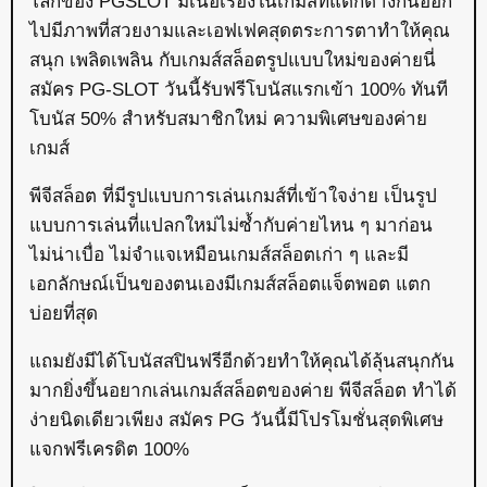
โลกของ PGSLOT มีเนื้อเรื่องในเกมส์ที่แตกต่างกันออก
ไปมีภาพที่สวยงามและเอฟเฟคสุดตระการตาทำให้คุณ
สนุก เพลิดเพลิน กับเกมส์สล็อตรูปแบบใหม่ของค่ายนี่
สมัคร PG-SLOT วันนี้รับฟรีโบนัสแรกเข้า 100% ทันที
โบนัส 50% สำหรับสมาชิกใหม่ ความพิเศษของค่าย
เกมส์
พีจีสล็อต ที่มีรูปแบบการเล่นเกมส์ที่เข้าใจง่าย เป็นรูป
แบบการเล่นที่แปลกใหม่ไม่ซ้ำกับค่ายไหน ๆ มาก่อน
ไม่น่าเบื่อ ไม่จำแจเหมือนเกมส์สล็อตเก่า ๆ และมี
เอกลักษณ์เป็นของตนเองมีเกมส์สล็อตแจ็ตพอต แตก
บ่อยที่สุด
แถมยังมีได้โบนัสสปินฟรีอีกด้วยทำให้คุณได้ลุ้นสนุกกัน
มากยิ่งขึ้นอยากเล่นเกมส์สล็อตของค่าย พีจีสล็อต ทำได้
ง่ายนิดเดียวเพียง สมัคร PG วันนี้มีโปรโมชั่นสุดพิเศษ
แจกฟรีเครดิต 100%