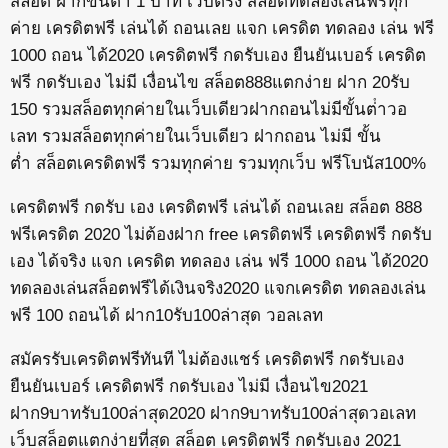
สล็อต ฝากขั้นต่ำ 1 บาท เว็บตรง
สล็อตทดลองเล่นฟรีทุก
ค่าย
เครดิตฟรี เล่นได้ ถอนเลย
แจก เครดิต ทดลอง เล่น ฟรี
1000 ถอน ได้2020
เครดิตฟรี กดรับเอง ยืนยันเบอร์
เครดิต
ฟรี กดรับเอง ไม่มี เงื่อนไข
สล็อต888แตกง่าย
ฝาก 20รับ
150
รวมสล็อตทุกค่ายในเว็บเดียวฝากถอนไม่มีขั้นต่ําวอ
เลท
รวมสล็อตทุกค่ายในเว็บเดียว ฝากถอน ไม่มี ขั้น
ต่ำ
สล็อตเครดิตฟรี รวมทุกค่าย รวมทุกเว็บ
ฟรีโบนัส100%
เครดิตฟรี กดรับ เอง
เครดิตฟรี เล่นได้ ถอนเลย สล็อต 888
ฟรีเครดิต 2020 ไม่ต้องฝาก free เครดิตฟรี เครดิตฟรี กดรับ
เอง ได้จริง แจก เครดิต ทดลอง เล่น ฟรี 1000 ถอน ได้2020
ทดลองเล่นสล็อตฟรีได้เงินจริง2020 แจกเครดิต ทดลองเล่น
ฟรี 100 ถอนได้ ฝาก10รับ100ล่าสุด วอลเลท
สมัครรับเครดิตฟรีทันที ไม่ต้องแชร์
เครดิตฟรี กดรับเอง
ยืนยันเบอร์ เครดิตฟรี กดรับเอง ไม่มี เงื่อนไข2021
ฝาก9บาทรับ100ล่าสุด2020 ฝาก9บาทรับ100ล่าสุดวอเลท
เว็บสล็อตแตกง่ายที่สุด สล็อต เครดิตฟรี กดรับเอง 2021