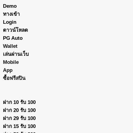
Demo
ทางเข้า
Login
ดาวน์โหลด
PG Auto
Wallet
เล่นผ่านเว็บ
Mobile
App
ซื้อฟรีสปิน
ฝาก 10 รับ 100
ฝาก 20 รับ 100
ฝาก 29 รับ 100
ฝาก 15 รับ 100