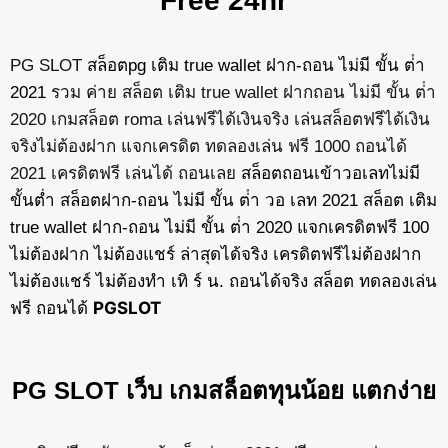
Free 24hr
PG SLOT
สล็อตpg เติม true wallet ฝาก-ถอน ไม่มี ขั้น ต่ํา
2021
รวม ค่าย สล็อต เติม true wallet ฝากถอน ไม่มี ขั้น ต่ํา
2020
เกมสล็อต roma เล่นฟรีได้เงินจริง
เล่นสล็อตฟรีได้เงิน
จริงไม่ต้องฝาก
แจกเครดิต ทดลองเล่น ฟรี 1000 ถอนได้
2021
เครดิตฟรี เล่นได้ ถอนเลย
สล็อตถอนเข้าวอเลทไม่มี
ขั้นต่ำ
สล็อตฝาก-ถอน ไม่มี ขั้น ต่ํา วอ เลท 2021
สล็อต เติม
true wallet ฝาก-ถอน ไม่มี ขั้น ต่ํา 2020
แจกเครดิตฟรี 100
ไม่ต้องฝาก ไม่ต้องแชร์ ล่าสุดได้จริง
เครดิตฟรีไม่ต้องฝาก
ไม่ต้องแชร์ ไม่ต้องทำ เทิ ร์ น. ถอนได้จริง
สล็อต ทดลองเล่น
PGSLOT
ฟรี ถอนได้
PG SLOT เว็บ เกมสล็อตทุนน้อย แตกง่าย