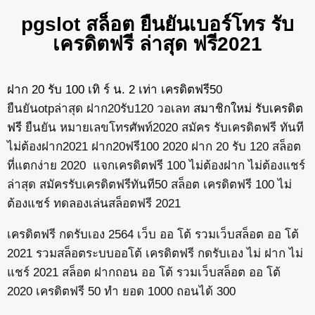
pgslot สล็อต ยืนยันเบอร์โทร รับ
เครดิตฟรี ล่าสุด ฟรี2021
ฝาก 20 รับ 100 เทิ ร์ น. 2 เท่า เครดิตฟรี5
0
ยืนยันotpล่าสุด
ฝาก20รับ120 วอเลท
สมาชิกใหม่ รับเครดิต
ฟรี
ยืนยัน หมายเลขโทรศัพท์2020
สมัคร รับเครดิตฟรี ทันที
ไม่ต้องฝาก2021 ฝาก20ฟรี100 2020 ฝาก 20 รับ 120 สล็อต
ที่แตกง่าย 2020 แจกเครดิตฟรี 100 ไม่ต้องฝาก ไม่ต้องแชร์
ล่าสุด สมัครรับเครดิตฟรีทันที50 สล็อต เครดิตฟรี 100 ไม่
ต้องแชร์ ทดลองเล่นสล็อตฟรี 2021
เครดิตฟรี กดรับเอง 2564
เว็บ ออ โต้
รวมเว็บสล็อต ออ โต้
2021
รวมสล็อตระบบออโต้
เครดิตฟรี กดรับเอง ไม่ ฝาก ไม่
แชร์ 2021
สล็อต ฝากถอน ออ โต้
รวมเว็บสล็อต ออ โต้
2020
เครดิตฟรี 50 ทํา ยอด 1000 ถอนได้ 300