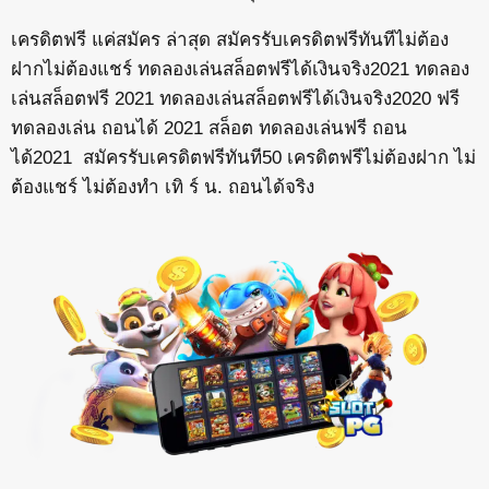
เครดิตฟรี แค่สมัคร ล่าสุด สมัครรับเครดิตฟรีทันทีไม่ต้อง
ฝากไม่ต้องแชร์
ทดลองเล่นสล็อตฟรีได้เงินจริง2021 ทดลอง
เล่นสล็อตฟรี 2021 ทดลองเล่นสล็อตฟรีได้เงินจริง2020 ฟรี
ทดลองเล่น ถอนได้ 2021 สล็อต ทดลองเล่นฟรี ถอน
ได้2021
สมัครรับเครดิตฟรีทันที50
เครดิตฟรีไม่ต้องฝาก ไม่
ต้องแชร์ ไม่ต้องทำ เทิ ร์ น. ถอนได้จริง