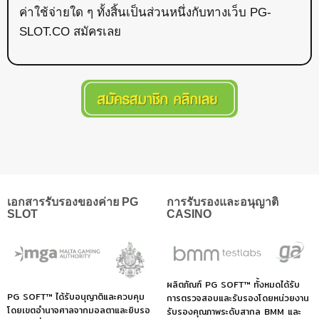
ค่าใช้จ่ายใด ๆ
ทั้งสิ้นเป็นส่วนหนึ่งกับทางเว็บ PG-
SLOT.CO สมัครเลย
เอกสารรับรองของค่าย PG
การรับรองและอนุญาติ
SLOT
CASINO
ผลิตภัณฑ์ PG SOFT™ ทั้งหมดได้รับ
PG SOFT™ ได้รับอนุญาติและควบคุม
การตรวจสอบและรับรองโดยหน่วยงาน
โดยเขตอำนาจศาลจากมอลตาและยิบรอ
รับรองคุณภาพระดับสากล BMM และ