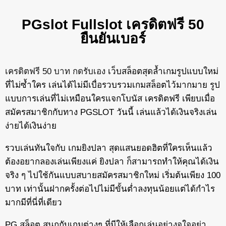
PGslot Fullslot เครดิตฟรี 50
ยืนยันเบอร์
เครดิตฟรี 50 บาท กดรับเอง
เว็บสล็อตสุดล้ำเกมรูปแบบใหม่
ที่ไม่ซ้ำใคร เล่นได้ไม่มีเบื่อรวบรวมเกมสล็อตไว้มากมาย รูป
แบบการเล่นที่ไม่เหมือนใครแจกโบนัส เครดิตฟรี เพียบเมื่อ
สมัครสมาชิกกับทาง PGSLOT วันนี้ เล่นแล้วได้เงินจริงเล่น
ง่ายได้เงินง่าย
รวบเล่นทันใจกับ เกมยิงปลา สุดแสนยอดฮิตที่ใครเห็นแล้ว
ต้องอยากลองเล่นเพียงแค่ ยิงปลา ก็สามารถทำให้คุณได้เงิน
จริง ๆ ไปใช้กันแบบสบายสมัครสมาชิกใหม่ เริ่มต้นเพียง 100
บาท เท่านั้นฝากครั้งต่อไปไม่มีขั้นต่ำลงทุนน้อยแต่ได้กำไร
มากมีที่นี่ที่เดียว
PG สล็อต สนุกกับเกมต่างๆ ที่มีให้เลือกเล่นอย่างจุใจอย่า