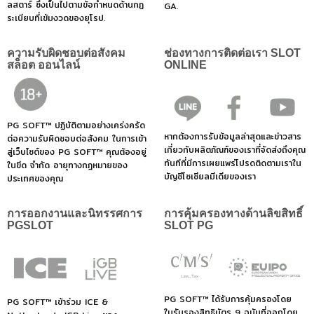
ลสตาร์ ซึ่งเป็นไปตามข้อกำหนดด้านกฏ
GA.
ระเบียบที่เข้มงวดของยุโรป.
ความรับผิดชอบต่อสังคม
ช่องทางการติดต่อเรา SLOT
สล็อต ออนไลน์
ONLINE
PG SOFT™ ปฏิบัติตามอย่างเคร่งครัด
หากต้องการรับข้อมูลล่าสุดและข่าวสาร
ต่อความรับผิดชอบต่อสังคม ในการเข้า
เกี่ยวกับผลิตภัณฑ์ของเราที่จัดส่งถึงคุณ
สู่เว็บไซต์ของ PG SOFT™ คุณต้องอยู่
ทันทีที่มีการเผยแพร่โปรดติดตามเราใน
ในขีด จำกัด อายุทางกฎหมายของ
บัญชีโซเชียลมีเดียของเรา
ประเทศของคุณ
การออกงานและนิทรรศการ
การคุ้มครองทางด้านลิขสิทธิ์
PGSLOT
SLOT PG
PG SOFT™ ได้รับการคุ้มครองโดย
PG SOFT™ เข้าร่วม ICE &
ใบรับรองสิทธิบัตร 9 ฉบับที่ออกโดย