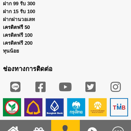
ฝาก 99 รับ 300
ฝาก 15 รับ 100
ฝากผ่านวอเลท
เครดิตฟรี 50
เครดิตฟรี 100
เครดิตฟรี 200
ทุนน้อย
ช่องทางการติดต่อ