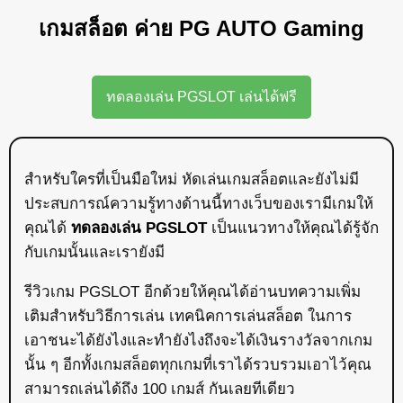
เกมสล็อต ค่าย PG AUTO Gaming
ทดลองเล่น PGSLOT เล่นได้ฟรี
สำหรับใครที่เป็นมือใหม่ หัดเล่นเกมสล็อตและยังไม่มี
ประสบการณ์ความรู้ทางด้านนี้ทางเว็บของเรามีเกมให้
คุณได้
ทดลองเล่น PGSLOT
เป็นแนวทางให้คุณได้รู้จัก
กับเกมนั้นและเรายังมี
รีวิวเกม PGSLOT อีกด้วยให้คุณได้อ่านบทความเพิ่ม
เติมสำหรับวิธีการเล่น เทคนิคการเล่นสล็อต ในการ
เอาชนะได้ยังไงและทำยังไงถึงจะได้เงินรางวัลจากเกม
นั้น ๆ อีกทั้งเกมสล็อตทุกเกมที่เราได้รวบรวมเอาไว้คุณ
สามารถเล่นได้ถึง 100 เกมส์ กันเลยทีเดียว