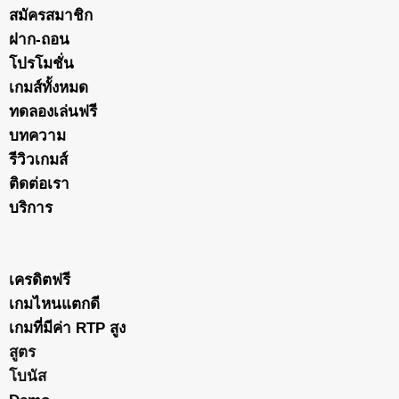
สมัครสมาชิก
ฝาก-ถอน
โปรโมชั่น
เกมส์ทั้งหมด
ทดลองเล่นฟรี
บทความ
รีวิวเกมส์
ติดต่อเรา
บริการ
เครดิตฟรี
เกมไหนแตกดี
เกมที่มีค่า RTP สูง
สูตร
โบนัส