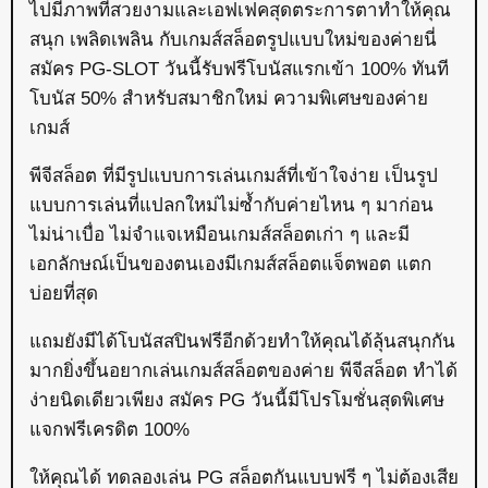
ไปมีภาพที่สวยงามและเอฟเฟคสุดตระการตาทำให้คุณ
สนุก เพลิดเพลิน กับเกมส์สล็อตรูปแบบใหม่ของค่ายนี่
สมัคร PG-SLOT วันนี้รับฟรีโบนัสแรกเข้า 100% ทันที
โบนัส 50% สำหรับสมาชิกใหม่ ความพิเศษของค่าย
เกมส์
พีจีสล็อต ที่มีรูปแบบการเล่นเกมส์ที่เข้าใจง่าย เป็นรูป
แบบการเล่นที่แปลกใหม่ไม่ซ้ำกับค่ายไหน ๆ มาก่อน
ไม่น่าเบื่อ ไม่จำแจเหมือนเกมส์สล็อตเก่า ๆ และมี
เอกลักษณ์เป็นของตนเองมีเกมส์สล็อตแจ็ตพอต แตก
บ่อยที่สุด
แถมยังมีได้โบนัสสปินฟรีอีกด้วยทำให้คุณได้ลุ้นสนุกกัน
มากยิ่งขึ้นอยากเล่นเกมส์สล็อตของค่าย พีจีสล็อต ทำได้
ง่ายนิดเดียวเพียง สมัคร PG วันนี้มีโปรโมชั่นสุดพิเศษ
แจกฟรีเครดิต 100%
ให้คุณได้ ทดลองเล่น PG สล็อตกันแบบฟรี ๆ ไม่ต้องเสีย