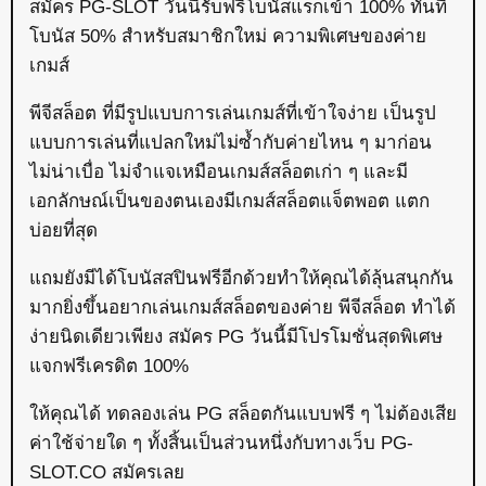
สมัคร PG-SLOT วันนี้รับฟรีโบนัสแรกเข้า 100% ทันที
โบนัส 50% สำหรับสมาชิกใหม่ ความพิเศษของค่าย
เกมส์
พีจีสล็อต ที่มีรูปแบบการเล่นเกมส์ที่เข้าใจง่าย เป็นรูป
แบบการเล่นที่แปลกใหม่ไม่ซ้ำกับค่ายไหน ๆ มาก่อน
ไม่น่าเบื่อ ไม่จำแจเหมือนเกมส์สล็อตเก่า ๆ และมี
เอกลักษณ์เป็นของตนเองมีเกมส์สล็อตแจ็ตพอต แตก
บ่อยที่สุด
แถมยังมีได้โบนัสสปินฟรีอีกด้วยทำให้คุณได้ลุ้นสนุกกัน
มากยิ่งขึ้นอยากเล่นเกมส์สล็อตของค่าย พีจีสล็อต ทำได้
ง่ายนิดเดียวเพียง สมัคร PG วันนี้มีโปรโมชั่นสุดพิเศษ
แจกฟรีเครดิต 100%
ให้คุณได้ ทดลองเล่น PG สล็อตกันแบบฟรี ๆ ไม่ต้องเสีย
ค่าใช้จ่ายใด ๆ
ทั้งสิ้นเป็นส่วนหนึ่งกับทางเว็บ PG-
SLOT.CO สมัครเลย