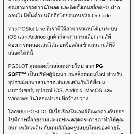
คุณสามารถดาวน์โหลด และติดตั้งเกมสล็อตPG ฝาก-
ถอนไม่มีขั้นต่ำบนมือถือโดยสแกนรหัส Qr Code
ทาง PGSlot Line ที่เรามีให้สามารถเล่นได้บนระบบ
iOS และ Andriod ลูกค้าก็จะสามารถเลือกเกมส์ที่
ต้องการทดลองเล่นได้เลยหรือคลิกเข้าเล่นเกมส์พีจี
สล็อตได้ที่นี้
PGSLOT สุดยอดเว็บสล็อตค่ายใหม่ จาก
PG
SOFT™
เป็นบริษัทผู้พัฒนาเกมสล็อตออนไลน์ สำหรับ
อุปกรณ์พกพาสามารถเล่นแข่งขันกันได้ทั้งบน
เบราว์เซอร์, อุปกรณ์ iOS, Android, MacOS และ
Windows ในโลกแห่งเกมที่กว้างขวาง
โลกของ PGSLOT มีเนื้อเรื่องในเกมส์ที่แตกต่างกันออก
ไปมีภาพที่สวยงามและเอฟเฟคสุดตระการตาทำให้คุณ
สนุก เพลิดเพลิน กับเกมส์สล็อตรูปแบบใหม่ของค่ายนี่