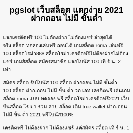
pgslot เว็บสล็อต แตกง่าย 2021
ฝากถอน ไม่มี ขั้นต่ำ
แจกเครดิตฟรี 100 ไม่ต้องฝาก ไม่ต้องแชร์ ล่าสุดได้
จริง
สล็อต ทดลองเล่นฟรี ถอนได้
เกมสล็อต roma เล่นฟรี
100
สล็อตโรม่า888
สล็อตโรม่าเครดิตฟรีไม่ต้องฝากไม่ต้อง
แชร์
เกมส์สล็อต สมัครสมาชิก แจกโบนัส 100 เทิ ร์ น. 2
เท่า
สมัคร สล็อต รับโบนัส 100
สล็อต ฝากถอน ไม่มี ขั้นต่ำ
100
สล็อต ฝาก-ถอน ไม่มี ขั้น ต่ํา วอ เลท เครดิตฟรี
เล่นเกม
สล็อต roma แบบ ทดลอง ฟรี
สล็อตโรม่าเครดิตฟรี2021
เว็บ
ปั่นสล็อต โร มา
รวม ค่าย สล็อต เติม true wallet ฝาก-ถอน
ไม่มี ขั้น ต่ํา 2021
ฟรีโบนัส100%
เครดิตฟรี ไม่ต้องฝาก ไม่ต้องแชร์ แค่สมัคร
สล็อต เทิ ร์ น. 1