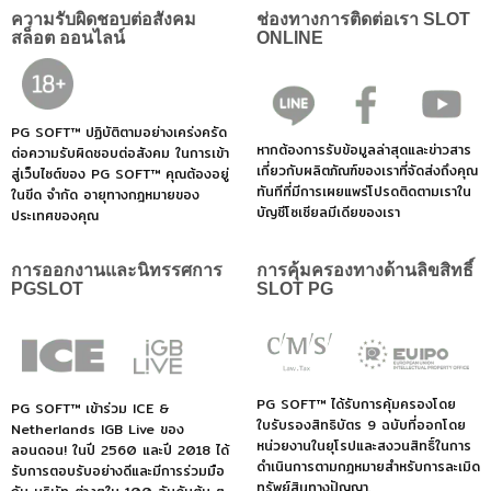
ความรับผิดชอบต่อสังคม
ช่องทางการติดต่อเรา SLOT
สล็อต ออนไลน์
ONLINE
PG SOFT™ ปฏิบัติตามอย่างเคร่งครัด
หากต้องการรับข้อมูลล่าสุดและข่าวสาร
ต่อความรับผิดชอบต่อสังคม ในการเข้า
เกี่ยวกับผลิตภัณฑ์ของเราที่จัดส่งถึงคุณ
สู่เว็บไซต์ของ PG SOFT™ คุณต้องอยู่
ทันทีที่มีการเผยแพร่โปรดติดตามเราใน
ในขีด จำกัด อายุทางกฎหมายของ
บัญชีโซเชียลมีเดียของเรา
ประเทศของคุณ
การออกงานและนิทรรศการ
การคุ้มครองทางด้านลิขสิทธิ์
PGSLOT
SLOT PG
PG SOFT™ ได้รับการคุ้มครองโดย
PG SOFT™ เข้าร่วม ICE &
ใบรับรองสิทธิบัตร 9 ฉบับที่ออกโดย
Netherlands IGB Live ของ
หน่วยงานในยุโรปและสงวนสิทธิ์ในการ
ลอนดอน! ในปี 2560 และปี 2018 ได้
ดำเนินการตามกฎหมายสำหรับการละเมิด
รับการตอบรับอย่างดีและมีการร่วมมือ
ทรัพย์สินทางปัญญา.