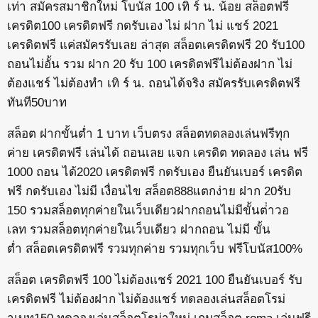
เท่า สมัครสมาชิกใหม่ โบนัส 100 เทิ ร์ น. น้อย สล็อตฟรี
เครดิต100 เครดิตฟรี กดรับเอง ไม่ ฝาก ไม่ แชร์ 2021
เครดิตฟรี แค่สมัครรับเลย ล่าสุด สล็อตเครดิตฟรี 20 รับ100
ถอนไม่อั้น รวม ฝาก 20 รับ 100 เครดิตฟรีไม่ต้องฝาก ไม่
ต้องแชร์ ไม่ต้องทำ เทิ ร์ น. ถอนได้จริง สมัครรับเครดิตฟรี
ทันที50บาท
สล็อต ฝากขั้นต่ำ 1 บาท เว็บตรง
สล็อตทดลองเล่นฟรีทุก
ค่าย
เครดิตฟรี เล่นได้ ถอนเลย
แจก เครดิต ทดลอง เล่น ฟรี
1000 ถอน ได้2020
เครดิตฟรี กดรับเอง ยืนยันเบอร์
เครดิต
ฟรี กดรับเอง ไม่มี เงื่อนไข
สล็อต888แตกง่าย
ฝาก 20รับ
150
รวมสล็อตทุกค่ายในเว็บเดียวฝากถอนไม่มีขั้นต่ําวอ
เลท
รวมสล็อตทุกค่ายในเว็บเดียว ฝากถอน ไม่มี ขั้น
ต่ำ
สล็อตเครดิตฟรี รวมทุกค่าย รวมทุกเว็บ
ฟรีโบนัส100%
สล็อต เครดิตฟรี 100 ไม่ต้องแชร์ 2021 100
ยืนยันเบอร์ รับ
เครดิตฟรี ไม่ต้องฝาก ไม่ต้องแชร์
ทดลองเล่นสล็อตโรม่