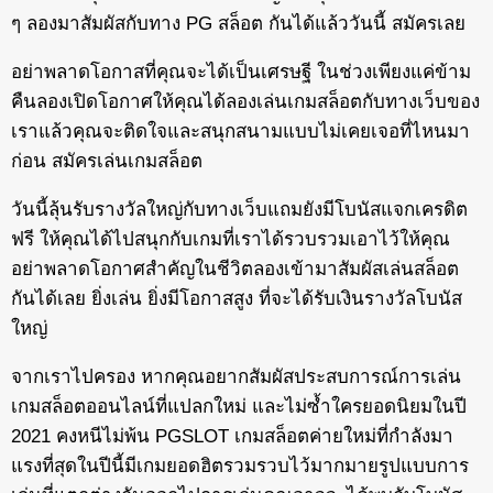
ๆ ลองมาสัมผัสกับทาง PG สล็อต กันได้แล้ววันนี้ สมัครเลย
อย่าพลาดโอกาสที่คุณจะได้เป็นเศรษฐี ในช่วงเพียงแค่ข้าม
คืนลองเปิดโอกาศให้คุณได้ลองเล่นเกมสล็อตกับทางเว็บของ
เราแล้วคุณจะติดใจและสนุกสนามแบบไม่เคยเจอที่ไหนมา
ก่อน สมัครเล่นเกมสล็อต
วันนี้ลุ้นรับรางวัลใหญ่กับทางเว็บแถมยังมีโบนัสแจกเครดิต
ฟรี ให้คุณได้ไปสนุกกับเกมที่เราได้รวบรวมเอาไว้ให้คุณ
อย่าพลาดโอกาศสำคัญในชีวิตลองเข้ามาสัมผัสเล่นสล็อต
กันได้เลย ยิ่งเล่น ยิ่งมีโอกาสสูง ที่จะได้รับเงินรางวัลโบนัส
ใหญ่
จากเราไปครอง หากคุณอยากสัมผัสประสบการณ์การเล่น
เกมสล็อตออนไลน์ที่แปลกใหม่ และไม่ซ้ำใครยอดนิยมในปี
2021 คงหนีไม่พ้น PGSLOT เกมสล็อตค่ายใหม่ที่กำลังมา
แรงที่สุดในปีนี้มีเกมยอดฮิตรวมรวบไว้มากมายรูปแบบการ