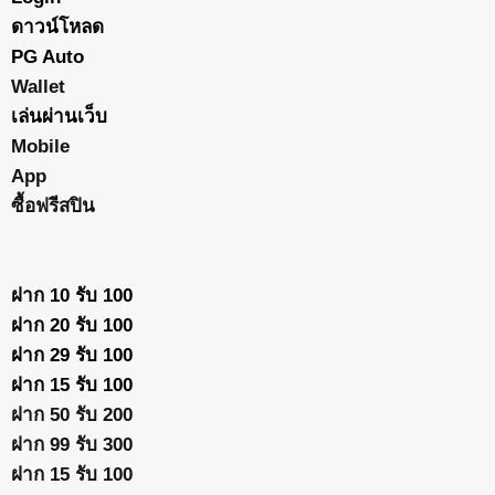
ดาวน์โหลด
PG Auto
Wallet
เล่นผ่านเว็บ
Mobile
App
ซื้อฟรีสปิน
ฝาก 10 รับ 100
ฝาก 20 รับ 100
ฝาก 29 รับ 100
ฝาก 15 รับ 100
ฝาก 50 รับ 200
ฝาก 99 รับ 300
ฝาก 15 รับ 100