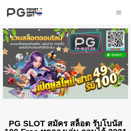
PG SLOT สมัคร สล็อต รับโบนัส