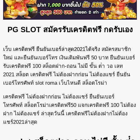
PG SLOT สมัครรับเครดิตฟรี กดรับเอง
เว็บ เครดิตฟรี ยืนยันเบอร์ล่าสุด2021ได้จริง
สมัครสมาชิก
ใหม่ และยืนยันเบอร์โทร เงินเดิมพันฟรี 50 บาท
ยืนยันเบอร์
รับเครดิตฟรี 100
สล็อตฝาก-ถอน ไม่มี ขั้น ต่ํา วอ เลท
2021
สล็อต เครดิตฟรี ไม่ต้องฝากก่อน ไม่ต้องแชร์ ยืนยัน
เบอร์โทรศัพท์
slot roma เว็บไหนดี
สล็อตโรม่า
เครดิตฟรี ไม่ต้องฝากก่อน ไม่ต้องแชร์ ยืนยันเบอร์
โทรศัพท์
สล็อตโรม่าเครดิตฟรี50
แจกเครดิตฟรี 100 ไม่ต้อง
ฝาก ไม่ต้องแชร์ ล่าสุดวันนี้
เครดิตฟรีไม่ต้องฝากไม่ต้อง
แชร์2021ล่าสุด