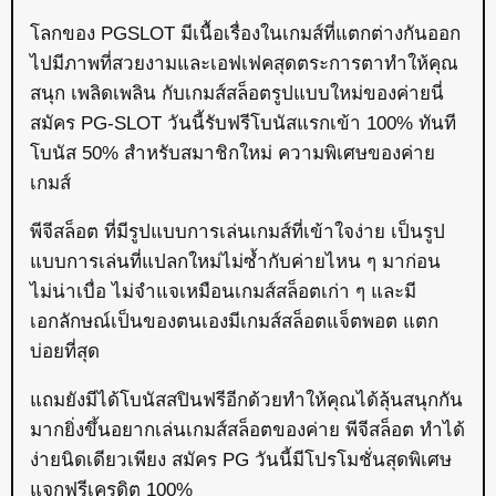
โลกของ PGSLOT มีเนื้อเรื่องในเกมส์ที่แตกต่างกันออก
ไปมีภาพที่สวยงามและเอฟเฟคสุดตระการตาทำให้คุณ
สนุก เพลิดเพลิน กับเกมส์สล็อตรูปแบบใหม่ของค่ายนี่
สมัคร PG-SLOT วันนี้รับฟรีโบนัสแรกเข้า 100% ทันที
โบนัส 50% สำหรับสมาชิกใหม่ ความพิเศษของค่าย
เกมส์
พีจีสล็อต ที่มีรูปแบบการเล่นเกมส์ที่เข้าใจง่าย เป็นรูป
แบบการเล่นที่แปลกใหม่ไม่ซ้ำกับค่ายไหน ๆ มาก่อน
ไม่น่าเบื่อ ไม่จำแจเหมือนเกมส์สล็อตเก่า ๆ และมี
เอกลักษณ์เป็นของตนเองมีเกมส์สล็อตแจ็ตพอต แตก
บ่อยที่สุด
แถมยังมีได้โบนัสสปินฟรีอีกด้วยทำให้คุณได้ลุ้นสนุกกัน
มากยิ่งขึ้นอยากเล่นเกมส์สล็อตของค่าย พีจีสล็อต ทำได้
ง่ายนิดเดียวเพียง สมัคร PG วันนี้มีโปรโมชั่นสุดพิเศษ
แจกฟรีเครดิต 100%