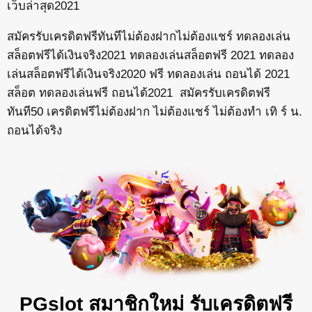
เว็บล่าสุด2021
สมัครรับเครดิตฟรีทันทีไม่ต้องฝากไม่ต้องแชร์
ทดลองเล่น
สล็อตฟรีได้เงินจริง2021 ทดลองเล่นสล็อตฟรี 2021 ทดลอง
เล่นสล็อตฟรีได้เงินจริง2020 ฟรี ทดลองเล่น ถอนได้ 2021
สล็อต ทดลองเล่นฟรี ถอนได้2021
สมัครรับเครดิตฟรี
ทันที50
เครดิตฟรีไม่ต้องฝาก ไม่ต้องแชร์ ไม่ต้องทำ เทิ ร์ น.
ถอนได้จริง
PGslot สมาชิกใหม่ รับเครดิตฟรี