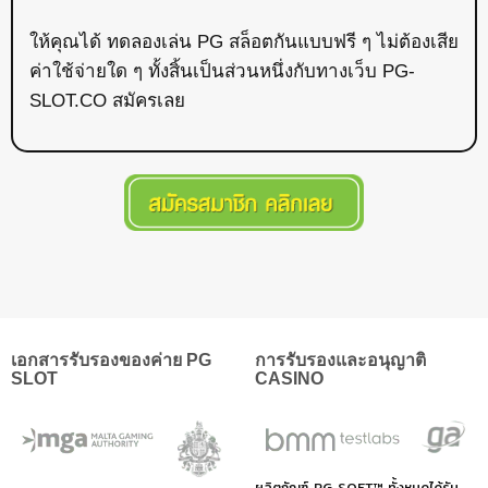
ให้คุณได้ ทดลองเล่น PG สล็อตกันแบบฟรี ๆ ไม่ต้องเสีย
ค่าใช้จ่ายใด ๆ
ทั้งสิ้นเป็นส่วนหนึ่งกับทางเว็บ PG-
SLOT.CO สมัครเลย
เอกสารรับรองของค่าย PG
การรับรองและอนุญาติ
SLOT
CASINO
ผลิตภัณฑ์ PG SOFT™ ทั้งหมดได้รับ