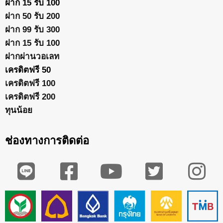
ฝาก 15 รับ 100
ฝาก 50 รับ 200
ฝาก 99 รับ 300
ฝาก 15 รับ 100
ฝากผ่านวอเลท
เครดิตฟรี 50
เครดิตฟรี 100
เครดิตฟรี 200
ทุนน้อย
ช่องทางการติดต่อ