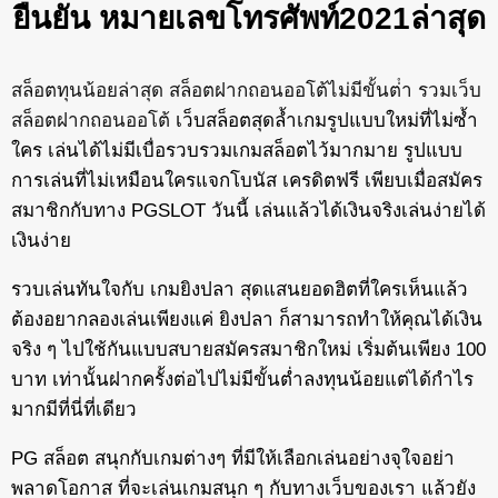
ยืนยัน หมายเลขโทรศัพท์2021ล่าสุด
สล็อตทุนน้อยล่าสุด
สล็อตฝากถอนออโต้ไม่มีขั้นต่ํา
รวมเว็บ
สล็อตฝากถอนออโต้
เว็บสล็อตสุดล้ำเกมรูปแบบใหม่ที่ไม่ซ้ำ
ใคร เล่นได้ไม่มีเบื่อรวบรวมเกมสล็อตไว้มากมาย รูปแบบ
การเล่นที่ไม่เหมือนใครแจกโบนัส เครดิตฟรี เพียบเมื่อสมัคร
สมาชิกกับทาง PGSLOT วันนี้ เล่นแล้วได้เงินจริงเล่นง่ายได้
เงินง่าย
รวบเล่นทันใจกับ เกมยิงปลา สุดแสนยอดฮิตที่ใครเห็นแล้ว
ต้องอยากลองเล่นเพียงแค่ ยิงปลา ก็สามารถทำให้คุณได้เงิน
จริง ๆ ไปใช้กันแบบสบายสมัครสมาชิกใหม่ เริ่มต้นเพียง 100
บาท เท่านั้นฝากครั้งต่อไปไม่มีขั้นต่ำลงทุนน้อยแต่ได้กำไร
มากมีที่นี่ที่เดียว
PG สล็อต สนุกกับเกมต่างๆ ที่มีให้เลือกเล่นอย่างจุใจอย่า
พลาดโอกาส ที่จะเล่นเกมสนุก ๆ กับทางเว็บของเรา แล้วยัง