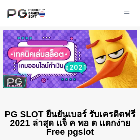
PG SLOT ยืนยันเบอร์ รับเครดิตฟรี
2021 ล่าสุด แจ็ ค พอ ต แตกง่าย
Free pgslot