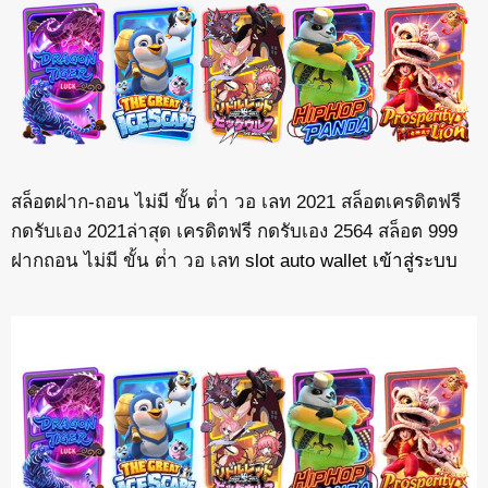
สล็อตฝาก-ถอน ไม่มี ขั้น ต่ํา วอ เลท 2021 สล็อตเครดิตฟรี
กดรับเอง 2021ล่าสุด เครดิตฟรี กดรับเอง 2564 สล็อต 999
ฝากถอน ไม่มี ขั้น ต่ํา วอ เลท
slot auto wallet เข้าสู่ระบบ