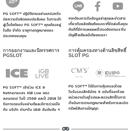
PG SOFT™ ปฏิบัติตามอย่างเคร่งครัด
หากต้องการรับข้อมูลล่าสุดและข่าวสาร
ต่อความรับผิดชอบต่อสังคม ในการเข้า
เกี่ยวกับผลิตภัณฑ์ของเราที่จัดส่งถึงคุณ
สู่เว็บไซต์ของ PG SOFT™ คุณต้องอยู่
ทันทีที่มีการเผยแพร่โปรดติดตามเราใน
ในขีด จำกัด อายุทางกฎหมายของ
บัญชีโซเชียลมีเดียของเรา
ประเทศของคุณ
การออกงานและนิทรรศการ
การคุ้มครองทางด้านลิขสิทธิ์
PGSLOT
SLOT PG
PG SOFT™ ได้รับการคุ้มครองโดย
PG SOFT™ เข้าร่วม ICE &
ใบรับรองสิทธิบัตร 9 ฉบับที่ออกโดย
Netherlands IGB Live ของ
หน่วยงานในยุโรปและสงวนสิทธิ์ในการ
ลอนดอน! ในปี 2560 และปี 2018 ได้
ดำเนินการตามกฎหมายสำหรับการละเมิด
รับการตอบรับอย่างดีและมีการร่วมมือ
ทรัพย์สินทางปัญญา.
กับ บริษัท ต่างๆใน 100 อันดับต้น ๆ