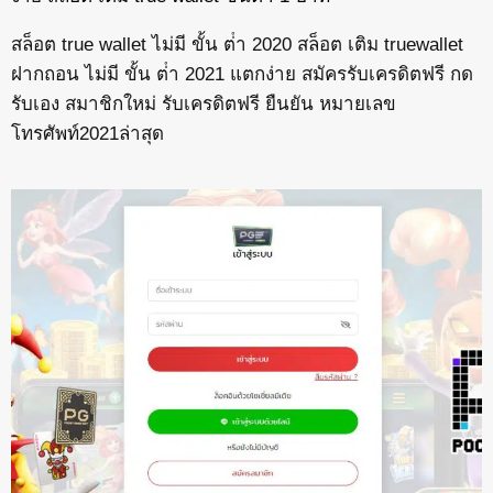
สล็อต true wallet ไม่มี ขั้น ต่ํา 2020 สล็อต เติม truewallet
ฝากถอน ไม่มี ขั้น ต่ํา 2021 แตกง่าย สมัครรับเครดิตฟรี กด
รับเอง สมาชิกใหม่ รับเครดิตฟรี ยืนยัน หมายเลข
โทรศัพท์2021ล่าสุด