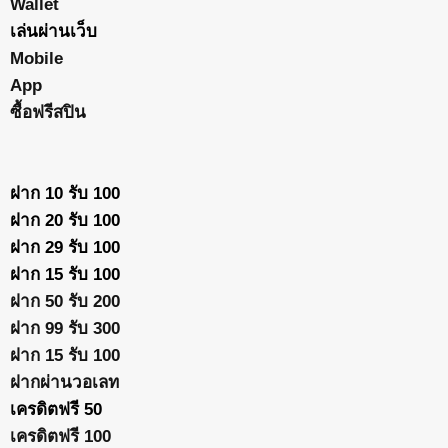
Wallet
เล่นผ่านเว็บ
Mobile
App
ซื้อฟรีสปิน
ฝาก 10 รับ 100
ฝาก 20 รับ 100
ฝาก 29 รับ 100
ฝาก 15 รับ 100
ฝาก 50 รับ 200
ฝาก 99 รับ 300
ฝาก 15 รับ 100
ฝากผ่านวอเลท
เครดิตฟรี 50
เครดิตฟรี 100