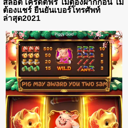
สล็อต เครดิตฟรี ไม่ต้องฝากก่อน ไม่
ต้องแชร์ ยืนยันเบอร์โทรศัพท์
ล่าสุด2021