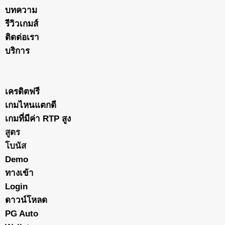
บทความ
รีวิวเกมส์
ติดต่อเรา
บริการ
เครดิตฟรี
เกมไหนแตกดี
เกมที่มีค่า RTP สูง
สูตร
โบนัส
Demo
ทางเข้า
Login
ดาวน์โหลด
PG Auto