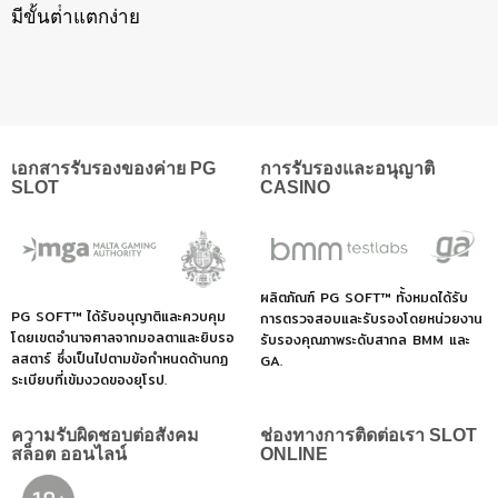
มีขั้นต่ําแตกง่าย
เอกสารรับรองของค่าย PG
การรับรองและอนุญาติ
SLOT
CASINO
ผลิตภัณฑ์ PG SOFT™ ทั้งหมดได้รับ
PG SOFT™ ได้รับอนุญาติและควบคุม
การตรวจสอบและรับรองโดยหน่วยงาน
โดยเขตอำนาจศาลจากมอลตาและยิบรอ
รับรองคุณภาพระดับสากล BMM และ
ลสตาร์ ซึ่งเป็นไปตามข้อกำหนดด้านกฏ
GA.
ระเบียบที่เข้มงวดของยุโรป.
ความรับผิดชอบต่อสังคม
ช่องทางการติดต่อเรา SLOT
สล็อต ออนไลน์
ONLINE