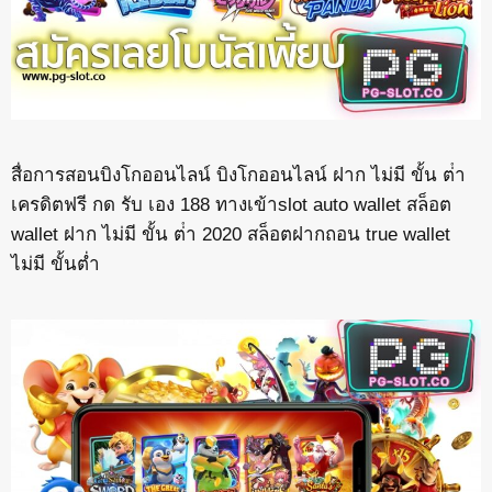
สื่อการสอนบิงโกออนไลน์ บิงโกออนไลน์ ฝาก ไม่มี ขั้น ต่ํา
เครดิตฟรี กด รับ เอง 188 ทางเข้าslot auto wallet สล็อต
wallet ฝาก ไม่มี ขั้น ต่ํา 2020 สล็อตฝากถอน true wallet
ไม่มี ขั้นต่ำ