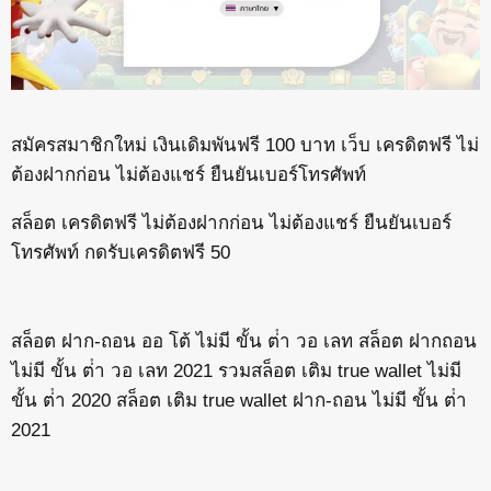
สมัครสมาชิกใหม่ เงินเดิมพันฟรี 100 บาท เว็บ เครดิตฟรี ไม่
ต้องฝากก่อน ไม่ต้องแชร์ ยืนยันเบอร์โทรศัพท์
สล็อต เครดิตฟรี ไม่ต้องฝากก่อน ไม่ต้องแชร์ ยืนยันเบอร์
โทรศัพท์ กดรับเครดิตฟรี 50
สล็อต ฝาก-ถอน ออ โต้ ไม่มี ขั้น ต่ํา วอ เลท สล็อต ฝากถอน
ไม่มี ขั้น ต่ํา วอ เลท 2021 รวมสล็อต เติม true wallet ไม่มี
ขั้น ต่ํา 2020 สล็อต เติม true wallet ฝาก-ถอน ไม่มี ขั้น ต่ํา
2021