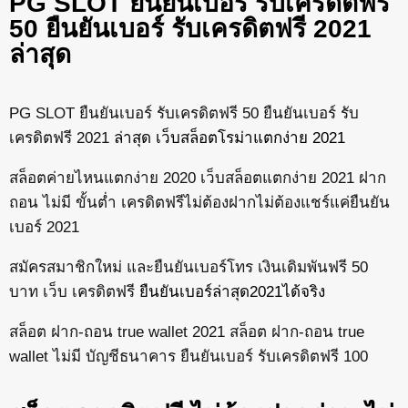
PG SLOT ยืนยันเบอร์ รับเครดิตฟรี
50 ยืนยันเบอร์ รับเครดิตฟรี 2021
ล่าสุด
PG SLOT ยืนยันเบอร์ รับเครดิตฟรี 50 ยืนยันเบอร์ รับ
เครดิตฟรี 2021
ล่าสุด เว็บสล็อตโรม่าแตกง่าย 2021
สล็อตค่ายไหนแตกง่าย 2020 เว็บสล็อตแตกง่าย 2021 ฝาก
ถอน ไม่มี ขั้นต่ำ เครดิตฟรีไม่ต้องฝากไม่ต้องแชร์แค่ยืนยัน
เบอร์ 2021
สมัครสมาชิกใหม่ และยืนยันเบอร์โทร เงินเดิมพันฟรี 50
บาท เว็บ เครดิตฟรี
ยืนยันเบอร์ล่าสุด2021ได้จริง
สล็อต ฝาก-ถอน true wallet 2021 สล็อต ฝาก-ถอน true
wallet ไม่มี บัญชีธนาคาร ยืนยันเบอร์ รับเครดิตฟรี 100