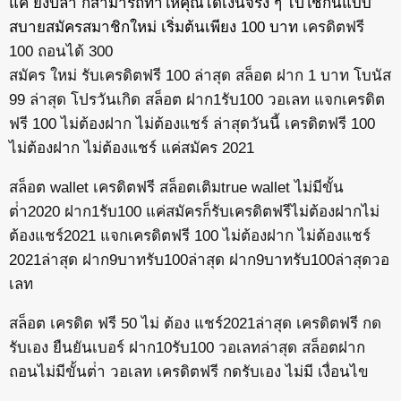
แค่ ยิงปลา ก็สามารถทำให้คุณได้เงินจริง ๆ ไปใช้กันแบบ
สบายสมัครสมาชิกใหม่ เริ่มต้นเพียง 100 บาท
เครดิตฟรี
100 ถอนได้ 300
สมัคร ใหม่ รับเครดิตฟรี 100 ล่าสุด สล็อต ฝาก 1 บาท โบนัส
99 ล่าสุด โปรวันเกิด สล็อต ฝาก1รับ100 วอเลท แจกเครดิต
ฟรี 100 ไม่ต้องฝาก ไม่ต้องแชร์ ล่าสุดวันนี้ เครดิตฟรี 100
ไม่ต้องฝาก ไม่ต้องแชร์ แค่สมัคร 2021
สล็อต wallet เครดิตฟรี สล็อตเติมtrue wallet ไม่มีขั้น
ต่ํา2020 ฝาก1รับ100 แค่สมัครก็รับเครดิตฟรีไม่ต้องฝากไม่
ต้องแชร์2021 แจกเครดิตฟรี 100 ไม่ต้องฝาก ไม่ต้องแชร์
2021ล่าสุด ฝาก9บาทรับ100ล่าสุด ฝาก9บาทรับ100ล่าสุดวอ
เลท
สล็อต เครดิต ฟรี 50 ไม่ ต้อง แชร์2021ล่าสุด เครดิตฟรี กด
รับเอง ยืนยันเบอร์ ฝาก10รับ100 วอเลทล่าสุด สล็อตฝาก
ถอนไม่มีขั้นต่ํา วอเลท เครดิตฟรี กดรับเอง ไม่มี เงื่อนไข