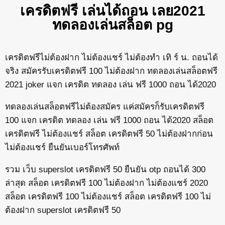
เครดิตฟรี เล่นได้ถอน เลย2021
ทดลองเล่นสล็อต pg
เครดิตฟรีไม่ต้องฝาก ไม่ต้องแชร์ ไม่ต้องทำ เทิ ร์ น. ถอนได้
จริง สมัครรับเครดิตฟรี 100 ไม่ต้องฝาก ทดลองเล่นสล็อตฟรี
2021 joker แจก เครดิต ทดลอง เล่น ฟรี 1000 ถอน ได้2020
ทดลองเล่นสล็อตฟรีไม่ต้องสมัคร แค่สมัครก็รับเครดิตฟรี
100 แจก เครดิต ทดลอง เล่น ฟรี 1000 ถอน ได้2020 สล็อต
เครดิตฟรี ไม่ต้องแชร์ สล็อต เครดิตฟรี 50 ไม่ต้องฝากก่อน
ไม่ต้องแชร์ ยืนยันเบอร์โทรศัพท์
รวม เว็บ superslot เครดิตฟรี 50 ยืนยัน otp ถอนได้ 300
ล่าสุด สล็อต เครดิตฟรี 100 ไม่ต้องฝาก ไม่ต้องแชร์ 2020
สล็อต เครดิตฟรี 100 ไม่ต้องแชร์ สล็อต เครดิตฟรี 100 ไม่
ต้องฝาก superslot เครดิตฟรี 50