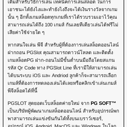
เติมสำหรับวิธีการเล่น เทคนิคการเล่นสล็อต ในการ
เอาชนะได้ยังไงและทำยังไงถึงจะได้เงินรางวัลจากเกม
นั้น ๆ อีกทั้งเกมสล็อตทุกเกมที่เราได้รวบรวมเอาไว้คุณ
สามารถเล่นได้ถึง 100 เกมส์ กันเลยทีเดียวเล่นได้ฟรีไม่
เสียค่าใช้จ่ายใด ๆ
หากสนใจเล่น พีจี สำหรับผู้ที่ต้องการเล่นสล็อตออนไลน์
ฝากถอน PGSlot คุณสามารถดาวน์โหลด และติดตั้ง
เกมสล็อตPG ฝาก-ถอนไม่มีขั้นต่ำบนมือถือโดยสแกน
รหัส Qr Code ทาง PGSlot Line ที่เรามีให้สามารถเล่น
ได้บนระบบ iOS และ Andriod ลูกค้าก็จะสามารถเลือก
เกมส์ที่ต้องการทดลองเล่นได้เลยหรือคลิกเข้าเล่นเกมส์
พีจีสล็อตได้ที่นี้
PGSLOT สุดยอดเว็บสล็อตค่ายใหม่ จาก
PG SOFT™
เป็นบริษัทผู้พัฒนาเกมสล็อตออนไลน์ สำหรับอุปกรณ์พก
พาสามารถเล่นแข่งขันกันได้ทั้งบนเบราว์เซอร์,
อุปกรณ์ iOS, Android, MacOS และ Windows ในโลก