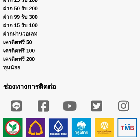
ฝาก 15 รับ 100
ฝาก 50 รับ 200
ฝาก 99 รับ 300
ฝาก 15 รับ 100
ฝากผ่านวอเลท
เครดิตฟรี 50
เครดิตฟรี 100
เครดิตฟรี 200
ทุนน้อย
ช่องทางการติดต่อ