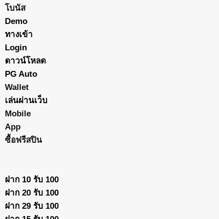
โบนัส
Demo
ทางเข้า
Login
ดาวน์โหลด
PG Auto
Wallet
เล่นผ่านเว็บ
Mobile
App
ซื้อฟรีสปิน
ฝาก 10 รับ 100
ฝาก 20 รับ 100
ฝาก 29 รับ 100