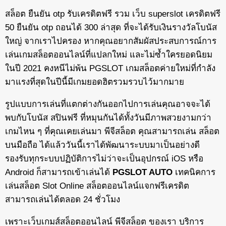
สล็อต ยืนยัน otp รับเครดิตฟรี รวม เว็บ superslot เครดิตฟรี
50 ยืนยัน otp ถอนได้ 300 ล่าสุด ที่จะได้รับเงินรางวัลโบนัส
ใหญ่ จากเราไปครอง หากคุณอยากสัมผัสประสบการณ์การ
เล่นเกมสล็อตออนไลน์ที่แปลกใหม่ และไม่ซ้ำใครยอดนิยม
ในปี 2021 คงหนีไม่พ้น PGSLOT เกมสล็อตค่ายใหม่ที่กำลัง
มาแรงที่สุดในปีนี้มีเกมยอดฮิตรวมรวบไว้มากมาย
รูปแบบการเล่นที่แตกต่างกันออกไปการเล่นคุณอาจจะได้
พบกับโบนัส สปินฟรี ที่หมุนกันได้ทั้งวันมีภาพสวยงามกว่า
เกมไหน ๆ ที่คุณเคยเล่นมา พีจีสล็อต คุณสามารถเล่น สล็อต
บนมือถือ ได้แล้ววันนี้เราได้พัฒนาระบบมาเป็นอย่างดี
รองรับทุกระบบปฏิบัติการไม่ว่าจะเป็นอุปกรณ์ iOS หรือ
Android ก็สามารถเข้าเล่นได้
PGSLOT AUTO
เทคนิคการ
เล่นสล็อต Slot Online สล็อตออนไลน์แจกฟรีเครดิต
สามารถเล่นได้ตลอด 24 ชั่วโมง
เพราะเว็บเกมส์สล็อตออนไลน์ พีจีสล็อต ของเรา บริการ