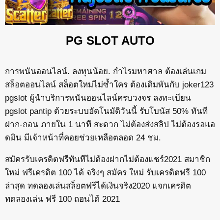
PG SLOT AUTO
การพนันออนไลน์. ลงทุนน้อย. กำไรมหาศาล ต้องเล่นเกม
สล็อตออนไลน์ สล็อตใหม่ไม่ซ้ำใคร ต้องเดิมพันกับ joker123
pgslot ผู้นำบริการพนันออนไลน์ครบวงจร ลงทะเบียน
pgslot pantip ด้วยระบบอัตโนมัติวันนี้ รับโบนัส 50% ทันที
ฝาก-ถอน ภายใน 1 นาที สะดวก ไม่ต้องส่งสลิป ไม่ต้องรอแอ
ดมิน มีเจ้าหน้าที่คอยช่วยเหลือตลอด 24 ชม.
สมัครรับเครดิตฟรีทันทีไม่ต้องฝากไม่ต้องแชร์2021 สมาชิก
ใหม่ ฟรีเครดิต 100 ได้ จริงๆ สมัคร ใหม่ รับเครดิตฟรี 100
ล่าสุด ทดลองเล่นสล็อตฟรีได้เงินจริง2020 แจกเครดิต
ทดลองเล่น ฟรี 100 ถอนได้ 2021