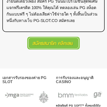
ง่ายนิดเดียวเพียง สมัคร PG วันนี้มีโปรโมชั่นสุดพิเศษ
แจกฟรีเครดิต 100% ให้คุณได้ ทดลองเล่น PG สล็อต
กันแบบฟรี ๆ ไม่ต้องเสียค่าใช้จ่ายใด ๆ ทั้งสิ้นเป็นส่วน
หนึ่งกับทางเว็บ PG-SLOT.CO สมัครเลย
เอกสารรับรองของค่าย PG
การรับรองและอนุญาติ
SLOT
CASINO
ผลิตภัณฑ์ PG SOFT™ ทั้งหมดได้รับ