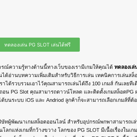
ทดลองเล่น PG SLOT เล่นได้ฟรี
ารณ์ความรู้ทางด้านนี้ทางเว็บของเรามีเกมให้คุณได้
ทดลองเล่
ห้คุณได้อ่านบทความเพิ่มเติมสำหรับวิธีการเล่น เทคนิคการเล่น
ี่เราได้รวบรวมเอาไว้คุณสามารถเล่นได้ถึง 100 เกมส์ กันเลยทีเดี
ฝากถอน PG Slot คุณสามารถดาวน์โหลด และติดตั้งเกมสล็อตPG ฝ
ได้บนระบบ iOS และ Andriod ลูกค้าก็จะสามารถเลือกเกมส์ที่ต
ิษัทผู้พัฒนาเกมสล็อตออนไลน์ สำหรับอุปกรณ์พกพาสามารถเล่น
โลกแห่งเกมที่กว้างขวาง โลกของ PG SLOT มีเนื้อเรื่องในเกมส