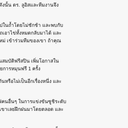
ังนั้น ดร. ลูอิสและทีมงานจึง
ไปในถ้ำโดยไม่ชักช้า และพบกับ
รถเอาไข่ทั้งหมดกลับมาได้ และ
ม่ เข้าร่วมทีมของเขา ถ้าคุณ
ุณสมบัติฟรีสปิน เพิ่มโอกาสใน
ยการหมุนฟรี 1 ครั้ง
รือไม่เป็นอีกเรื่องหนึ่ง และ
ฟคนอื่นๆ ในการแข่งขันซูชิระดับ
งเขา เขาเลยฝึกฝนมาโดยตลอด และ