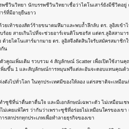
พชีวินวิทยา นักบรรพชีวินวิทยาเชื่อว่าไดโนเสาร์ยังมีชีวิตอยู่ ด
ร์ที่มีอายุยืนยาว
ด้วยเท้าของสัตว์ร้ายขนาดมหึมาและพบถ้ำลึกลับ ดร. ลูอิสเข้า
ับร้อย สายเกินไปที่จะช่วยอาร์เจนติโนซอรัส แต่ดร.ลูอิสสามา
ด้วยไดโนเสาร์มากมาย ดร. ลูอิสจึงตัดสินใจรับสมัครสมาชิกให
ยกัน
ตัวคูณเพิ่มเติม รวบรวม 4 สัญลักษณ์ Scatter เพื่อเปิดใช้งานค
ะเพิ่มขึ้น 1 และสัญลักษณ์การหมุนฟรีแต่ละอันจะตอบแทนคุณด้ว
ังไปทั่วโลก ในทุกประเทศมีของให้ลอง แต่รสชาติจะเหมือนกันห
ำซูชิที่น่าตื่นตาตื่นใจ และมีเอกลักษณ์เฉพาะตัว ไม่เหมือนเช
์ที่ไม่เคยแพ้ใคร ว่ากันว่าเพราะซูชิที่อร่อยไม่เหมือนใครขอ
ิธีการสกปรกทุกประเภทเพื่อทำลายธุรกิจของเขา