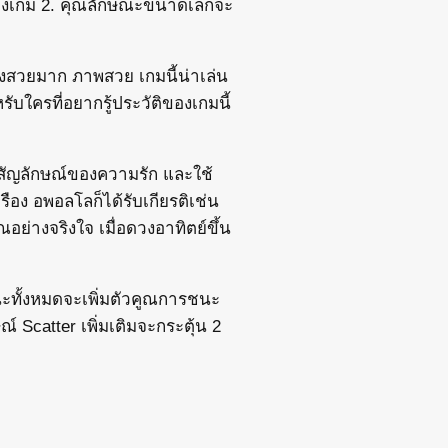
ของเกม 2. คุณลักษณะขนาดเล็กจะ
างสวยมาก ภาพสวย เกมนี้น่าเล่น
บใครที่อยากรู้ประวัติของเกมนี้
นสัญลักษณ์ของความรัก และใช้
อง อพอลโลก็ได้รับเกียรติเช่น
อย่างจริงใจ เมื่อดวงอาทิตย์ขึ้น
นะทั้งหมดจะเพิ่มตัวคูณการชนะ
์ Scatter เพิ่มเติมจะกระตุ้น 2