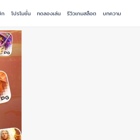
ิก
โปรโมชั่น
ทดลองเล่น
รีวิวเกมสล็อต
บทความ