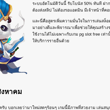
ระบบอัตโนมัติวันนี้ รับโบนัส 50% ทันที ฝ
ต้องส่งสลิป ไม่ต้องรอแอดมิน มีเจ้าหน้าที่
และนี่คือสูตรเพิ่มความมั่นใจในการเล่นสล็อต
มาอย่างดีและพิจารณาเพื่อช่วยให้คุณสร้า
ใช้งานได้ไม่เฉพาะกับเกม pg slot free เท่านั
ให้บริการรายอื่นด้วย
สิงหาคม
รับ บอกเลยว่ามาใหม่สดๆร้อนๆ เกมนี้มีภาพที่สวยงาม เล่นสนุ