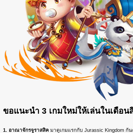
ขอแนะนำ 3 เกมใหม่ให้เล่นในเดือน
1. อาณาจักรจูราสสิค
มาดูเกมแรกกับ Jurassic Kingdom กันค