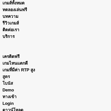
เกมส์ทั้งหมด
ทดลองเล่นฟรี
บทความ
รีวิวเกมส์
ติดต่อเรา
บริการ
เครดิตฟรี
เกมไหนแตกดี
เกมที่มีค่า RTP สูง
สูตร
โบนัส
Demo
ทางเข้า
Login
ดาวน์โหลด