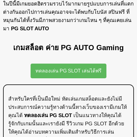
ในปีนี้มีเกมยอดฮิตรวมรวบไว้มากมายรูปแบบการเล่นที่แตก
ต่างกันออกไปการเล่นคุณอาจจะได้พบกับโบนัส สปินฟรี ที่
หมุนกันได้ทั้งวันมีภาพสวยงามกว่าเกมไหน ๆ ที่คุณเคยเล่น
มา
PG SLOT AUTO
เกมสล็อต ค่าย PG AUTO Gaming
ทดลองเล่น PG SLOT เล่นได้ฟรี
สำหรับใครที่เป็นมือใหม่ หัดเล่นเกมสล็อตและยังไม่มี
ประสบการณ์ความรู้ทางด้านนี้ทางเว็บของเรามีเกมให้
คุณได้
ทดลองเล่น PG SLOT
เป็นแนวทางให้คุณได้
รู้จักกับเกมนั้นและเรายังมี รีวิวเกม PG SLOT อีกด้วย
ให้คุณได้อ่านบทความเพิ่มเติมสำหรับวิธีการเล่น