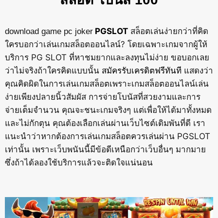
PGSLOT
สล็อตเล่นง่ายกว่าที่คิด
download game pc joker
ใครบอกว่าเล่นเกมสล็อตออนไลน์? โดยเฉพาะเกมจากผู้ให้
บริการ PG SLOT ที่หาชมยากและลงทุนไม่ง่าย ขอบอกเลย
ว่าไม่จริงถ้าใครคิดแบบนั้น
แสดงว่า
สมัครรับเครดิตฟรีทันที
คุณคิดผิดในการเล่นเกมสล็อตเพราะเกมสล็อตออนไลน์เล่น
ง่ายเพียงปลายนิ้วสัมผัส การจ่ายโบนัสที่สวยงามและการ
จ่ายเต็มจำนวน คุณจะชนะเกมจริงๆ แต่เพื่อให้ได้มาทั้งหมด
และไม่กักตุน คุณต้องเลือกเล่นผ่านเว็บไซต์เดิมพันที่ดี เรา
แนะนำว่าหากต้องการเล่นเกมสล็อตควรเล่นผ่าน PGSLOT
เท่านั้น เพราะเว็บพนันนี้มีข้อดีเหนือกว่าเว็บอื่นๆ มากมาย
ซึ่งถ้าได้ลองใช้บริการแล้วจะติดใจแน่นอน