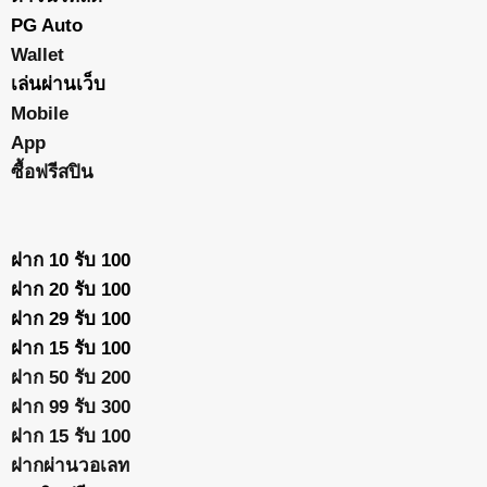
PG Auto
Wallet
เล่นผ่านเว็บ
Mobile
App
ซื้อฟรีสปิน
ฝาก 10 รับ 100
ฝาก 20 รับ 100
ฝาก 29 รับ 100
ฝาก 15 รับ 100
ฝาก 50 รับ 200
ฝาก 99 รับ 300
ฝาก 15 รับ 100
ฝากผ่านวอเลท