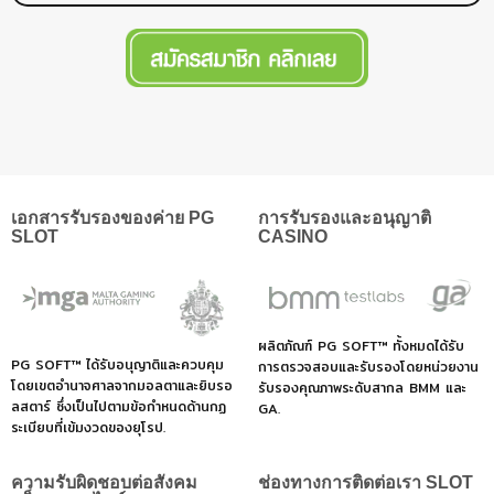
เอกสารรับรองของค่าย PG
การรับรองและอนุญาติ
SLOT
CASINO
ผลิตภัณฑ์ PG SOFT™ ทั้งหมดได้รับ
PG SOFT™ ได้รับอนุญาติและควบคุม
การตรวจสอบและรับรองโดยหน่วยงาน
โดยเขตอำนาจศาลจากมอลตาและยิบรอ
รับรองคุณภาพระดับสากล BMM และ
ลสตาร์ ซึ่งเป็นไปตามข้อกำหนดด้านกฏ
GA.
ระเบียบที่เข้มงวดของยุโรป.
ความรับผิดชอบต่อสังคม
ช่องทางการติดต่อเรา SLOT