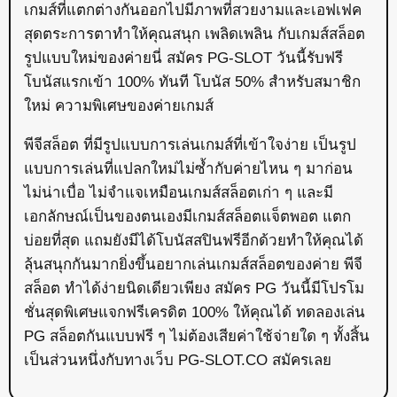
เกมส์ที่แตกต่างกันออกไปมีภาพที่สวยงามและเอฟเฟค
สุดตระการตาทำให้คุณสนุก เพลิดเพลิน กับเกมส์สล็อต
รูปแบบใหม่ของค่ายนี่ สมัคร PG-SLOT วันนี้รับฟรี
โบนัสแรกเข้า 100% ทันที โบนัส 50% สำหรับสมาชิก
ใหม่ ความพิเศษของค่ายเกมส์
พีจีสล็อต ที่มีรูปแบบการเล่นเกมส์ที่เข้าใจง่าย เป็นรูป
แบบการเล่นที่แปลกใหม่ไม่ซ้ำกับค่ายไหน ๆ มาก่อน
ไม่น่าเบื่อ ไม่จำแจเหมือนเกมส์สล็อตเก่า ๆ และมี
เอกลักษณ์เป็นของตนเองมีเกมส์สล็อตแจ็ตพอต แตก
บ่อยที่สุด แถมยังมีได้โบนัสสปินฟรีอีกด้วยทำให้คุณได้
ลุ้นสนุกกันมากยิ่งขึ้นอยากเล่นเกมส์สล็อตของค่าย พีจี
สล็อต ทำได้ง่ายนิดเดียวเพียง สมัคร PG วันนี้มีโปรโม
ชั่นสุดพิเศษแจกฟรีเครดิต 100% ให้คุณได้ ทดลองเล่น
PG สล็อตกันแบบฟรี ๆ ไม่ต้องเสียค่าใช้จ่ายใด ๆ ทั้งสิ้น
เป็นส่วนหนึ่งกับทางเว็บ PG-SLOT.CO สมัครเลย