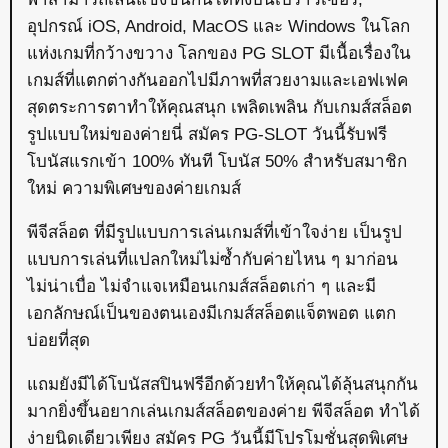
อุปกรณ์ iOS, Android, MacOS และ Windows ในโลก
แห่งเกมที่กว้างขวาง โลกของ PG SLOT มีเนื้อเรื่องใน
เกมส์ที่แตกต่างกันออกไปมีภาพที่สวยงามและเอฟเฟค
สุดตระการตาทำให้คุณสนุก เพลิดเพลิน กับเกมส์สล็อต
รูปแบบใหม่ของค่ายนี่ สมัคร PG-SLOT วันนี้รับฟรี
โบนัสแรกเข้า 100% ทันที โบนัส 50% สำหรับสมาชิก
ใหม่ ความพิเศษของค่ายเกมส์
พีจีสล็อต ที่มีรูปแบบการเล่นเกมส์ที่เข้าใจง่าย เป็นรูป
แบบการเล่นที่แปลกใหม่ไม่ซ้ำกับค่ายไหน ๆ มาก่อน
ไม่น่าเบื่อ ไม่จำแจเหมือนเกมส์สล็อตเก่า ๆ และมี
เอกลักษณ์เป็นของตนเองมีเกมส์สล็อตแจ็ตพอต แตก
บ่อยที่สุด
แถมยังมีได้โบนัสสปินฟรีอีกด้วยทำให้คุณได้ลุ้นสนุกกัน
มากยิ่งขึ้นอยากเล่นเกมส์สล็อตของค่าย พีจีสล็อต ทำได้
ง่ายนิดเดียวเพียง สมัคร PG วันนี้มีโปรโมชั่นสุดพิเศษ