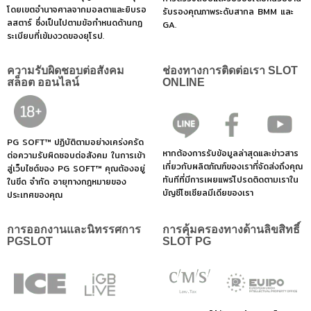
โดยเขตอำนาจศาลจากมอลตาและยิบรอ
รับรองคุณภาพระดับสากล BMM และ
ลสตาร์ ซึ่งเป็นไปตามข้อกำหนดด้านกฏ
GA.
ระเบียบที่เข้มงวดของยุโรป.
ความรับผิดชอบต่อสังคม
ช่องทางการติดต่อเรา SLOT
สล็อต ออนไลน์
ONLINE
PG SOFT™ ปฏิบัติตามอย่างเคร่งครัด
หากต้องการรับข้อมูลล่าสุดและข่าวสาร
ต่อความรับผิดชอบต่อสังคม ในการเข้า
เกี่ยวกับผลิตภัณฑ์ของเราที่จัดส่งถึงคุณ
สู่เว็บไซต์ของ PG SOFT™ คุณต้องอยู่
ทันทีที่มีการเผยแพร่โปรดติดตามเราใน
ในขีด จำกัด อายุทางกฎหมายของ
บัญชีโซเชียลมีเดียของเรา
ประเทศของคุณ
การออกงานและนิทรรศการ
การคุ้มครองทางด้านลิขสิทธิ์
PGSLOT
SLOT PG