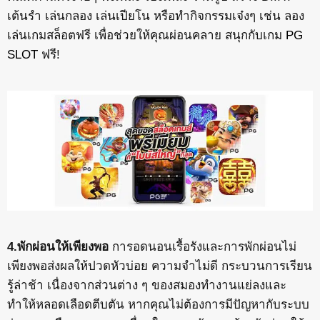
เต้นรำ เล่นกลอง เล่นเปียโน หรือทำกิจกรรมเจ๋งๆ เช่น ลอง
เล่นเกมสล็อตฟรี เพื่อช่วยให้คุณผ่อนคลาย สนุกกับเกม
PG
SLOT
ฟรี!
4.พักผ่อนให้เพียงพอ
การอดนอนเรื้อรังและการพักผ่อนไม่
เพียงพอส่งผลให้ปวดหัวบ่อย ความจำไม่ดี กระบวนการเรียน
รู้ล่าช้า เนื่องจากส่วนต่าง ๆ ของสมองทำงานแย่ลงและ
ทำให้หลอดเลือดตีบตัน หากคุณไม่ต้องการมีปัญหากับระบบ