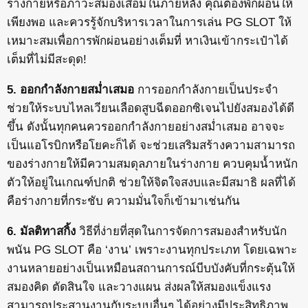
ร่างกายหรือภาวะสมองเสื่อมในภายหลัง คุณต้องพักผ่อนให้
เพียงพอ และควรรู้จักบริหารเวลาในการเล่น PG SLOT ให้
เหมาะสมเพื่อการพักผ่อนอย่างเต็มที่ หาเงินเข้ากระเป๋าได้
เต็มที่ไม่มีสะดุด!
5. ออกกำลังกายสม่ำเสมอ
การออกกำลังกายเป็นประจำ
ช่วยให้ระบบไหลเวียนเลือดสูบฉีดออกซิเจนไปยังสมองได้ดี
ขึ้น ดังนั้นทุกคนควรออกกำลังกายอย่างสม่ำเสมอ อาจจะ
เป็นแอโรบิกหรือโยคะก็ได้ จะช่วยเสริมสร้างความสามารถ
ของร่างกายให้มีความสมดุลภายในร่างกาย ควบคุมน้ำหนัก
ตัวให้อยู่ในเกณฑ์ปกติ ช่วยให้จิตใจสงบและมีสมาธิ ผลที่ได้
คือร่างกายที่กระชับ ความมั่นใจก็เข้ามาเช่นกัน
6. มัลติทาสกิ้ง
วิธีที่ง่ายที่สุดในการจัดการสมองสำหรับนัก
พนัน PG SLOT คือ ‘งาน’ เพราะงานทุกประเภท โดยเฉพาะ
งานหลายอย่างเป็นเหมือนสถานการณ์บีบบังคับที่กระตุ้นให้
สมองคิด ตัดสินใจ และวางแผน ส่งผลให้สมองแข็งแรง
สามารถประสานงานกับระบบอื่นๆ ได้อย่างมีประสิทธิภาพ