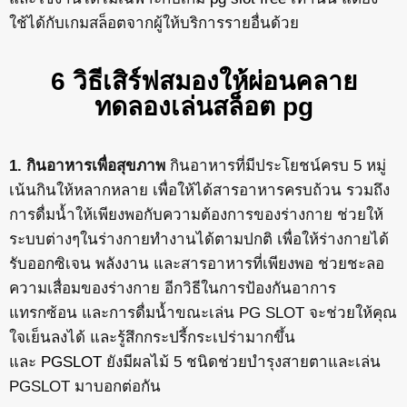
ใช้ได้กับเกมสล็อตจากผู้ให้บริการรายอื่นด้วย
6 วิธีเสิร์ฟสมองให้ผ่อนคลาย
ทดลองเล่นสล็อต pg
1. กินอาหารเพื่อสุขภาพ
กินอาหารที่มีประโยชน์ครบ 5 หมู่
เน้นกินให้หลากหลาย เพื่อให้ได้สารอาหารครบถ้วน รวมถึง
การดื่มน้ำให้เพียงพอกับความต้องการของร่างกาย ช่วยให้
ระบบต่างๆในร่างกายทำงานได้ตามปกติ เพื่อให้ร่างกายได้
รับออกซิเจน พลังงาน และสารอาหารที่เพียงพอ ช่วยชะลอ
ความเสื่อมของร่างกาย อีกวิธีในการป้องกันอาการ
แทรกซ้อน และการดื่มน้ำขณะเล่น PG SLOT จะช่วยให้คุณ
ใจเย็นลงได้ และรู้สึกกระปรี้กระเปร่ามากขึ้น
และ
PGSLOT
ยังมีผลไม้ 5 ชนิดช่วยบำรุงสายตาและเล่น
PGSLOT มาบอกต่อกัน