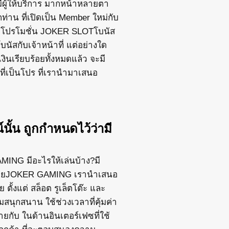
ะมีผู้ให้บริการ มากหน้าหลายตา
ท่าน ที่เปิดเป็น Member ใหม่กับ
โปรโมชั่น JOKER SLOTโบนัส
ัสกับเจ้าหน้าที่ แต่อย่างใด
งินเรียบร้อยทั้งหมดแล้ว จะมี
สที่เป็นโปร ที่เรานำมาเสนอ
ั้น ถูกกำหนดไว้ว่ามี
MING มีอะไรให้เล่นบ้าง?มี
ากมายJOKER GAMING เรานำเสนอ
ย ตั้งแต่ สล็อต รูเล็ตโต๊ะ และ
สนุกสนาน ใช้ช่วงเวลาที่คุ้มค่า
้ายกับ ในด้านอินเตอร์เฟซที่ใช้