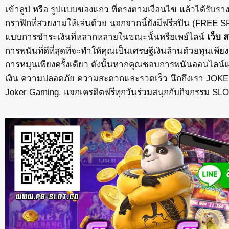
เข้าลูป หรือ รูปแบบของแถว ที่ตรงตามเงื่อนไข แล้วได้รับรางวั
กราฟิกที่สวยงามให้เล่นด้วย นอกจากนี้ยังมีฟรีสปิน (FREE SPI
แบบการชำระเงินที่หลากหลายในขณะนั้นหรือเพย์ไลน์
เว็บ 
การพนันที่ดีที่สุดที่จะทำให้คุณเป็นเศรษฐีเงินล้านด้วยทุนเพ
การหมุนเพียงครั้งเดียว ดังนั้นหากคุณชอบการพนันออนไลน
เงิน ความปลอดภัย ความสะดวกและรวดเร็ว นึกถึงเรา JOKER
Joker Gaming. แจกเครดิตฟรีทุกวันร่วมสนุกกับกิจกรรม SL