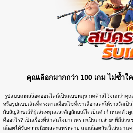
คุณเลือกมากกว่า 100 เกม ไม่ซ้ำใ
รูปแบบเกมสล็อตออนไลน์เป็นแบบหมุน กดค้างไว้จนกว่าคุณจะ
หรือรูปแบบเส้นที่ตรงตามเงื่อนไขที่เราเลือกและให้รางวัลเป็นโ
กับสัญลักษณ์ที่ผู้เล่นหมุนและสัญลักษณ์ใดเป็นตัวกำหนดตัวค
คืออะไร? เป็นเรื่องที่น่าสนใจมากเพราะเป็นเกมง่ายๆที่มีส่วน
สล็อตได้รับความนิยมและแพร่หลาย เกมสล็อตวันนี้เล่นผ่านค