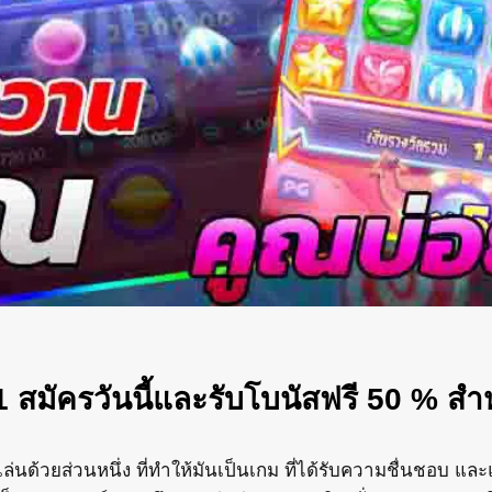
1 สมัครวันนี้และรับโบนัสฟรี 50 % สำ
่นด้วยส่วนหนึ่ง ที่ทำให้มันเป็นเกม ที่ได้รับความชื่นชอบ แ