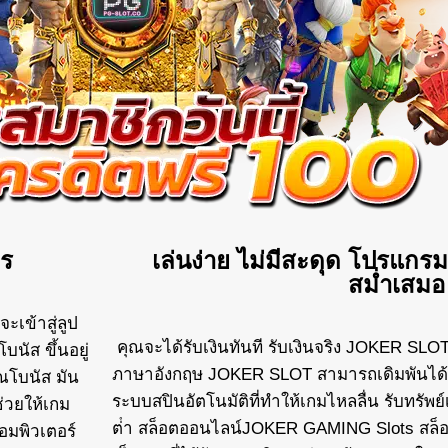
คร
เล่นง่าย ไม่มีสะดุด โปรแกรม
สม่ำเสมอ
เข้าสู่ลูป
คุณจะได้รับเงินทันที รับเงินจริง JOKER S
บนัส ขึ้นอยู่
ภาษาอังกฤษ JOKER SLOT สามารถเดิมพันได้ทุ
ูณโบนัส มัน
ระบบสปินอัตโนมัติที่ทำให้เกมไหลลื่น รับทรัพย์
ช่วยให้เกม
ต่ํา
สล็อตออนไลน์
JOKER GAMING Slots สล็อตอ
อมพิวเตอร์