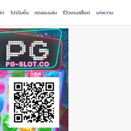
ิก
โปรโมชั่น
ทดลองเล่น
รีวิวเกมสล็อต
บทความ