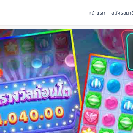
หน้าแรก
สมัครสมาช