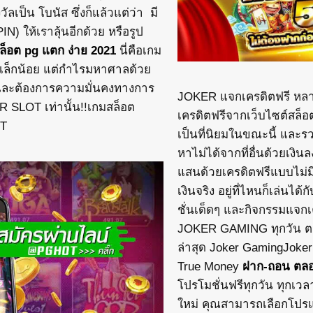
ลเป็น โบนัส ซึ่งก็แล้วแต่ว่า มี
N) ให้เราลุ้นอีกด้วย หรือรูป
สล็อต pg แตก ง่าย 2021
นี่คือเกม
ียงเล็กน้อย แต่กำไรมหาศาลด้วย
์และต้องการความมั่นคงทางการ
JOKER แจกเครดิตฟรี หลาก
 SLOT เท่านั้น!!เกมสล็อต
เครดิตฟรีจากเว็บไซต์สล็
OT
เป็นที่นิยมในขณะนี้ และรวม
หาไม่ได้จากที่อื่นด้วยเงิน
แสนด้วยเครดิตฟรีแบบไม่มี
เงินจริง อยู่ที่ไหนก็เล่นไ
ชั่นเด็ดๆ และกิจกรรมแจกเ
JOKER GAMING ทุกวัน ตล
ล่าสุด Joker GamingJoker
True Money
ฝาก-ถอน ตลอ
โปรโมชั่นฟรีทุกวัน ทุกเวลา
ใหม่ คุณสามารถเลือกโปรแ