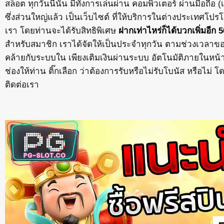
สล็อต ทุกวันนี้นั้น มีทั้งการเล่นผ่าน คอมพิวเตอร์ ผ่านมือ
ซึ่งส่วนใหญ่แล้ว เป็นเว็บไซต์ ที่ให้บริการในต่างประเทศโปรโ
เรา โดยท่านจะได้รับสิทธิพิเศษ
ฝากเท่าไหร่ก็ได้บวกเพิ่มอีก 
สำหรับสมาชิก เราได้จัดให้เป็นประจำทุกวัน ตามช่วงเวลาของ
คล้ายกับระบบใน เพียงเติมเงินผ่านระบบ อัตโนมัติภายในหน้าเว
ช่องให้ท่าน ติ๊กเลือก ว่าต้องการรับหรือไม่รับโบนัส หรือไม
ติดต่อเรา