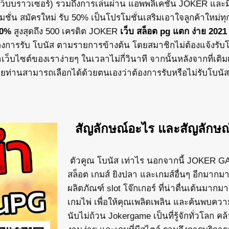
ถือ (เว็บบราวเซอร์) รวมถึงการเล่นผ่าน แอพพลิเคชั่น JOKER แล
มชั่น สมัครใหม่ รับ 50% เป็นโปรโมชั่นเสริมเอาใจลูกค้าใหม่ทุก
50%
สูงสุดถึง 500 เครดิต JOKER
เว็บ สล็อต pg แตก ง่าย 2021
การรับ โบนัส ตามรายการข้างต้น โดยสมาชิกไม่ต้องแจ้งรับโบน
็บไซต์ของเราง่ายๆ ในเวลาไม่กี่วินาที จากนั้นหลังจากที่เติมเ
่ โดยท่านสามารถเลือกได้ด้วยตนเองว่าต้องการรับหรือไม่รับโบนั
สัญลักษณ์อะไร และสัญลักษณ์น
ตัวคูณ โบนัส เท่าไร นอกจากนี้ JOKER GA
สล็อต เกมส์ ยิงปลา และเกมส์อื่นๆ อีกม
ผลิตภัณฑ์ slot โจ๊กเกอร์ ที่น่าตื่นเต้นมากมา
เกมไพ่ เพื่อให้คุณเพลิดเพลิน และค้นพบความ
นับไม่ถ้วน Jokergame เป็นที่รู้จักทั่วโลก คล