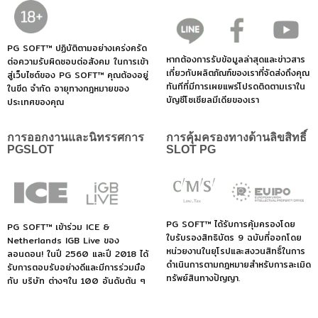
PG SOFT™ ปฏิบัติตามอย่างเคร่งครัด
หากต้องการรับข้อมูลล่าสุดและข่าวสาร
ต่อความรับผิดชอบต่อสังคม ในการเข้า
เกี่ยวกับผลิตภัณฑ์ของเราที่จัดส่งถึงคุณ
สู่เว็บไซต์ของ PG SOFT™ คุณต้องอยู่
ทันทีที่มีการเผยแพร่โปรดติดตามเราใน
ในขีด จำกัด อายุทางกฎหมายของ
บัญชีโซเชียลมีเดียของเรา
ประเทศของคุณ
การออกงานและนิทรรศการ
การคุ้มครองทางด้านลิขสิทธิ์
PGSLOT
SLOT PG
PG SOFT™ ได้รับการคุ้มครองโดย
PG SOFT™ เข้าร่วม ICE &
ใบรับรองสิทธิบัตร 9 ฉบับที่ออกโดย
Netherlands IGB Live ของ
หน่วยงานในยุโรปและสงวนสิทธิ์ในการ
ลอนดอน! ในปี 2560 และปี 2018 ได้
ดำเนินการตามกฎหมายสำหรับการละเมิด
รับการตอบรับอย่างดีและมีการร่วมมือ
ทรัพย์สินทางปัญญา.
กับ บริษัท ต่างๆใน 100 อันดับต้น ๆ