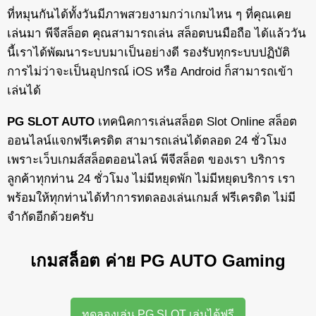
ที่หมุนกันได้ทั้งวันมีภาพสวยงามกว่าเกมไหน ๆ ที่คุณเคย
เล่นมา พีจีสล็อต คุณสามารถเล่น สล็อตบนมือถือ ได้แล้ววัน
นี้เราได้พัฒนาระบบมาเป็นอย่างดี รองรับทุกระบบปฏิบัติ
การไม่ว่าจะเป็นอุปกรณ์ iOS หรือ Android ก็สามารถเข้า
เล่นได้
PG SLOT AUTO
เทคนิคการเล่นสล็อต Slot Online สล็อต
ออนไลน์แจกฟรีเครดิต สามารถเล่นได้ตลอด 24 ชั่วโมง
เพราะเว็บเกมส์สล็อตออนไลน์ พีจีสล็อต ของเรา บริการ
ลูกค้าทุกท่าน 24 ชั่วโมง ไม่มีหยุดพัก ไม่มีหยุดบริการ เรา
พร้อมให้ทุกท่านได้ทำการทดลองเล่นเกมส์ ฟรีเครดิต ไม่มี
จำกัดอีกด้วยครับ
เกมสล็อต ค่าย PG AUTO Gaming
ทดลองเล่น PG SLOT เล่นได้ฟรี