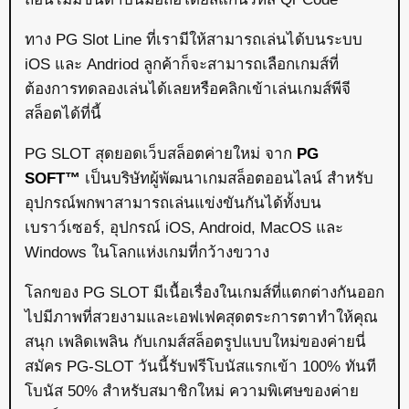
ทาง PG Slot Line ที่เรามีให้สามารถเล่นได้บนระบบ
iOS และ Andriod ลูกค้าก็จะสามารถเลือกเกมส์ที่
ต้องการทดลองเล่นได้เลยหรือคลิกเข้าเล่นเกมส์พีจี
สล็อตได้ที่นี้
PG SLOT สุดยอดเว็บสล็อตค่ายใหม่ จาก
PG
SOFT™
เป็นบริษัทผู้พัฒนาเกมสล็อตออนไลน์ สำหรับ
อุปกรณ์พกพาสามารถเล่นแข่งขันกันได้ทั้งบน
เบราว์เซอร์, อุปกรณ์ iOS, Android, MacOS และ
Windows ในโลกแห่งเกมที่กว้างขวาง
โลกของ PG SLOT มีเนื้อเรื่องในเกมส์ที่แตกต่างกันออก
ไปมีภาพที่สวยงามและเอฟเฟคสุดตระการตาทำให้คุณ
สนุก เพลิดเพลิน กับเกมส์สล็อตรูปแบบใหม่ของค่ายนี่
สมัคร PG-SLOT วันนี้รับฟรีโบนัสแรกเข้า 100% ทันที
โบนัส 50% สำหรับสมาชิกใหม่ ความพิเศษของค่าย