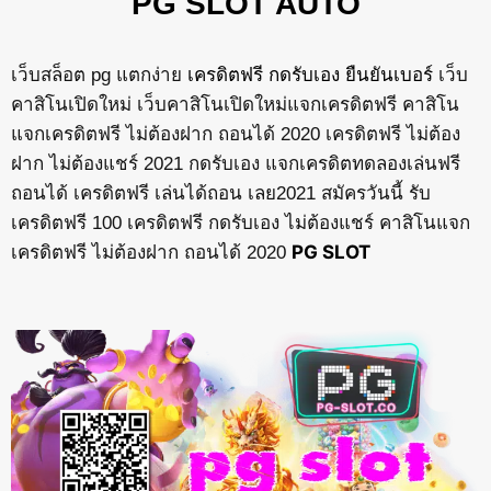
PG SLOT AUTO
เว็บสล็อต pg แตกง่าย
เครดิตฟรี กดรับเอง ยืนยันเบอร์
เว็บ
คาสิโนเปิดใหม่ เว็บคาสิโนเปิดใหม่แจกเครดิตฟรี คาสิโน
แจกเครดิตฟรี ไม่ต้องฝาก ถอนได้ 2020 เครดิตฟรี ไม่ต้อง
ฝาก ไม่ต้องแชร์ 2021 กดรับเอง แจกเครดิตทดลองเล่นฟรี
ถอนได้ เครดิตฟรี เล่นได้ถอน เลย2021 สมัครวันนี้ รับ
เครดิตฟรี 100 เครดิตฟรี กดรับเอง ไม่ต้องแชร์ คาสิโนแจก
PG SLOT
เครดิตฟรี ไม่ต้องฝาก ถอนได้ 2020