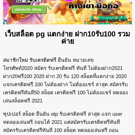
เว็บสล็อต pg แตกง่าย ฝาก10รับ100 รวม
ค่าย
สมาชิกใหม่ รับเครดิตฟรี
ยืนยัน หมายเลข
โทรศัพท์2020
สมัคร รับเครดิตฟรี ทันที ไม่ต้องฝาก2021
ฝาก20ฟรี100 2020 ฝาก 20 รับ 120 สล็อตที่แตกง่าย 2020
แจกเครดิตฟรี 100 ไม่ต้องฝาก ไม่ต้องแชร์ ล่าสุด สมัครรับ
เครดิตฟรีทันที50 สล็อต เครดิตฟรี 100 ไม่ต้องแชร์ ทดลอง
เล่นสล็อตฟรี 2021
ซุปเปอร์ สล็อต ยืนยัน otp รับเครดิตฟรี ล่าสุด
แจก user
ทดลองเล่นฟรี ถอนได้ 2021 แค่สมัครรับเครดิตฟรีทันที
สมัครรับเครดิตฟรีทันที 100 สล็อต ทดลองเล่นฟรี ถอน