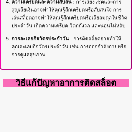
ความเครียดและความสับสน
: การเสี่ยงโชคและการ
สูญเสียเงินอาจทำให้คุณรู้สึกเครียดหรือสับสนใจ
การ
เล่นสล็อตอาจทำให้คุณรู้สึกเครียดหรือเสียสมดุลในชีวิต
ประจำวัน
เกิดความเครียด วิตกกังวล และนอนไม่หลับ
การละเลยกิจวัตรประจำวัน
: การติดสล็อตอาจทำให้
คุณละเลยกิจวัตรประจำวัน เช่น การออกกำลังกายหรือ
การดูแลสุขภาพ
วิธีแก้ปัญหาอาการติดสล็อต