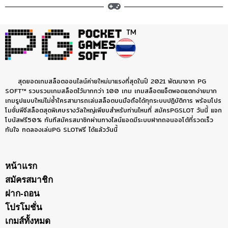
สุดยอดเกมสล็อตออนไลน์ค่ายใหม่มาแรงที่สุดในปี 2021 พัฒนาจาก PG
SOFT™ รวบรวมเกมสล็อตไว้มากกว่า 100 เกม เกมสล็อตแจ็ตพอตแตกง่ายมาก
เกมรูปแบบใหม่ไม่ซ้ำใครสามารถเล่นสล็อตบนมือถือได้ทุกระบบปฏิบัติการ พร้อมโปร
โมชั่นพีจีสล็อตสุดพิเศษรางวัลใหญ่เพียบสำหรับท่านไหนที่ สมัครPGSLOT วันนี้ แจก
โบนัสฟรี50% ทันทีสมัครสมาชิกผ่านทางไลน์แอดมีระบบฝากถอนออโต้ที่รวดเร็ว
ทันใจ ทดลองเล่นPG SLOTฟรี ได้แล้ววันนี้
หน้าแรก
สมัครสมาชิก
ฝาก-ถอน
โปรโมชั่น
เกมส์ทั้งหมด