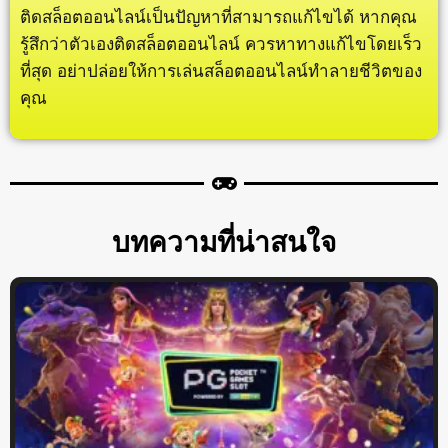
ติดสล็อตออนไลน์เป็นปัญหาที่สามารถแก้ไขได้ หากคุณ
รู้สึกว่าตัวเองติดสล็อตออนไลน์ ควรหาทางแก้ไขโดยเร็ว
ที่สุด อย่าปล่อยให้การเล่นสล็อตออนไลน์ทำลายชีวิตของ
คุณ
บทความที่น่าสนใจ