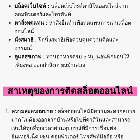
บล็อคเว็บไซต์ :
บล็อคเว็บไซต์คาสิโนออนไลน์จาก
คอมพิวเตอร์และโทรศัพท์
หาสิ่งทดแทน :
หาสิ่งอื่นทำเพื่อทดแทนการเล่นสล็อต
ออนไลน์
นั่งสมาธิ :
ฝึกนั่งสมาธิเพื่อควบคุมความคิดและ
อารมณ์
ดูแลสุขภาพ :
ทานอาหารครบ 5 หมู่ นอนพักผ่อนให้
เพียงพอ ออกกำลังกายสม่ำเสมอ
สาเหตุของการติดสล็อตออนไลน์
ความสะดวกสบาย :
สล็อตออนไลน์มีความสะดวกสบาย
มาก ไม่ต้องออกจากบ้านหรือไปที่คาสิโนและสามารถ
เล่นได้ทุกที่ทุกเวลาผ่านอุปกรณ์ที่มีการเชื่อมต่อ
อินเทอร์เน็ต เช่น คอมพิวเตอร์ โทรศัพท์มือถือ หรือ