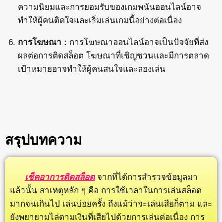
ความนิยมและการยอมรับของเกมพนันออนไลน์อาจ
ทำให้ผู้คนติดใจและเริ่มเล่นเกมนี้อย่างต่อเนื่อง
การโฆษณา :
การโฆษณาออนไลน์อาจเป็นปัจจัยที่ส่ง
ผลต่อการติดสล็อต โฆษณาที่เชิญชวนและมีการตลาด
เป้าหมายอาจทำให้ผู้คนสนใจและลองเล่น
สรุปบทความ
เช็คอาการติดสล็อต
จากที่ได้การสำรวจข้อมูลมา
แล้วนั้น สาเหตุหลัก ๆ คือ การใช้เวลาในการเล่นสล็อต
มากจนเกินไป เล่นบ่อยครั้ง ถึงแม้ว่าจะเล่นเสียก็ตาม และ
ยังพยายามไล่ตามเงินที่เสียไปด้วยการเล่นต่อเนื่อง
การ