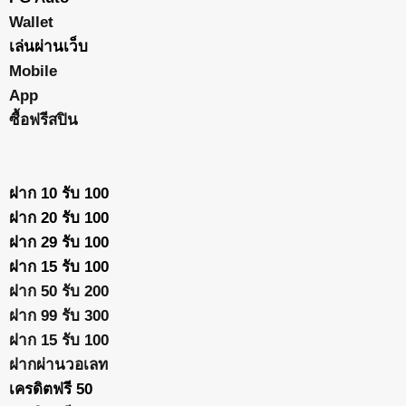
Wallet
เล่นผ่านเว็บ
Mobile
App
ซื้อฟรีสปิน
ฝาก 10 รับ 100
ฝาก 20 รับ 100
ฝาก 29 รับ 100
ฝาก 15 รับ 100
ฝาก 50 รับ 200
ฝาก 99 รับ 300
ฝาก 15 รับ 100
ฝากผ่านวอเลท
เครดิตฟรี 50