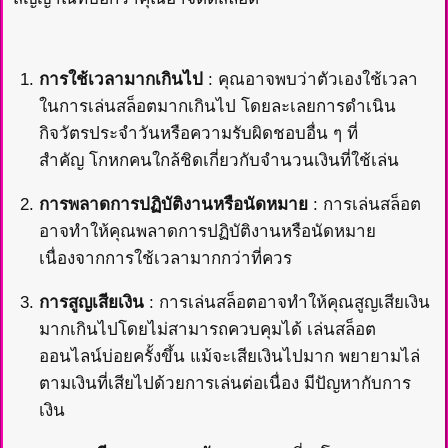
การใช้เวลามากเกินไป
: คุณอาจพบว่าตัวเองใช้เวลา
ในการเล่นสล็อตมากเกินไป โดยละเลยการดำเนิน
กิจวัตรประจำวันหรือความรับผิดชอบอื่น ๆ ที่
สำคัญ
โกหกคนใกล้ชิดเกี่ยวกับจำนวนเงินที่ใช้เล่น
การพลาดการปฏิบัติงานหรือนัดหมาย
: การเล่นสล็อต
อาจทำให้คุณพลาดการปฏิบัติงานหรือนัดหมาย
เนื่องจากการใช้เวลามากกว่าที่ควร
การสูญเสียเงิน
: การเล่นสล็อตอาจทำให้คุณสูญเสียเงิน
มากเกินไปโดยไม่สามารถควบคุมได้
เล่นสล็อต
ออนไลน์บ่อยครั้งขึ้น
แม้จะเสียเงินไปมาก พยายามไล่
ตามเงินที่เสียไปด้วยการเล่นต่อเนื่อง
มีปัญหากับการ
เงิน