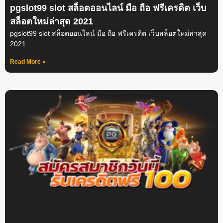
pgslot99 slot สล็อตออนไลน์ มือ ถือ ฟรีเครดิต เว็บ
สล็อตใหม่ล่าสุด 2021
pgslot99 slot สล็อตออนไลน์ มือ ถือ ฟรีเครดิต เว็บสล็อตใหม่ล่าสุด
2021
Read More »