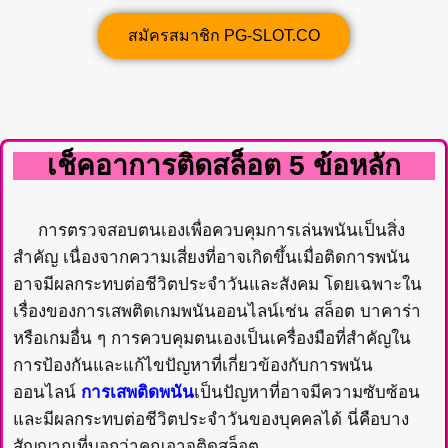
สมัครสมาชิก PG-SLOT.CO
เช็คอาการติดสล็อต 5 ข้อหลัก
การตรวจสอบตนเองเพื่อควบคุมการเล่นพนันเป็นสิ่ง
สำคัญ เนื่องจากความเสี่ยงที่อาจเกิดขึ้นเมื่อติดการพนัน
อาจมีผลกระทบต่อชีวิตประจำวันและสังคม โดยเฉพาะใน
เรื่องของการเสพติดเกมพนันออนไลน์เช่น สล็อต บาคาร่า
หรือเกมอื่น ๆ การควบคุมตนเองเป็นเครื่องมือที่สำคัญใน
การป้องกันและแก้ไขปัญหาที่เกี่ยวข้องกับการพนัน
ออนไลน์
การเสพติดพนัน
เป็นปัญหาที่อาจมีความซับซ้อน
และมีผลกระทบต่อชีวิตประจำวันของบุคคลได้ นี่คือบาง
สัญญาณที่บอกว่าคุณอาจติดสล็อต