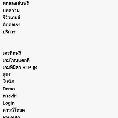
ทดลองเล่นฟรี
บทความ
รีวิวเกมส์
ติดต่อเรา
บริการ
เครดิตฟรี
เกมไหนแตกดี
เกมที่มีค่า RTP สูง
สูตร
โบนัส
Demo
ทางเข้า
Login
ดาวน์โหลด
PG Auto