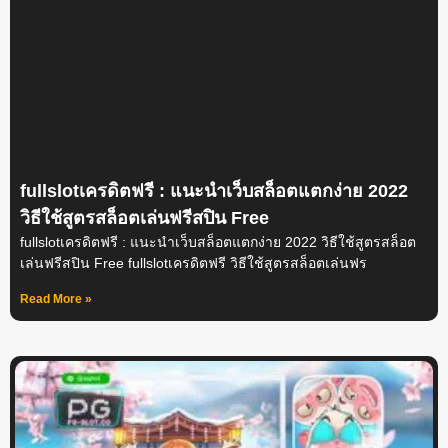
fullslotเครดิตฟรี : แนะนำเว็บสล็อตแตกง่าย 2022
วิธีใช้สูตรสล็อตเล่นฟรีสปิน Free
fullslotเครดิตฟรี : แนะนำเว็บสล็อตแตกง่าย 2022 วิธีใช้สูตรสล็อต
เล่นฟรีสปิน Free fullslotเครดิตฟรี วิธีใช้สูตรสล็อตเล่นฟร
Read More »