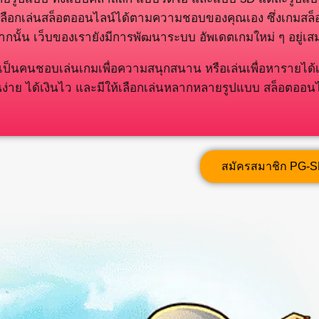
ถเลือกเล่นสล็อตออนไลน์ได้ตามความชอบของคุณเอง ซึ่งเกมสล็อ
ากนั้น เว็บของเรายังมีการพัฒนาระบบ อัพเดตเกมใหม่ ๆ อยู่เส
ะเป็นคนชอบเล่นเกมเพื่อความสนุกสนาน หรือเล่นเพื่อหารายได
ง่าย ได้เงินไว และมีให้เลือกเล่นหลากหลายรูปแบบ สล็อตออนไ
สมัครสมาชิก PG-