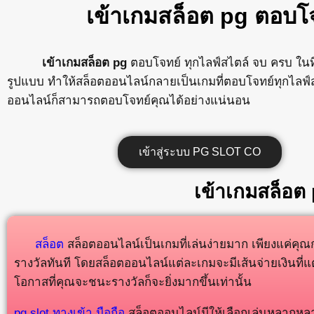
เข้าเกมสล็อต pg ตอบโจ
เข้าเกมสล็อต pg
ตอบโจทย์ ทุกไลฟ์สไตล์ จบ ครบ ในที
รูปแบบ ทำให้สล็อตออนไลน์กลายเป็นเกมที่ตอบโจทย์ทุกไลฟ์ส
ออนไลน์ก็สามารถตอบโจทย์คุณได้อย่างแน่นอน
เข้าสู่ระบบ PG SLOT CO
เข้าเกมสล็อต 
สล็อต
สล็อตออนไลน์เป็นเกมที่เล่นง่ายมาก เพียงแค่คุณก
รางวัลทันที โดยสล็อตออนไลน์แต่ละเกมจะมีเส้นจ่ายเงินที่แตก
โอกาสที่คุณจะชนะรางวัลก็จะยิ่งมากขึ้นเท่านั้น
pg slot ทางเข้า มือถือ
สล็อตออนไลน์มีให้เลือกเล่นหลากห