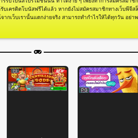
การรับโบนัสโปรโมชั่นนั้น ทำได้ง่าย ๆ เพียงทำการสมัครสมาชิก
ด้รับเครดิตโบนัสฟรีได้แล้ว
หากยังไม่สมัครสมาชิกทางเว็บพีจีส
ลน์จากเว็บเรานั้นแตกง่ายจริง สามารถทำกำไรให้ได้ทุกวัน อย่า