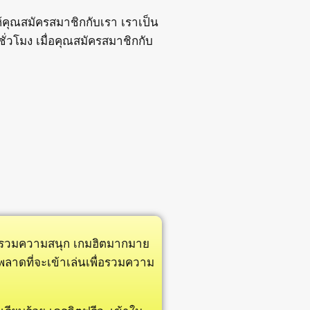
้คุณสมัครสมาชิกกับเรา เราเป็น
่วโมง เมื่อคุณสมัครสมาชิกกับ
แหล่งรวมความสนุก เกมฮิตมากมาย
่าพลาดที่จะเข้าเล่นเพื่อรวมความ