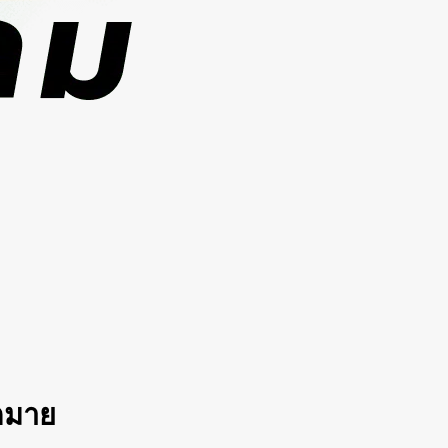
ากมาย