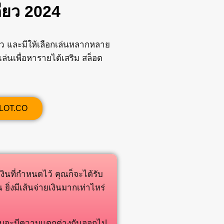
ดียว 2024
นไว และมีให้เลือกเล่นหลากหลาย
่นเพื่อหารายได้เสริม สล็อต
SLOT.CO
งินที่กำหนดไว้ คุณก็จะได้รับ
ยิ่งมีเส้นจ่ายเงินมากเท่าไหร่
แบบจะมีความแตกต่างกันออกไป