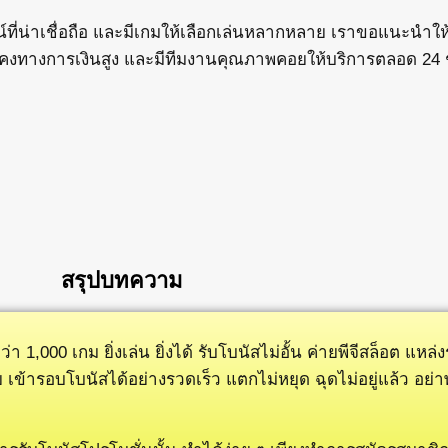
ี่น่าเชื่อถือ และมีเกมให้เลือกเล่นหลากหลาย เราขอแนะนำให
นคงทางการเงินสูง และมีทีมงานคุณภาพคอยให้บริการตลอด 24 ชั
สรุปบทความ​
 1,000 เกม ยิ่งเล่น ยิ่งได้ รับโบนัสไม่อั้น ค่ายพีจีสล็อต 
่าย เข้ารอบโบนัสได้อย่างรวดเร็ว แตกไม่หยุด ฉุดไม่อยู่แล้ว อย