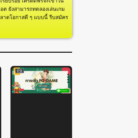
เรียบร้อย เครดิตฟรีจะเข้าใน
ล็อต ยังสามารถทดลองเล่นเกม
พลาดโอกาสดี ๆ แบบนี้ รีบสมัคร