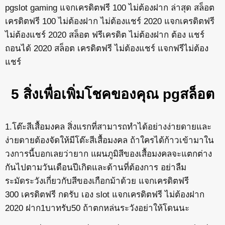
pgslot gaming แจกเครดิตฟรี 100 ไม่ต้องฝาก ล่าสุด
สล็อต
เครดิตฟรี 100 ไม่ต้องฝาก ไม่ต้องแชร์ 2020
แจกเครดิตฟรี
ไม่ต้องแชร์ 2020
สล็อต ฟรีเครดิต ไม่ต้องฝาก ต้อง แชร์
ถอนได้ 2020
สล็อต เครดิตฟรี ไม่ต้องแชร์
แจกฟรีไม่ต้อง
แชร์
5 สิ่งเพื่อเพิ่มโชคของคุณ pgสล็อต
1.โต๊ะสีเสื้อมงคล
สิ่งแรกที่สามารถทำได้อย่างง่ายดายและ
ง่ายดายต้องจัดให้มีโต๊ะสีเสื้อมงคล ถ้าใครได้ก้าวเข้ามาใน
วงการนี้บอกเลยว่ายาก แผนภูมิสีของเสื้อมงคลจะแตกต่าง
กันไปตามวันเดือนปีเกิดและด้านที่ต้องการ อย่าลืม
ระมัดระวังเกี่ยวกับสีของเกือกม้าด้วย
แจกเครดิตฟรี
300
เครดิตฟรี กดรับ เอง
slot แจกเครดิตฟรี ไม่ต้องฝาก
2020
ฝาก1บาทรับ50
ถ้าตกหล่นระวังอย่าให้โดนนะ