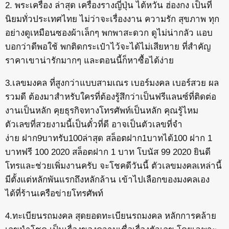
2. พระเครื่อง
ล่าสุด เครื่องรางญี่ปุ่น ไต้หวัน ฮ่องกง เป็นที่
นิยมทั่วประเทศไทย ไม่ว่าจะเรื่องงาน ความรัก สุขภาพ ทุก
อย่างดูเหมือนซองผ้าเล็กๆ พกพาสะดวก ดูไม่น่ากลัว แอบ
บอกว่าดีพอใช้ พกติดกระเป๋าไว้จะได้ไม่เสียหาย ที่สำคัญ
ราคาเขาน่ารักมากๆ และตอนนี้ก็หาซื้อได้ง่าย
3.เลขมงคล
ที่สูงกว่าแบบสามเณร เบอร์มงคล เบอร์สวย ผล
รวมดี ต้องมาสำหรับใครที่ต้องรู้สึกว่าเป็นฟรีแลนซ์ที่ติดต่อ
งานเป็นหลัก คุยธุรกิจทางโทรศัพท์เป็นหลัก คุณรู้ไหม
ตัวเลขที่สวยงามนี้เป็นตั๋วที่ดี อาจเป็นตัวเลขที่จำ
ง่าย
ฝาก9บาทรับ100ล่าสุด
สล็อตฝาก1บาทได้100
ฝาก 1
บาทฟรี 100 2020
สล็อตฝาก 1 บาท โบนัส 99 2020
ยินดี
โทรและช่วยเพิ่มงานครับ จะโชคดีวันนี้ ตัวเลขมงคลเหล่านี้
มีตั้งแต่หลักพันแรกถึงหลักล้าน เข้าไปเลือกของมงคลเอง
ได้ที่ร้านเครือข่ายโทรศัพท์
4.ทะเบียนรถมงคล
สุดยอดทะเบียนรถมงคล หลักการคล้าย