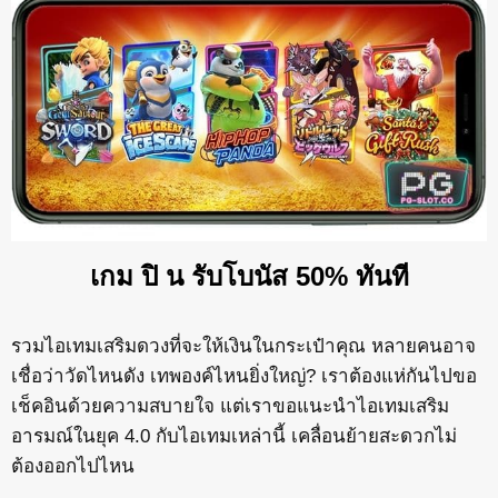
เกม ปิ น รับโบนัส 50% ทันที
รวมไอเทมเสริมดวงที่จะให้เงินในกระเป๋าคุณ หลายคนอาจ
เชื่อว่าวัดไหนดัง เทพองค์ไหนยิ่งใหญ่? เราต้องแห่กันไปขอ
เช็คอินด้วยความสบายใจ แต่เราขอแนะนำไอเทมเสริม
อารมณ์ในยุค 4.0 กับไอเทมเหล่านี้ เคลื่อนย้ายสะดวกไม่
ต้องออกไปไหน