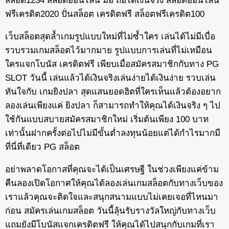
สล็อต1234 สล็อตออนไลน์ มือ ถือได้เงินจริง สล็อตออนไลน์
ฟรีเครดิต2020 ปั่นสล็อต เครดิตฟรี สล็อตฟรีเครดิต100
เว็บสล็อตสุดล้ำเกมรูปแบบใหม่ที่ไม่ซ้ำใคร เล่นได้ไม่มีเบื่อ
รวบรวมเกมสล็อตไว้มากมาย รูปแบบการเล่นที่ไม่เหมือน
ใครแจกโบนัส เครดิตฟรี เพียบเมื่อสมัครสมาชิกกับทาง PG
SLOT วันนี้ เล่นแล้วได้เงินจริงเล่นง่ายได้เงินง่าย รวบเล่น
ทันใจกับ เกมยิงปลา สุดแสนยอดฮิตที่ใครเห็นแล้วต้องอยาก
ลองเล่นเพียงแค่ ยิงปลา ก็สามารถทำให้คุณได้เงินจริง ๆ ไป
ใช้กันแบบสบายสมัครสมาชิกใหม่ เริ่มต้นเพียง 100 บาท
เท่านั้นฝากครั้งต่อไปไม่มีขั้นต่ำลงทุนน้อยแต่ได้กำไรมากมี
ที่นี่ที่เดียว PG สล็อต
อย่าพลาดโอกาสที่คุณจะได้เป็นเศรษฐี ในช่วงเพียงแค่ข้าม
คืนลองเปิดโอกาศให้คุณได้ลองเล่นเกมสล็อตกับทางเว็บของ
เราแล้วคุณจะติดใจและสนุกสนามแบบไม่เคยเจอที่ไหนมา
ก่อน สมัครเล่นเกมสล็อต วันนี้ลุ้นรับรางวัลใหญ่กับทางเว็บ
แถมยังมีโบนัสแจกเครดิตฟรี ให้คุณได้ไปสนุกกับเกมที่เรา