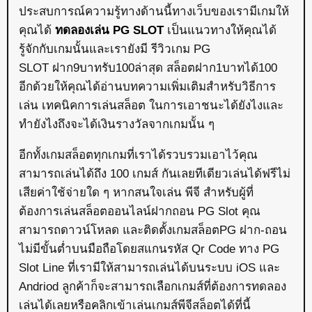
ประสบการณ์ความรู้ทางด้านนี้ทางเว็บของเรามีเกมให้
คุณได้
ทดลองเล่น PG SLOT
เป็นแนวทางให้คุณได้
รู้จักกับเกมนั้นและเรายังมี รีวิวเกม PG
SLOT ฝาก9บาทรับ100ล่าสุด
สล็อตฝาก1บาทได้100
อีกด้วยให้คุณได้อ่านบทความเพิ่มเติมสำหรับวิธีการ
เล่น เทคนิคการเล่นสล็อต ในการเอาชนะได้ยังไงและ
ทำยังไงถึงจะได้เงินรางวัลจากเกมนั้น ๆ
อีกทั้งเกมสล็อตทุกเกมที่เราได้รวบรวมเอาไว้คุณ
สามารถเล่นได้ถึง 100 เกมส์ กันเลยทีเดียวเล่นได้ฟรีไม่
เสียค่าใช้จ่ายใด ๆ หากสนใจเล่น พีจี สำหรับผู้ที่
ต้องการเล่นสล็อตออนไลน์ฝากถอน PG Slot คุณ
สามารถดาวน์โหลด และติดตั้งเกมสล็อตPG ฝาก-ถอน
ไม่มีขั้นต่ำบนมือถือโดยสแกนรหัส Qr Code ทาง PG
Slot Line ที่เรามีให้สามารถเล่นได้บนระบบ iOS และ
Andriod ลูกค้าก็จะสามารถเลือกเกมส์ที่ต้องการทดลอง
เล่นได้เลยหรือคลิกเข้าเล่นเกมส์พีจีสล็อตได้ที่นี้