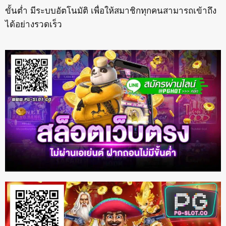
ขั้นต่ำ มีระบบอัตโนมัติ เพื่อให้สมาชิกทุกคนสามารถเข้าถึง
ได้อย่างรวดเร็ว