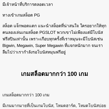
มีเจ้าหน้าที่บริการตลอดเวลา
ทางเข้าเกมสล็อต PG
สล็อต แจ็กพอตแตก แนะนำสล็อตที่น่าสนใจ ใครอยากให้ทุก
คนลองเล่นเกมสล็อต PGSLOT พวกเขาไม่เพียงแต่มีโบนัส
ฟรีสปินเท่านั้น เพราะเกือบทุกครั้งที่เราหมุนจะมีโบนัสเช่น
Bigwin, Megawin, Super Megawin ที่แจกหนักมาก จนเรา
ลืมไปว่าเรากำลังรอโบนัสหมุนฟรีอยู่
เกมสล็อตมากกว่า 100 เกม
เกมสล็อตมากกว่า 100 เกม
มีเกมมากมายที่เป็นเกมโบนัส, โหมดฮาร์ด, โหมดโบนัสบ่อย