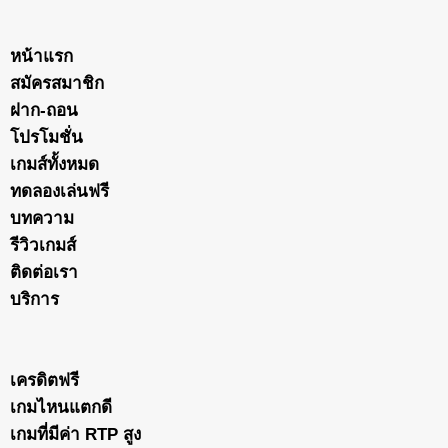
หน้าแรก
สมัครสมาชิก
ฝาก-ถอน
โปรโมชั่น
เกมส์ทั้งหมด
ทดลองเล่นฟรี
บทความ
รีวิวเกมส์
ติดต่อเรา
บริการ
เครดิตฟรี
เกมไหนแตกดี
เกมที่มีค่า RTP สูง