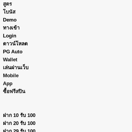
สูตร
โบนัส
Demo
ทางเข้า
Login
ดาวน์โหลด
PG Auto
Wallet
เล่นผ่านเว็บ
Mobile
App
ซื้อฟรีสปิน
ฝาก 10 รับ 100
ฝาก 20 รับ 100
ฝาก 29 รับ 100