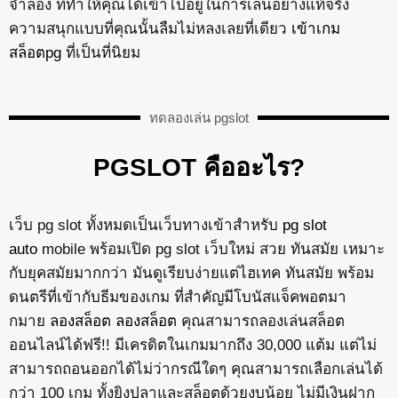
จำลอง ที่ทำให้คุณได้เข้าไปอยู่ในการเล่นอย่างแท้จริง
ความสนุกแบบที่คุณนั้นลืมไม่หลงเลยที่เดียว
เข้าเกม
สล็อตpg
ที่เป็นที่นิยม
ทดลองเล่น pgslot
PGSLOT คืออะไร?
เว็บ pg slot ทั้งหมดเป็นเว็บทางเข้าสำหรับ
pg slot
auto
mobile พร้อมเปิด pg slot เว็บใหม่ สวย ทันสมัย เหมาะ
กับยุคสมัยมากกว่า มันดูเรียบง่ายแต่ไฮเทค ทันสมัย พร้อม
ดนตรีที่เข้ากับธีมของเกม ที่สำคัญมีโบนัสแจ็คพอตมา
กมาย
ลองสล็อต ลองสล็อต
คุณสามารถลองเล่นสล็อต
ออนไลน์ได้ฟรี!! มีเครดิตในเกมมากถึง 30,000 แต้ม แต่ไม่
สามารถถอนออกได้ไม่ว่ากรณีใดๆ คุณสามารถเลือกเล่นได้
กว่า 100 เกม ทั้งยิงปลาและสล็อตด้วยงบน้อย ไม่มีเงินฝาก