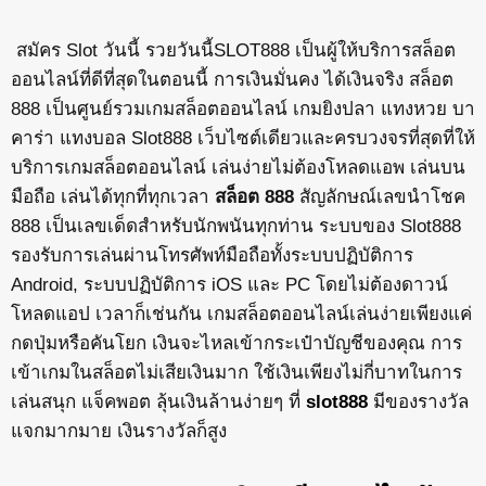
สมัคร Slot วันนี้ รวยวันนี้SLOT888 เป็นผู้ให้บริการสล็อต
ออนไลน์ที่ดีที่สุดในตอนนี้ การเงินมั่นคง ได้เงินจริง สล็อต
888 เป็นศูนย์รวมเกมสล็อตออนไลน์ เกมยิงปลา แทงหวย บา
คาร่า แทงบอล Slot888 เว็บไซต์เดียวและครบวงจรที่สุดที่ให้
บริการเกมสล็อตออนไลน์ เล่นง่ายไม่ต้องโหลดแอพ เล่นบน
มือถือ เล่นได้ทุกที่ทุกเวลา
สล็อต 888
สัญลักษณ์เลขนำโชค
888 เป็นเลขเด็ดสำหรับนักพนันทุกท่าน ระบบของ Slot888
รองรับการเล่นผ่านโทรศัพท์มือถือทั้งระบบปฏิบัติการ
Android, ระบบปฏิบัติการ iOS และ PC โดยไม่ต้องดาวน์
โหลดแอป เวลาก็เช่นกัน เกมสล็อตออนไลน์เล่นง่ายเพียงแค่
กดปุ่มหรือคันโยก เงินจะไหลเข้ากระเป๋าบัญชีของคุณ การ
เข้าเกมในสล็อตไม่เสียเงินมาก ใช้เงินเพียงไม่กี่บาทในการ
เล่นสนุก แจ็คพอต ลุ้นเงินล้านง่ายๆ ที่
slot888
มีของรางวัล
แจกมากมาย เงินรางวัลก็สูง