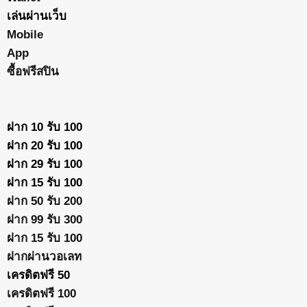
เล่นผ่านเว็บ
Mobile
App
ซื้อฟรีสปิน
ฝาก 10 รับ 100
ฝาก 20 รับ 100
ฝาก 29 รับ 100
ฝาก 15 รับ 100
ฝาก 50 รับ 200
ฝาก 99 รับ 300
ฝาก 15 รับ 100
ฝากผ่านวอเลท
เครดิตฟรี 50
เครดิตฟรี 100