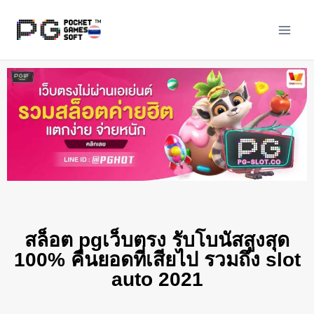
สล็อต pgเว็บตรง รับโบนัสสูงสุด
100% คืนยอดที่เสียไป รวมถึง slot
auto 2021