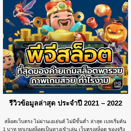
รีวิวข้อมูลล่าสุด ประจำปี 2021 – 2022
สล็อตเว็บตรง ไม่ผ่านเอเย่นต์ ไม่มีขั้นต่ำ ล่าสุด เบทเริ่มต้น
1 บาท ทุกเกมสล็อตเป็นทางเข้าเล่น เว็บตรงสล็อต ของจริง