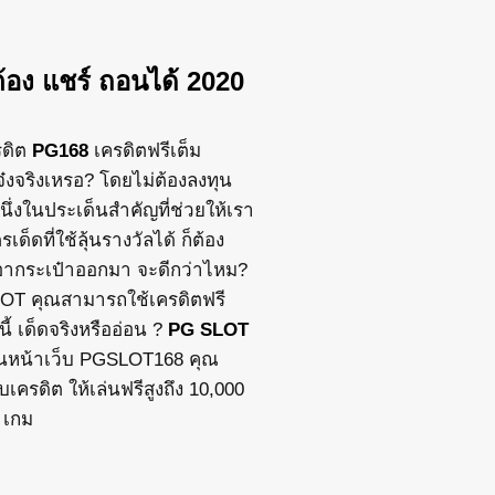
ต้อง แชร์ ถอนได้ 2020
รดิต
PG168
เครดิตฟรีเต็ม
๋งจริงเหรอ? โดยไม่ต้องลงทุน
ึ่งในประเด็นสำคัญที่ช่วยให้เรา
ด็ดที่ใช้ลุ้นรางวัลได้ ก็ต้อง
่เอากระเป๋าออกมา จะดีกว่าไหม?
LOT คุณสามารถใช้เครดิตฟรี
นี้ เด็ดจริงหรืออ่อน ?
PG SLOT
านหน้าเว็บ PGSLOT168 คุณ
เครดิต ให้เล่นฟรีสูงถึง 10,000
 เกม