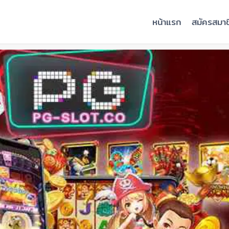
หน้าแรก
สมัครสมาช