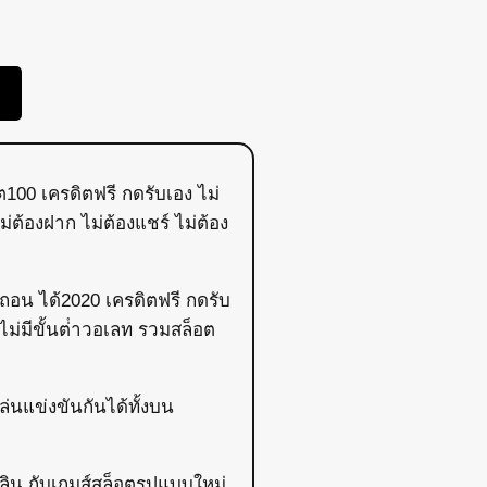
ิต100 เครดิตฟรี กดรับเอง ไม่
ม่ต้องฝาก ไม่ต้องแชร์ ไม่ต้อง
 ถอน ได้2020
เครดิตฟรี กดรับ
่มีขั้นต่ําวอเลท
รวมสล็อต
นแข่งขันกันได้ทั้งบน
ิน กับเกมส์สล็อตรูปแบบใหม่