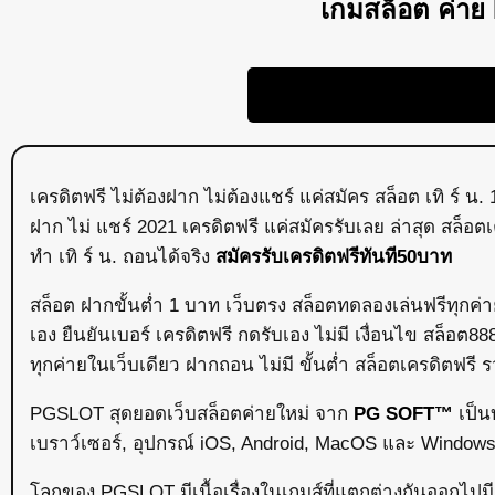
เกมสล็อต ค่าย
เครดิตฟรี ไม่ต้องฝาก ไม่ต้องแชร์ แค่สมัคร
สล็อต เทิ ร์ น
ฝาก ไม่ แชร์ 2021 เครดิตฟรี แค่สมัครรับเลย ล่าสุด สล็อตเ
ทำ เทิ ร์ น. ถอนได้จริง
สมัครรับเครดิตฟรีทันที50บาท
สล็อต ฝากขั้นต่ำ 1 บาท เว็บตรง
สล็อตทดลองเล่นฟรีทุกค่
เอง ยืนยันเบอร์
เครดิตฟรี กดรับเอง ไม่มี เงื่อนไข
สล็อต88
ทุกค่ายในเว็บเดียว ฝากถอน ไม่มี ขั้นต่ำ
สล็อตเครดิตฟรี ร
PGSLOT สุดยอดเว็บสล็อตค่ายใหม่ จาก
PG SOFT™
เป็น
เบราว์เซอร์, อุปกรณ์ iOS, Android, MacOS และ Window
โลกของ PGSLOT มีเนื้อเรื่องในเกมส์ที่แตกต่างกันออกไ