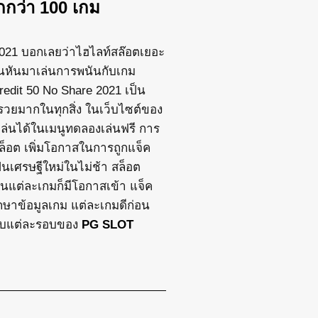
กกว่า 100 เกม
021 บอกเลยว่าไฮไลท์สล๊อตเยอะ
คนหันมาเล่นการพนันกับเกม
redit 50 No Share 2021 เป็น
ารวยมากในทุกสิ่ง ในเว็บไซต์ของ
ล่นได้ในเมนูทดลองเล่นฟรี การ
็อต เพิ่มโอกาสในการถูกแจ็ค
นเศรษฐีใหม่ในไม่ช้า สล็อต
นแต่ละเกมก็มีโอกาสเข้า แจ็ค
กษาข้อมูลเกม แต่ละเกมดีก่อน
ำหรับแต่ละรอบของ
PG SLOT