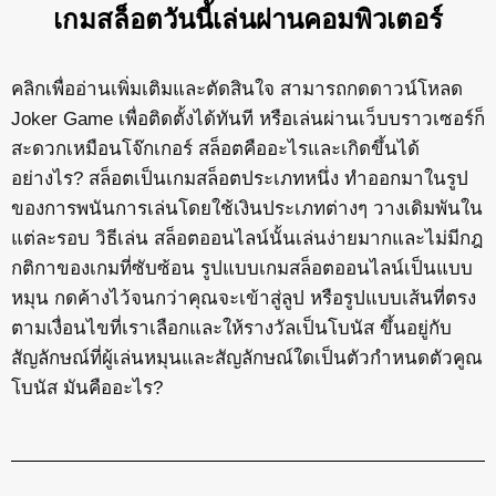
เกมสล็อตวันนี้เล่นผ่านคอมพิวเตอร์
คลิกเพื่ออ่านเพิ่มเติมและตัดสินใจ สามารถกดดาวน์โหลด
Joker Game เพื่อติดตั้งได้ทันที หรือเล่นผ่านเว็บบราวเซอร์ก็
สะดวกเหมือนโจ๊กเกอร์ สล็อตคืออะไรและเกิดขึ้นได้
อย่างไร? สล็อตเป็นเกมสล็อตประเภทหนึ่ง ทำออกมาในรูป
ของการพนันการเล่นโดยใช้เงินประเภทต่างๆ วางเดิมพันใน
แต่ละรอบ วิธีเล่น สล็อตออนไลน์นั้นเล่นง่ายมากและไม่มีกฎ
กติกาของเกมที่ซับซ้อน รูปแบบเกมสล็อตออนไลน์เป็นแบบ
หมุน กดค้างไว้จนกว่าคุณจะเข้าสู่ลูป หรือรูปแบบเส้นที่ตรง
ตามเงื่อนไขที่เราเลือกและให้รางวัลเป็นโบนัส ขึ้นอยู่กับ
สัญลักษณ์ที่ผู้เล่นหมุนและสัญลักษณ์ใดเป็นตัวกำหนดตัวคูณ
โบนัส มันคืออะไร?