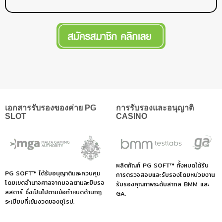
เอกสารรับรองของค่าย PG
การรับรองและอนุญาติ
SLOT
CASINO
ผลิตภัณฑ์ PG SOFT™ ทั้งหมดได้รับ
PG SOFT™ ได้รับอนุญาติและควบคุม
การตรวจสอบและรับรองโดยหน่วยงาน
โดยเขตอำนาจศาลจากมอลตาและยิบรอ
รับรองคุณภาพระดับสากล BMM และ
ลสตาร์ ซึ่งเป็นไปตามข้อกำหนดด้านกฏ
GA.
ระเบียบที่เข้มงวดของยุโรป.