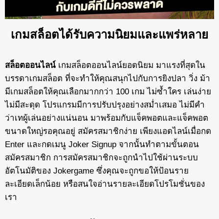
เกมสล็อตได้รับความนิยมและแพร่หลาย
สล็อตออนไลน์
เกมสล็อตออนไลน์ยอดนิยม มาแรงที่สุดใน
บรรดาเกมสล็อต ที่จะทำให้คุณสนุกไปกับการยิงปลา วิ่ง ม้า
มีเกมสล็อตให้คุณเลือกมากกว่า 100 เกม ไม่ซ้ำใคร เล่นง่าย
ไม่มีสะดุด โปรแกรมมีการปรับปรุงอย่างสม่ำเสมอ ไม่มีคำ
ว่าเทผู้เล่นอย่างแน่นอน มาพร้อมกับแจ็คพอตและแจ็คพอต
ขนาดใหญ่รอคุณอยู่ สมัครสมาชิกง่าย เพียงแอดไลน์เมื่อกด
Enter และกดเมนู Joker Signup จากนั้นทำตามขั้นตอน
สมัครสมาชิก การสมัครสมาชิกจะถูกนำไปใช้ผ่านระบบ
อัตโนมัติของ Jokergame ซึ่งคุณจะถูกขอให้ป้อนราย
ละเอียดเล็กน้อย หรือสนใจอ่านรายละเอียดโปรโมชั่นของ
เรา