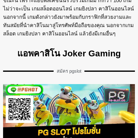
ขณะนี้ เพราะแอปพลิเคชั่นนี้รวบรวมเกมมากกว่า 100 เกม
ไม่ว่าจะเป็น เกมสล็อตออนไลน์ เกมยิงปลา คาสิโนออนไลน์
นอกจากนี้ เกมดังกล่าวยังมาพร้อมกับกราฟิกที่สวยงามและ
ทันสมัยที่นำคาสิโนมาสู่โทรศัพท์มือถือของคุณ นอกจากเกม
สล็อต เกมยิงปลา คาสิโนออนไลน์ แล้วยังมีเกมอื่นๆ
แอพคาสิโน Joker Gaming
สมัคร pgslot