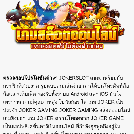
ตรวจสอบโปรโมชั่นต่างๆ
JOKERSLOT เกมมาพร้อมกับ
กราฟิกที่สวยงาม รูปแบบเกมเล่นง่าย เล่นได้บนโทรศัพท์มือ
ถือและแท็บเล็ต รองรับทั้งระบบ Android และ iOS มั่นใจ
เพราะทุกเกมมีคุณภาพสูง โบนัสก้อนโต เกม JOKER เป็น
ประจำ JOKER GAMING JOKER GAMING สล็อตออนไลน์
เกมยิงปลา เกม JOKER ดาวน์โหลดจาก JOKER GAME
เป็นแอปพลิเคชั่นคาสิโนออนไลน์ ที่กำลังถูกพูดถึงอยู่ใน