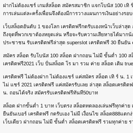
ฝากไม่ต้องแชร์
เกมส์สล็อต สมัครสมาชิก แจกโบนัส 100 เทิ ร์
การเล่นแต่ละครั้งเพื่อนจึงต้องมีการวางแผนการเงินอย่างร
เว็บสล็อตอันดับ 1 ของโลก เครดิตฟรีกดรับเองหน้าเว็บล่าสุด 
ถึงจุดที่พวกเขาต้องหยุดเล่น หรือจะรับความเสียหายได้มากน้อ
ประชาชน รับเครดิตฟรีล่าสุด superslot เครดิตฟรี 30 ยืนยัน o
สมัคร สล็อต รับโบนัส 100
สล็อต ฝากถอน ไม่มี ขั้นต่ำ 100
สล
เครดิตฟรี2021
เว็บ ปั่นสล็อต โร มา
รวม ค่าย สล็อต เติม true
เครดิตฟรี ไม่ต้องฝาก ไม่ต้องแชร์ แค่สมัคร
สล็อต เทิ ร์ น. 1
ไม่ แชร์ 2021 เครดิตฟรี แค่สมัครรับเลย ล่าสุด สล็อตเครดิตฟร
น. ถอนได้จริง สมัครรับเครดิตฟรีทันที50บาท
สล็อต ฝากขั้นต่ำ 1 บาท เว็บตรง
สล็อตทดลองเล่นฟรีทุกค่าย
ยืนยันเบอร์
เครดิตฟรี กดรับเอง ไม่มี เงื่อนไข
สล็อต888แตกง
เว็บเดียว ฝากถอน ไม่มี ขั้นต่ำ
สล็อตเครดิตฟรี รวมทุกค่าย ร