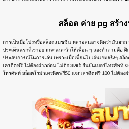
สล็อต ค่าย pg สร้า
การเป็นมือโปรหรือสล็อตแมชชีน หลายคนอาจคิดว่ามันยาก ซึ่ง
ประเด็นแรกที่เราอยากจะแนะนำให้เพื่อน ๆ ลองทำตามคือ ฝึกเ
ประสบการณ์ในการเล่น เพราะเมื่อเพื่อนไปเล่นเกมจริงๆ สล็อต เ
เครดิตฟรี ไม่ต้องฝากก่อน ไม่ต้องแชร์ ยืนยันเบอร์โทรศัพท์
s
โทรศัพท์
สล็อตโรม่าเครดิตฟรี50
แจกเครดิตฟรี 100 ไม่ต้องฝา