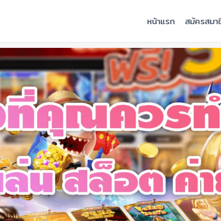
หน้าแรก
สมัครสมาช