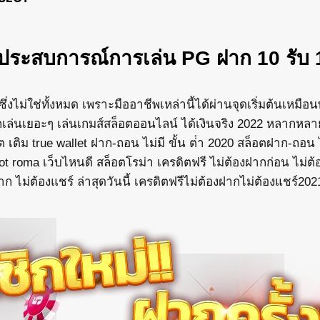
งประสบการณ์การเล่น PG ฝาก 10 รับ
ไม่ใช่ทั้งหมด เพราะมืออาชีพเหล่านี้ได้ผ่านจุดเริ่มต้นเหม
ล่นเยอะๆ เล่นเกมส์สล็อตออนไลน์ ได้เงินจริง 2022 หลากหลาย
ติม true wallet ฝาก-ถอน ไม่มี ขั้น ต่ํา 2020
สล็อตฝาก-ถอน ไม
lot roma เว็บไหนดี
สล็อตโรม่า
เครดิตฟรี ไม่ต้องฝากก่อน ไม่ต้
ก ไม่ต้องแชร์ ล่าสุดวันนี้
เครดิตฟรีไม่ต้องฝากไม่ต้องแชร์202