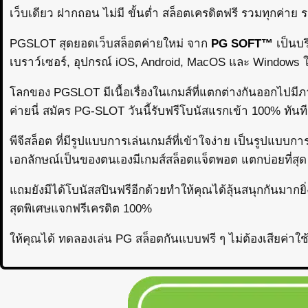
เว็บเดียว ฝากถอน ไม่มี ขั้นต่ำ สล็อตเครดิตฟรี รวมทุกค่าย
PGSLOT สุดยอดเว็บสล็อตค่ายใหม่ จาก
PG SOFT™
เป็นบร
เบราว์เซอร์, อุปกรณ์ iOS, Android, MacOS และ Windows 
โลกของ PGSLOT มีเนื้อเรื่องในเกมส์ที่แตกต่างกันออกไปม
ค่ายนี่ สมัคร PG-SLOT วันนี้รับฟรีโบนัสแรกเข้า 100% ทั
พีจีสล็อต ที่มีรูปแบบการเล่นเกมส์ที่เข้าใจง่าย เป็นรูปแบบก
เอกลักษณ์เป็นของตนเองมีเกมส์สล็อตแจ็ตพอต แตกบ่อยที่สุ
แถมยังมีได้โบนัสสปินฟรีอีกด้วยทำให้คุณได้ลุ้นสนุกกันมากยิ่
สุดพิเศษแจกฟรีเครดิต 100%
ให้คุณได้ ทดลองเล่น PG สล็อตกันแบบฟรี ๆ ไม่ต้องเสียค่าใช