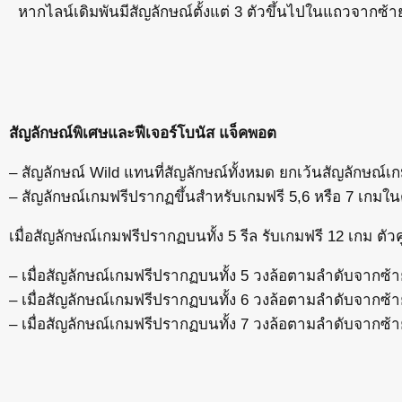
หากไลน์เดิมพันมีสัญลักษณ์ตั้งแต่ 3 ตัวขึ้นไปในแถวจากซ
สัญลักษณ์พิเศษและฟีเจอร์โบนัส แจ็คพอต
– สัญลักษณ์ Wild แทนที่สัญลักษณ์ทั้งหมด ยกเว้นสัญลักษณ์เก
– สัญลักษณ์เกมฟรีปรากฏขึ้นสำหรับเกมฟรี 5,6 หรือ 7 เกมในตำ
เมื่อสัญลักษณ์เกมฟรีปรากฏบนทั้ง 5 รีล รับเกมฟรี 12 เกม ตัวค
– เมื่อสัญลักษณ์เกมฟรีปรากฏบนทั้ง 5 วงล้อตามลำดับจากซ้
– เมื่อสัญลักษณ์เกมฟรีปรากฏบนทั้ง 6 วงล้อตามลำดับจากซ้
– เมื่อสัญลักษณ์เกมฟรีปรากฏบนทั้ง 7 วงล้อตามลำดับจากซ้