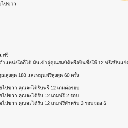
้ายไปขวา
มฟรี
แหน่งใดก็ได้ มันเข้าสู่คุณสมบัติฟรีสปินซึ่งให้ 12 ฟรีสปินแก
ูณสูงสุด 180 และหมุนฟรีสูงสุด 60 ครั้ง
ายไปขวา คุณจะได้รับฟรี 12 เกมต่อรอบ
ายไปขวา คุณจะได้รับ 12 เกมฟรี 2 รอบ
ายไปขวา คุณจะได้รับ 12 เกมฟรีสำหรับ 3 รอบของ 6