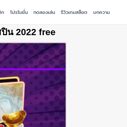
ิก
โปรโมชั่น
ทดลองเล่น
รีวิวเกมสล็อต
บทความ
ปิน 2022 free