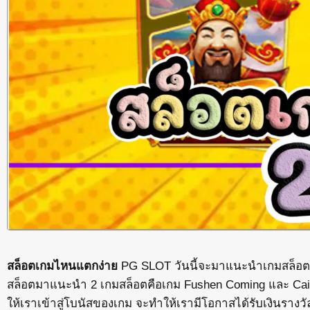
สล็อตเกมไหนแตกง่าย
PG SLOT วันนี้จะมาแนะนำเกมสล็อตที่
สล็อตมาแนะนำ 2 เกมสล็อตคือเกม Fushen Coming และ Caishe
ให้เราเข้าสู่โบนัสของเกม จะทำให้เรามีโอกาสได้รับเงินรางว