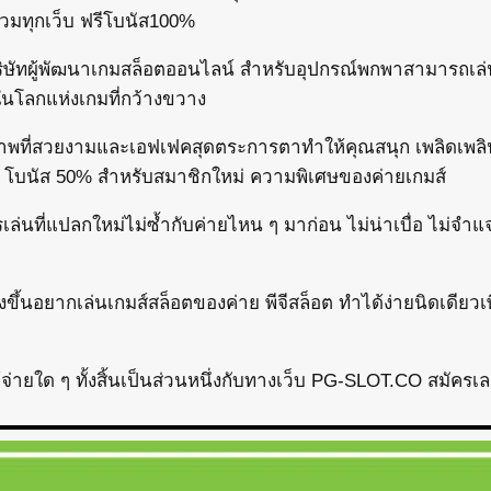
 รวมทุกเว็บ ฟรีโบนัส100%
ิษัทผู้พัฒนาเกมสล็อตออนไลน์ สำหรับอุปกรณ์พกพาสามารถเล่น
ในโลกแห่งเกมที่กว้างขวาง
ีภาพที่สวยงามและเอฟเฟคสุดตระการตาทำให้คุณสนุก เพลิดเพลิ
นที โบนัส 50% สำหรับสมาชิกใหม่ ความพิเศษของค่ายเกมส์
ารเล่นที่แปลกใหม่ไม่ซ้ำกับค่ายไหน ๆ มาก่อน ไม่น่าเบื่อ ไม่จำ
ด
งขึ้นอยากเล่นเกมส์สล็อตของค่าย พีจีสล็อต ทำได้ง่ายนิดเดียวเพ
้จ่ายใด ๆ ทั้งสิ้นเป็นส่วนหนึ่งกับทางเว็บ PG-SLOT.CO สมัครเ