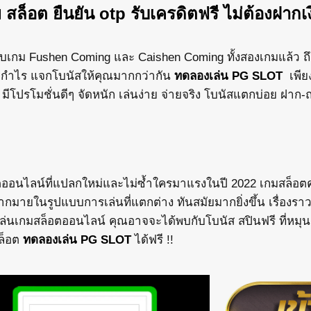
ล็อต ยืนยัน otp รับเครดิตฟรี ไม่ต้องฝากเง
กกับเกม Fushen Coming และ Caishen Coming
ทั้งสองเกมแล้ว ถ
ทำกำไร แจกโบนัสให้คุณมากกว่ากัน
ทดลองเล่น PG SLOT
เพีย
มีโปรโมชั่นดีๆ จัดหนัก เล่นง่าย จ่ายจริง โบนัสแตกบ่อย ฝาก-
ออนไลน์ที่แปลกใหม่และไม่ซ้ำใครมาแรงในปี 2022 เกมสล็อต
ากมายในรูปแบบการเล่นที่แตกต่าง ทันสมัยมากยิ่งขึ้น เรื่องรา
่นเกมสล็อตออนไลน์ คุณอาจจะได้พบกับโบนัส สปินฟรี ที่หมุนกัน
สล็อต
ทดลองเล่น PG SLOT
ได้ฟรี !!