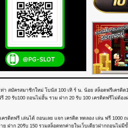
1 เท่า สมัครสมาชิกใหม่ โบนัส 100 เทิ ร์ น. น้อย สล็อตฟรีเครดิ
รี 20 รับ100 ถอนไม่อั้น รวม ฝาก 20 รับ 100 เครดิตฟรีไม่ต้องฝา
 เครดิตฟรี เล่นได้ ถอนเลย แจก เครดิต ทดลอง เล่น ฟรี 1000 ถ
กง่าย ฝาก 20รับ 150 รวมสล็อตทุกค่ายในเว็บเดียวฝากถอนไม่มีข