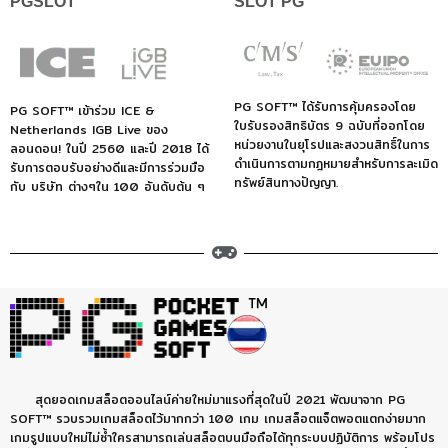
PGSLOT
SLOT PG
PG SOFT™ ได้รับการคุ้มครองโดย
PG SOFT™ เข้าร่วม ICE &
ใบรับรองสิทธิบัตร 9 ฉบับที่ออกโดย
Netherlands IGB Live ของ
หน่วยงานในยุโรปและสงวนสิทธิ์ในการ
ลอนดอน! ในปี 2560 และปี 2018 ได้
ดำเนินการตามกฎหมายสำหรับการละเมิด
รับการตอบรับอย่างดีและมีการร่วมมือ
ทรัพย์สินทางปัญญา.
กับ บริษัท ต่างๆใน 100 อันดับต้น ๆ
สุดยอดเกมสล็อตออนไลน์ค่ายใหม่มาแรงที่สุดในปี 2021 พัฒนาจาก PG
SOFT™ รวบรวมเกมสล็อตไว้มากกว่า 100 เกม เกมสล็อตแจ็ตพอตแตกง่ายมาก
เกมรูปแบบใหม่ไม่ซ้ำใครสามารถเล่นสล็อตบนมือถือได้ทุกระบบปฏิบัติการ พร้อมโปร