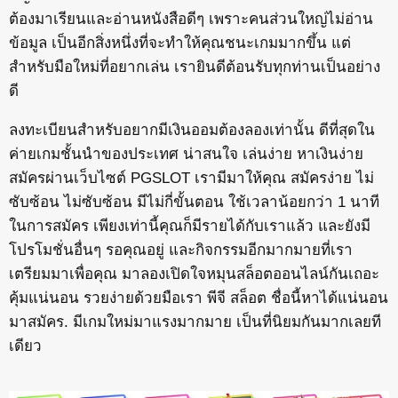
ต้องมาเรียนและอ่านหนังสือดีๆ เพราะคนส่วนใหญ่ไม่อ่าน
ข้อมูล เป็นอีกสิ่งหนึ่งที่จะทำให้คุณชนะเกมมากขึ้น แต่
สำหรับมือใหม่ที่อยากเล่น เรายินดีต้อนรับทุกท่านเป็นอย่าง
ดี
ลงทะเบียนสำหรับอยากมีเงินออมต้องลองเท่านั้น ดีที่สุดใน
ค่ายเกมชั้นนำของประเทศ น่าสนใจ เล่นง่าย หาเงินง่าย
สมัครผ่านเว็บไซต์ PGSLOT เรามีมาให้คุณ สมัครง่าย ไม่
ซับซ้อน ไม่ซับซ้อน มีไม่กี่ขั้นตอน ใช้เวลาน้อยกว่า 1 นาที
ในการสมัคร เพียงเท่านี้คุณก็มีรายได้กับเราแล้ว และยังมี
โปรโมชั่นอื่นๆ รอคุณอยู่ และกิจกรรมอีกมากมายที่เรา
เตรียมมาเพื่อคุณ มาลองเปิดใจหมุนสล็อตออนไลน์กันเถอะ
คุ้มแน่นอน รวยง่ายด้วยมือเรา พีจี สล็อต ชื่อนี้หาได้แน่นอน
มาสมัคร. มีเกมใหม่มาแรงมากมาย เป็นที่นิยมกันมากเลยที
เดียว