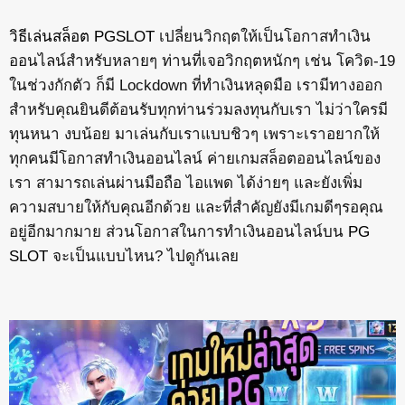
วิธีเล่นสล็อต
PGSLOT
เปลี่ยนวิกฤตให้เป็นโอกาสทำเงิน
ออนไลน์สำหรับหลายๆ ท่านที่เจอวิกฤตหนักๆ เช่น โควิด-19
ในช่วงกักตัว ก็มี Lockdown ที่ทำเงินหลุดมือ เรามีทางออก
สำหรับคุณยินดีต้อนรับทุกท่านร่วมลงทุนกับเรา ไม่ว่าใครมี
ทุนหนา งบน้อย มาเล่นกับเราแบบชิวๆ เพราะเราอยากให้
ทุกคนมีโอกาสทำเงินออนไลน์ ค่ายเกมสล็อตออนไลน์ของ
เรา สามารถเล่นผ่านมือถือ ไอแพด ได้ง่ายๆ และยังเพิ่ม
ความสบายให้กับคุณอีกด้วย และที่สำคัญยังมีเกมดีๆรอคุณ
อยู่อีกมากมาย ส่วนโอกาสในการทำเงินออนไลน์บน
PG
SLOT
จะเป็นแบบไหน? ไปดูกันเลย