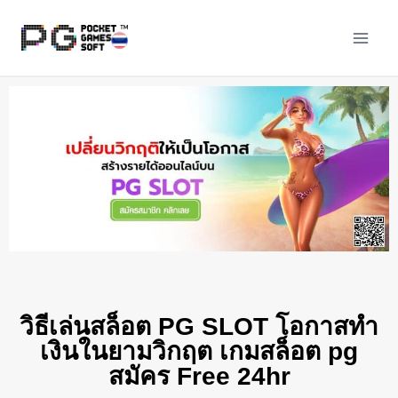
วิธีเล่นสล็อต PG SLOT โอกาสทำ
เงินในยามวิกฤต เกมสล็อต pg
สมัคร Free 24hr