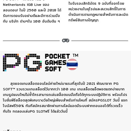
ใบรับรองสิทธิบัตร 9 ฉบับที่ออกโดย
Netherlands IGB Live ของ
หน่วยงานในยุโรปและสงวนสิทธิ์ในการ
ลอนดอน! ในปี 2560 และปี 2018 ได้
ดำเนินการตามกฎหมายสำหรับการละเมิด
รับการตอบรับอย่างดีและมีการร่วมมือ
ทรัพย์สินทางปัญญา.
กับ บริษัท ต่างๆใน 100 อันดับต้น ๆ
สุดยอดเกมสล็อตออนไลน์ค่ายใหม่มาแรงที่สุดในปี 2021 พัฒนาจาก PG
SOFT™ รวบรวมเกมสล็อตไว้มากกว่า 100 เกม เกมสล็อตแจ็ตพอตแตกง่ายมาก
เกมรูปแบบใหม่ไม่ซ้ำใครสามารถเล่นสล็อตบนมือถือได้ทุกระบบปฏิบัติการ พร้อมโปร
โมชั่นพีจีสล็อตสุดพิเศษรางวัลใหญ่เพียบสำหรับท่านไหนที่ สมัครPGSLOT วันนี้ แจก
โบนัสฟรี50% ทันทีสมัครสมาชิกผ่านทางไลน์แอดมีระบบฝากถอนออโต้ที่รวดเร็ว
ทันใจ ทดลองเล่นPG SLOTฟรี ได้แล้ววันนี้