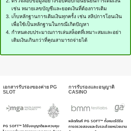
ตรวจสอบข้อมูลอย่างรอบคอบก่อนยืนยันการเติมเงิน
เช่น หมายเลขบัญชีและยอดเงินที่ต้องการเติม
เก็บหลักฐานการเติมเงินทุกครั้ง เช่น สลิปการโอนเงิน
เพื่อใช้เป็นหลักฐานในกรณีเกิดปัญหา
กำหนดงบประมาณการเล่นสล็อตที่เหมาะสมและอย่า
เติมเงินเกินกว่าที่คุณสามารถจ่ายได้
เอกสารรับรองของค่าย PG
การรับรองและอนุญาติ
SLOT
CASINO
ผลิตภัณฑ์ PG SOFT™ ทั้งหมดได้รับ
PG SOFT™ ได้รับอนุญาติและควบคุม
การตรวจสอบและรับรองโดยหน่วยงาน