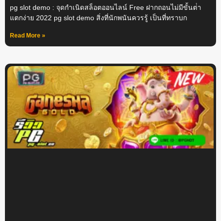
pg slot demo : จุดกำเนิดสล็อตออนไลน์ Free ฝากถอนไม่มีขั้นต่ํา
แตกง่าย 2022 pg slot demo สิ่งที่นักพนันควรรู้ เป็นที่ทราบก
Read More »