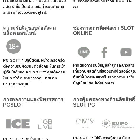
โดยเขตอำนาจศาลจากมอลตาและยิบรอ
รับรองคุณภาพระดับสากล BMM และ
ลสตาร์ ซึ่งเป็นไปตามข้อกำหนดด้านกฏ
GA.
ระเบียบที่เข้มงวดของยุโรป.
ความรับผิดชอบต่อสังคม
ช่องทางการติดต่อเรา SLOT
สล็อต ออนไลน์
ONLINE
PG SOFT™ ปฏิบัติตามอย่างเคร่งครัด
หากต้องการรับข้อมูลล่าสุดและข่าวสาร
ต่อความรับผิดชอบต่อสังคม ในการเข้า
เกี่ยวกับผลิตภัณฑ์ของเราที่จัดส่งถึงคุณ
สู่เว็บไซต์ของ PG SOFT™ คุณต้องอยู่
ทันทีที่มีการเผยแพร่โปรดติดตามเราใน
ในขีด จำกัด อายุทางกฎหมายของ
บัญชีโซเชียลมีเดียของเรา
ประเทศของคุณ
การออกงานและนิทรรศการ
การคุ้มครองทางด้านลิขสิทธิ์
PGSLOT
SLOT PG
PG SOFT™ ได้รับการคุ้มครองโดย
PG SOFT™ เข้าร่วม ICE &