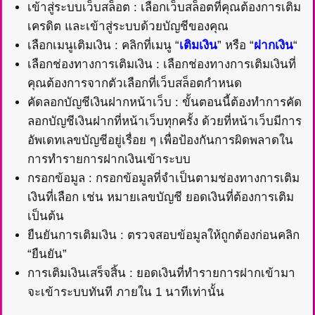
เข้าสู่ระบบเว็บสล็อต : เลือกเว็บสล็อตที่คุณต้องการเติม
เครดิต และเข้าสู่ระบบด้วยบัญชีของคุณ
เลือกเมนูเติมเงิน : คลิกที่เมนู “
เติมเงิน
” หรือ “
ฝากเงิน
“
เลือกช่องทางการเติมเงิน : เลือกช่องทางการเติมเงินที่
คุณต้องการจากตัวเลือกที่เว็บสล็อตกำหนด
คัดลอกบัญชีเงินฝากหน้าเว็บ : ขั้นตอนนี้ต้องทำการคัด
ลอกบัญชีเงินฝากที่หน้าเว็บทุกครั้ง ด้วยที่หน้าเว็บมีการ
อัพเดทเลขบัญชีอยู่เรื่อย ๆ เพื่อป้องกันการผิดพลาดใน
การทำรายการฝากเงินเข้าระบบ
กรอกข้อมูล : กรอกข้อมูลที่จำเป็นตามช่องทางการเติม
เงินที่เลือก เช่น หมายเลขบัญชี ยอดเงินที่ต้องการเติม
เป็นต้น
ยืนยันการเติมเงิน : ตรวจสอบข้อมูลให้ถูกต้องก่อนคลิก
“ยืนยัน”
การเติมเงินเสร็จสิ้น : ยอดเงินที่ทำรายการฝากเข้ามา
จะเข้าระบบทันที ภายใน 1 นาทีเท่านั้น