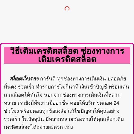
วิธีเติมเครดิตสล็อต ช่องทางการ
เติมเครดิตสล็อต
สล็อตเว็บตรง
การันตี ทุกช่องทางการเติมเงิน ปลอดภัย
มั่นคง รวดเร็ว ทำรายการไม่กี่นาที เงินเข้าบัญชี พร้อมเล่น
เกมสล็อตได้ทันใจ นอกจากช่องทางการเติมเงินที่หลาก
หลาย เรายังมีทีมงานมืออาชีพ คอยให้บริการตลอด 24
ชั่วโมง พร้อมตอบทุกข้อสงสัย แก้ไขปัญหาให้คุณอย่าง
รวดเร็ว ในปัจจุบัน มีหลากหลายช่องทางให้คุณเลือกเติม
เครดิตสล็อตได้อย่างสะดวก เช่น