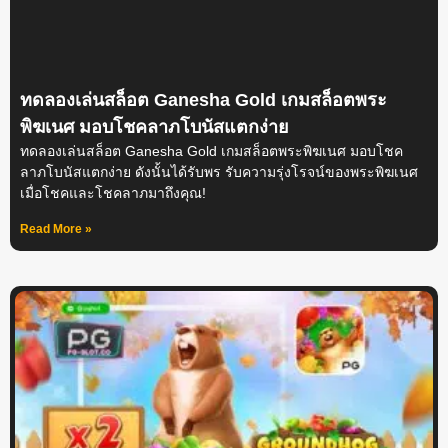
ทดลองเล่นสล็อต Ganesha Gold เกมสล็อตพระ
พิฆเนศ มอบโชคลาภโบนัสแตกง่าย
ทดลองเล่นสล็อต Ganesha Gold เกมสล็อตพระพิฆเนศ มอบโชค
ลาภโบนัสแตกง่าย ดังนั้นได้รับพร รับความรุ่งโรจน์ของพระพิฆเนศ
เมื่อโชคและโชคลาภมาถึงคุณ!
Read More »