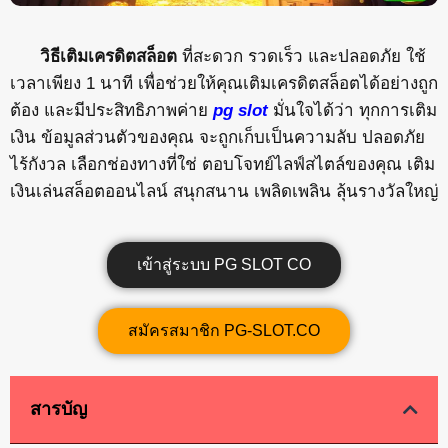
วิธีเติมเครดิตสล็อต
ที่สะดวก รวดเร็ว และปลอดภัย ใช้
เวลาเพียง 1 นาที เพื่อช่วยให้คุณเติมเครดิตสล็อตได้อย่างถูก
ต้อง และมีประสิทธิภาพค่าย
pg slot
มั่นใจได้ว่า ทุกการเติม
เงิน ข้อมูลส่วนตัวของคุณ จะถูกเก็บเป็นความลับ ปลอดภัย
ไร้กังวล เลือกช่องทางที่ใช่ ตอบโจทย์ไลฟ์สไตล์ของคุณ เติม
เงินเล่นสล็อตออนไลน์ สนุกสนาน เพลิดเพลิน ลุ้นรางวัลใหญ่
เข้าสู่ระบบ PG SLOT CO
สมัครสมาชิก PG-SLOT.CO
สารบัญ