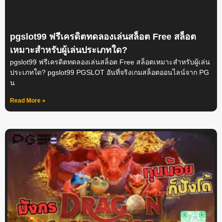
pgslot99 ฟรีเครดิตทดลองเล่นสล็อต Free สล็อต
เหมาะสำหรับผู้เล่นประเภทใด?
pgslot99 ฟรีเครดิตทดลองเล่นสล็อต Free สล็อตเหมาะสำหรับผู้เล่น
ประเภทใด? pgslot99 PGSLOT อันที่จริงเกมสล็อตออนไลน์จาก PG
น
Read More »