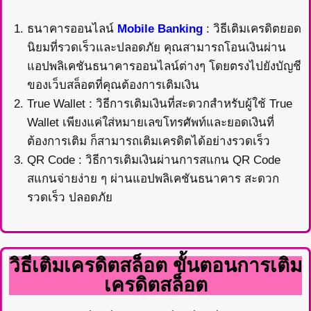
ธนาคารออนไลน์
Mobile Banking
: วิธีเติมเครดิตยอด
นิยมที่รวดเร็วและปลอดภัย คุณสามารถโอนเงินผ่าน
แอปพลิเคชันธนาคารออนไลน์ต่างๆ โดยตรงไปยังบัญชี
ของเว็บสล็อตที่คุณต้องการเติมเงิน
True Wallet : วิธีการเติมเงินที่สะดวกสำหรับผู้ใช้ True
Wallet เพียงแค่ใส่หมายเลขโทรศัพท์และยอดเงินที่
ต้องการเติม ก็สามารถเติมเครดิตได้อย่างรวดเร็ว
QR Code : วิธีการเติมเงินผ่านการสแกน QR Code
สแกนจ่ายง่าย ๆ ผ่านแอปพลิเคชันธนาคาร สะดวก
รวดเร็ว ปลอดภัย
วิธีเติมเครดิตสล็อต ขั้นตอนการเติม
เครดิตสล็อต