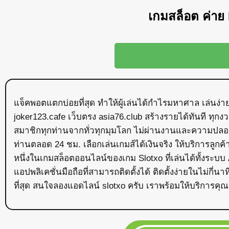
เกมสล็อต ค่าย
แจ็คพอตแตกบ่อยที่สุด ทำให้ผู้เล่นได้กำไรมหาศาล เล่นง่
joker123.cafe เว็บตรง asia76.club สร้างรายได้ทันที ทุกง
สมาชิกทุกท่านจากทั่วทุกมุมโลก ไม่ผ่านงานและความปลอด
ท่านตลอด 24 ชม. เลือกเล่นเกมส์ได้เงินจริง ให้บริการลูกค
หนึ่งในเกมสล็อตออนไลน์ของเกม Slotxo ที่เล่นได้ทั้งระบบ
แอปพลิเคชั่นมือถือที่สามารถติดตั้งได้ ติดตั้งง่ายในไม่กี่น
ที่สุด สนใจลองแอดไลน์ slotxo ครับ เราพร้อมให้บริการคุณ