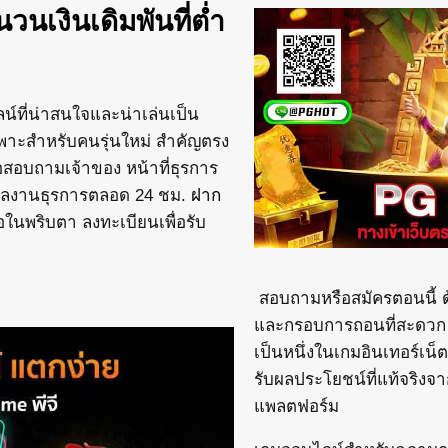
วนเงินเดิมพันที่ต่ำ
์ที่น่าสนใจและน่าเล่นเป็น
ฉพาะสำหรับคนรุ่นใหม่ สำคัญตรง
รือสอบถามเจ้าของ หน้าที่ธุรการ
ูแลงานธุรการตลอด 24 ชม.
ฝาก
มอในพริบตา ลงทะเบียนเพื่อรับ
สอบถามหรือสมัครตอนนี้ ด
และกรอบการถอนที่สะดว
เป็นหนึ่งในเกมอินเทอร์เน็
รับผลประโยชน์ที่แท้จริงจ
แพลตฟอร์ม