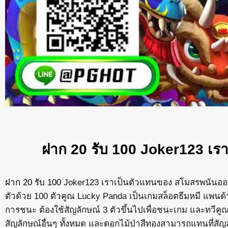
ฝาก 20 รับ 100 Joker123 เรา
ฝาก 20 รับ 100
Joker123 เราเป็นตัวแทนของ สโมสรพนันออนไลน์
ตัวด้วย 100 ตัวคูณ Lucky Panda เป็นเกมสล็อตธีมหมี แพนด้าน่
การชนะ ต้องใช้สัญลักษณ์ 3 ตัวขึ้นไปเพื่อชนะเกม และทวีค
สัญลักษณ์อื่นๆ ทั้งหมด และดอกไม้ป่าสีทองสามารถแทนที่สัญ