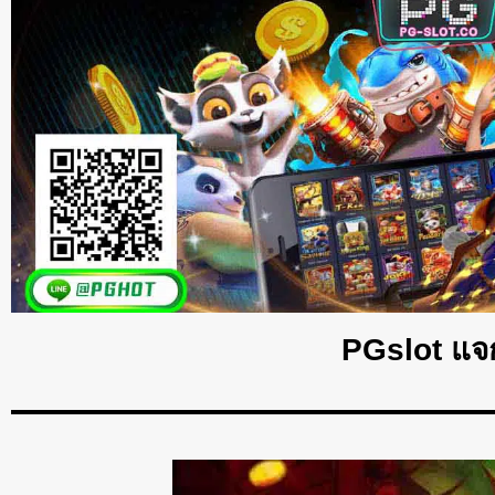
PGslot แจก