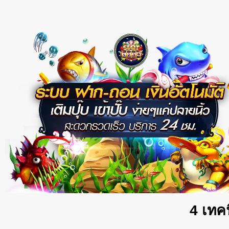
4 เทคน