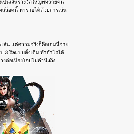
งเป็นเงินรางวัลใหญ่ที่หลายคน
ิคสล็อตนี้ หารายได้ด้วยการเล่น
ล่น แต่ความจริงก็คือเกมนี้จ่าย
บ 3 รีลแบบดั้งเดิม ทำกำไรได้
งต่อเนื่องโดยไม่คำนึงถึง