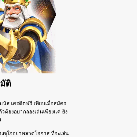
ัติ
นัส เครดิตฟรี เพียบเมื่อสมัคร
ล้วต้องอยากลองเล่นเพียงแค่ ยิง
00
ย่างจุใจอย่าพลาดโอกาส ที่จะเล่น