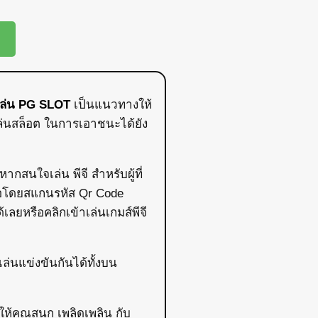
ล่น PG SLOT
เป็นแนวทางให้
รเล่นสล็อต ในการเอาชนะได้ยัง
ากสนใจเล่น พีจี สำหรับผู้ที่
ือโดยสแกนรหัส Qr Code
ลยหรือคลิกเข้าเล่นเกมส์พีจี
่นแข่งขันกันได้ทั้งบน
้คุณสนุก เพลิดเพลิน กับ