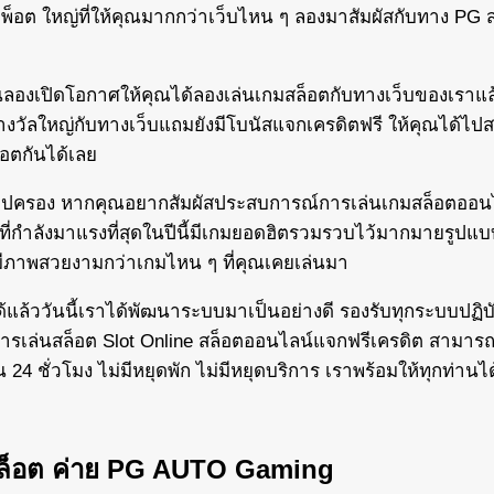
พ็อต ใหญ่ที่ให้คุณมากกว่าเว็บไหน ๆ ลองมาสัมผัสกับทาง PG สล
คืนลองเปิดโอกาศให้คุณได้ลองเล่นเกมสล็อตกับทางเว็บของเรา
รางวัลใหญ่กับทางเว็บแถมยังมีโบนัสแจกเครดิตฟรี ให้คุณได้ไปส
็อตกันได้เลย
จากเราไปครอง หากคุณอยากสัมผัสประสบการณ์การเล่นเกมสล็อตออน
ี่กำลังมาแรงที่สุดในปีนี้มีเกมยอดฮิตรวมรวบไว้มากมายรูปแบ
ันมีภาพสวยงามกว่าเกมไหน ๆ ที่คุณเคยเล่นมา
ล้ววันนี้เราได้พัฒนาระบบมาเป็นอย่างดี รองรับทุกระบบปฏิบั
รเล่นสล็อต Slot Online สล็อตออนไลน์แจกฟรีเครดิต สามารถเ
น 24 ชั่วโมง ไม่มีหยุดพัก ไม่มีหยุดบริการ เราพร้อมให้ทุกท่า
ล็อต ค่าย PG AUTO Gaming