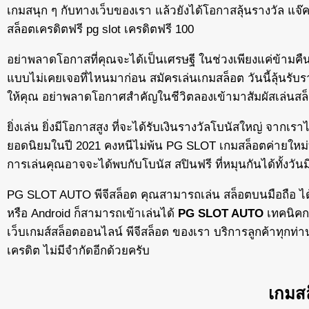
เกมสนุก ๆ กับทางเว็บของเรา แล้วยังได้โอกาสลุ้นรางวัล แจ๊ค
สล็อตเครดิตฟรี pg slot เครดิตฟรี 100
อย่าพลาดโอกาสที่คุณจะได้เป็นเศรษฐี ในช่วงเพียงแค่ข้าม
แบบไม่เคยเจอที่ไหนมาก่อน สมัครเล่นเกมสล็อต วันนี้ลุ้นรับ
ให้คุณ อย่าพลาดโอกาศสำคัญในชีวิตลองเข้ามาสัมผัสเล่นสล
ยิ่งเล่น ยิ่งมีโอกาสสูง ที่จะได้รับเงินรางวัลโบนัสใหญ่ 
ยอดนิยมในปี 2021 คงหนีไม่พ้น PG SLOT เกมสล็อตค่ายใหม่ท
การเล่นคุณอาจจะได้พบกับโบนัส สปินฟรี ที่หมุนกันได้ทั้งว
PG SLOT AUTO พีจีสล็อต คุณสามารถเล่น สล็อตบนมือถือ ได้แ
หรือ Android ก็สามารถเข้าเล่นได้
PG SLOT AUTO
เทคนิคกา
เว็บเกมส์สล็อตออนไลน์ พีจีสล็อต ของเรา บริการลูกค้าทุกท่า
เครดิต ไม่มีจำกัดอีกด้วยครับ
เกมส