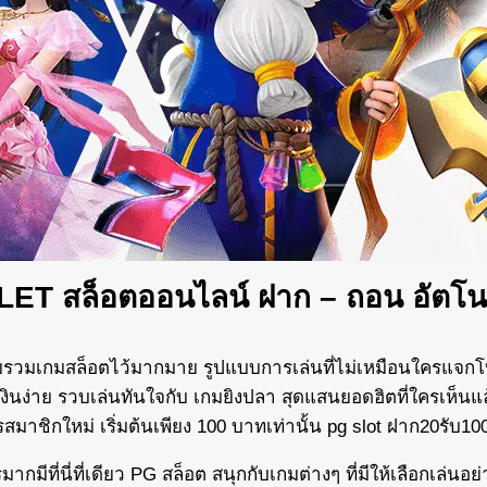
ET สล็อตออนไลน์ ฝาก – ถอน อัตโนม
อรวบรวมเกมสล็อตไว้มากมาย รูปแบบการเล่นที่ไม่เหมือนใครแจกโบ
้เงินง่าย รวบเล่นทันใจกับ เกมยิงปลา สุดแสนยอดฮิตที่ใครเห็นแ
มาชิกใหม่ เริ่มต้นเพียง 100 บาทเท่านั้น pg slot ฝาก20รับ1
ากมีที่นี่ที่เดียว PG สล็อต สนุกกับเกมต่างๆ ที่มีให้เลือกเล่นอ