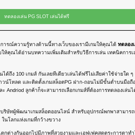
ทดลองเล่น PG SLOT เล่นได้ฟรี
สบการณ์ความรู้ทางด้านนี้ทางเว็บของเรามีเกมให้คุณได้
ทดลองเ
ด้วยให้คุณได้อ่านบทความเพิ่มเติมสำหรับวิธีการเล่น เทคนิคกา
้ถึง 100 เกมส์ กันเลยทีเดียวเล่นได้ฟรีไม่เสียค่าใช้จ่ายใด ๆ ห
น์โหลด และติดตั้งเกมสล็อตPG ฝาก-ถอนไม่มีขั้นต่ำบนมือถ
ะ Andriod ลูกค้าก็จะสามารถเลือกเกมส์ที่ต้องการทดลองเล่นได้เ
บริษัทผู้พัฒนาเกมสล็อตออนไลน์ สำหรับอุปกรณ์พกพาสามารถเล
s ในโลกแห่งเกมที่กว้างขวาง
ที่แตกต่างกันออกไปมีภาพที่สวยงามและเอฟเฟคสุดตระการตาทำให