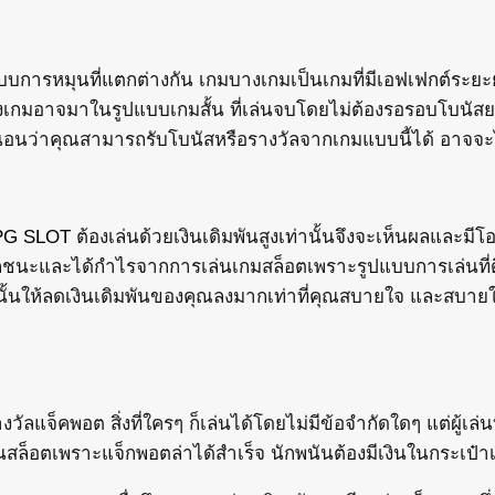
ารหมุนที่แตกต่างกัน เกมบางเกมเป็นเกมที่มีเอฟเฟกต์ระยะยา
ต่บางเกมอาจมาในรูปแบบเกมสั้น ที่เล่นจบโดยไม่ต้องรอรอบโบนัส
น่นอนว่าคุณสามารถรับโบนัสหรือรางวัลจากเกมแบบนี้ได้ อาจจะ
PG SLOT
ต้องเล่นด้วยเงินเดิมพันสูงเท่านั้นจึงจะเห็นผลและมี
รถชนะและได้กำไรจากการเล่นเกมสล็อตเพราะรูปแบบการเล่นที่ด
ดังนั้นให้ลดเงินเดิมพันของคุณลงมากเท่าที่คุณสบายใจ และสบาย
งวัลแจ็คพอต สิ่งที่ใครๆ ก็เล่นได้โดยไม่มีข้อจำกัดใดๆ แต่ผู้เล่
นสล็อตเพราะแจ็กพอตล่าได้สำเร็จ นักพนันต้องมีเงินในกระเป๋