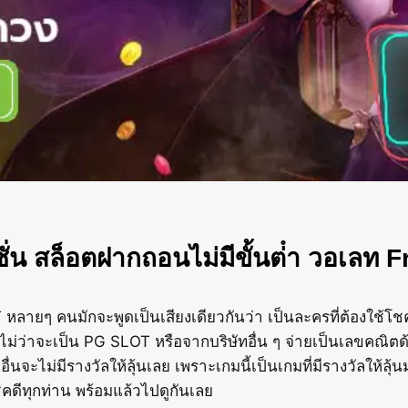
่น สล็อตฝากถอนไม่มีขั้นต่ํา วอเลท F
ลายๆ คนมักจะพูดเป็นเสียงเดียวกันว่า เป็นละครที่ต้องใช้โช
 ไม่ว่าจะเป็น PG SLOT หรือจากบริษัทอื่น ๆ จ่ายเป็นเลขคณิ
นจะไม่มีรางวัลให้ลุ้นเลย เพราะเกมนี้เป็นเกมที่มีรางวัลให้ลุ้
ชคดีทุกท่าน พร้อมแล้วไปดูกันเลย