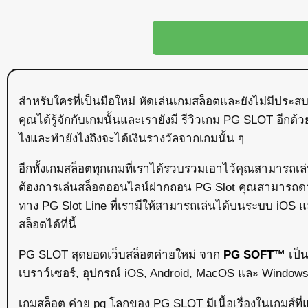
สำหรับใครที่เป็นมือใหม่ หัดเล่นเกมสล็อตและยังไม่มีประ
คุณได้รู้จักกับเกมนั้นและเรายังมี รีวิวเกม PG SLOT อีก
ไงและทำยังไงถึงจะได้เงินรางวัลจากเกมนั้น ๆ
อีกทั้งเกมสล็อตทุกเกมที่เราได้รวบรวมเอาไว้คุณสามารถเล่นได
ต้องการเล่นสล็อตออนไลน์ฝากถอน PG Slot คุณสามารถดาว
ทาง PG Slot Line ที่เรามีให้สามารถเล่นได้บนระบบ iOS แล
สล็อตได้ที่นี้
PG SLOT สุดยอดเว็บสล็อตค่ายใหม่ จาก
PG SOFT™
เป็น
เบราว์เซอร์, อุปกรณ์ iOS, Android, MacOS และ Window
เกมสล็อต ค่าย pg
โลกของ PG SLOT มีเนื้อเรื่องในเกมส์