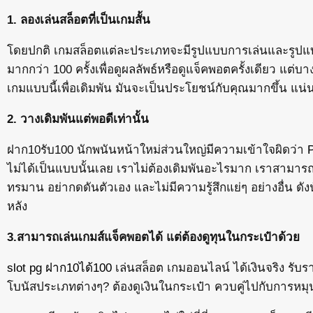
1. ลองเล่นสล็อตที่เป็นเกมสั้น
โดยปกติ เกมสล็อตแต่ละประเภทจะมีรูปแบบการเล่นและรูปแบบก
มากกว่า 100 ครั้งเพื่อดูผลลัพธ์หรือดูแจ็คพอตครั้งเดียว แ
เกมแบบนี้เพื่อเดิมพัน มันจะเป็นประโยชน์กับคุณมากขึ้น แ
2. วางเดิมพันแต่พอดีเท่านั้น
ฝาก10รับ100
นักพนันหน้าใหม่ส่วนใหญ่มีความเข้าใจผิดว่า
ไม่ได้เป็นแบบนั้นเลย เราไม่ต้องเดิมพันอะไรมาก เราสามา
ทรมาน อย่ากดดันตัวเอง และไม่มีความรู้สึกแย่ๆ อย่างอื่น 
หลัง
3.สามารถเล่นเกมส์แจ็คพอตได้ แต่ต้องดูทุนในกระเป๋าด้วย
slot pg ฝาก10ได้100
เล่นสล็อต เกมออนไลน์ ได้เงินจริง รับรา
โบนัสประเภทต่างๆ? ต้องดูเงินในกระเป๋า ควบคู่ไปกับการหมุ