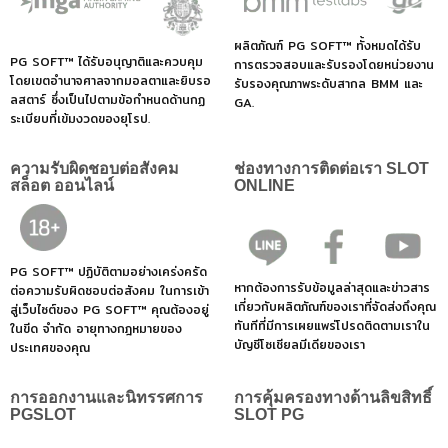
ผลิตภัณฑ์ PG SOFT™ ทั้งหมดได้รับ
PG SOFT™ ได้รับอนุญาติและควบคุม
การตรวจสอบและรับรองโดยหน่วยงาน
โดยเขตอำนาจศาลจากมอลตาและยิบรอ
รับรองคุณภาพระดับสากล BMM และ
ลสตาร์ ซึ่งเป็นไปตามข้อกำหนดด้านกฏ
GA.
ระเบียบที่เข้มงวดของยุโรป.
ความรับผิดชอบต่อสังคม
ช่องทางการติดต่อเรา SLOT
สล็อต ออนไลน์
ONLINE
PG SOFT™ ปฏิบัติตามอย่างเคร่งครัด
หากต้องการรับข้อมูลล่าสุดและข่าวสาร
ต่อความรับผิดชอบต่อสังคม ในการเข้า
เกี่ยวกับผลิตภัณฑ์ของเราที่จัดส่งถึงคุณ
สู่เว็บไซต์ของ PG SOFT™ คุณต้องอยู่
ทันทีที่มีการเผยแพร่โปรดติดตามเราใน
ในขีด จำกัด อายุทางกฎหมายของ
บัญชีโซเชียลมีเดียของเรา
ประเทศของคุณ
การออกงานและนิทรรศการ
การคุ้มครองทางด้านลิขสิทธิ์
PGSLOT
SLOT PG