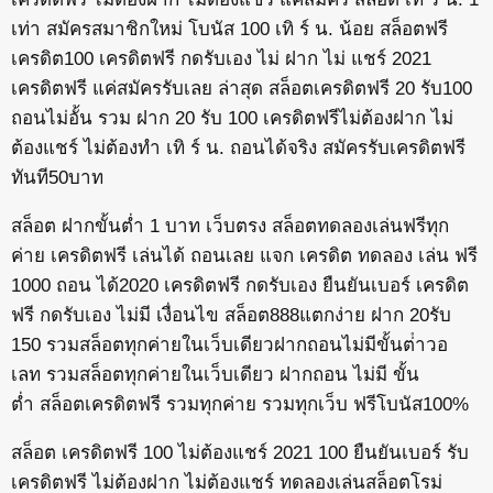
เท่า สมัครสมาชิกใหม่ โบนัส 100 เทิ ร์ น. น้อย สล็อตฟรี
เครดิต100 เครดิตฟรี กดรับเอง ไม่ ฝาก ไม่ แชร์ 2021
เครดิตฟรี แค่สมัครรับเลย ล่าสุด สล็อตเครดิตฟรี 20 รับ100
ถอนไม่อั้น รวม ฝาก 20 รับ 100 เครดิตฟรีไม่ต้องฝาก ไม่
ต้องแชร์ ไม่ต้องทำ เทิ ร์ น. ถอนได้จริง สมัครรับเครดิตฟรี
ทันที50บาท
สล็อต ฝากขั้นต่ำ 1 บาท เว็บตรง
สล็อตทดลองเล่นฟรีทุก
ค่าย
เครดิตฟรี เล่นได้ ถอนเลย
แจก เครดิต ทดลอง เล่น ฟรี
1000 ถอน ได้2020
เครดิตฟรี กดรับเอง ยืนยันเบอร์
เครดิต
ฟรี กดรับเอง ไม่มี เงื่อนไข
สล็อต888แตกง่าย
ฝาก 20รับ
150
รวมสล็อตทุกค่ายในเว็บเดียวฝากถอนไม่มีขั้นต่ําวอ
เลท
รวมสล็อตทุกค่ายในเว็บเดียว ฝากถอน ไม่มี ขั้น
ต่ำ
สล็อตเครดิตฟรี รวมทุกค่าย รวมทุกเว็บ
ฟรีโบนัส100%
สล็อต เครดิตฟรี 100 ไม่ต้องแชร์ 2021 100
ยืนยันเบอร์ รับ
เครดิตฟรี ไม่ต้องฝาก ไม่ต้องแชร์
ทดลองเล่นสล็อตโรม่