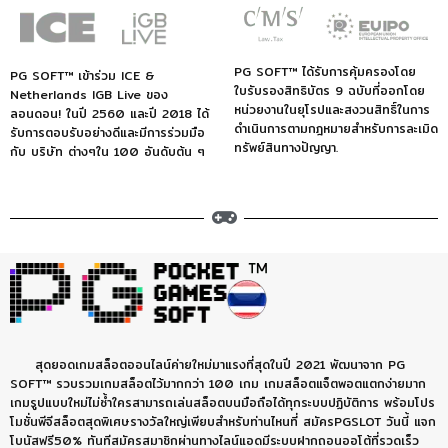
PG SOFT™ ได้รับการคุ้มครองโดย
PG SOFT™ เข้าร่วม ICE &
ใบรับรองสิทธิบัตร 9 ฉบับที่ออกโดย
Netherlands IGB Live ของ
หน่วยงานในยุโรปและสงวนสิทธิ์ในการ
ลอนดอน! ในปี 2560 และปี 2018 ได้
ดำเนินการตามกฎหมายสำหรับการละเมิด
รับการตอบรับอย่างดีและมีการร่วมมือ
ทรัพย์สินทางปัญญา.
กับ บริษัท ต่างๆใน 100 อันดับต้น ๆ
สุดยอดเกมสล็อตออนไลน์ค่ายใหม่มาแรงที่สุดในปี 2021 พัฒนาจาก PG
SOFT™ รวบรวมเกมสล็อตไว้มากกว่า 100 เกม เกมสล็อตแจ็ตพอตแตกง่ายมาก
เกมรูปแบบใหม่ไม่ซ้ำใครสามารถเล่นสล็อตบนมือถือได้ทุกระบบปฏิบัติการ พร้อมโปร
โมชั่นพีจีสล็อตสุดพิเศษรางวัลใหญ่เพียบสำหรับท่านไหนที่ สมัครPGSLOT วันนี้ แจก
โบนัสฟรี50% ทันทีสมัครสมาชิกผ่านทางไลน์แอดมีระบบฝากถอนออโต้ที่รวดเร็ว