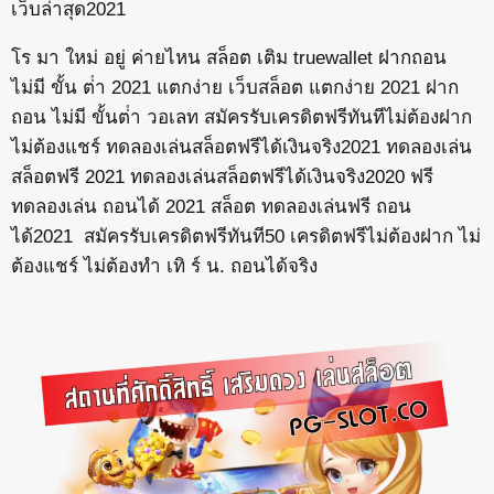
เว็บล่าสุด2021
โร มา ใหม่ อยู่ ค่ายไหน
สล็อต เติม truewallet ฝากถอน
ไม่มี ขั้น ต่ํา 2021 แตกง่าย
เว็บสล็อต แตกง่าย 2021 ฝาก
ถอน ไม่มี ขั้นต่ํา วอเลท
สมัครรับเครดิตฟรีทันทีไม่ต้องฝาก
ไม่ต้องแชร์
ทดลองเล่นสล็อตฟรีได้เงินจริง2021 ทดลองเล่น
สล็อตฟรี 2021 ทดลองเล่นสล็อตฟรีได้เงินจริง2020 ฟรี
ทดลองเล่น ถอนได้ 2021 สล็อต ทดลองเล่นฟรี ถอน
ได้2021
สมัครรับเครดิตฟรีทันที50
เครดิตฟรีไม่ต้องฝาก ไม่
ต้องแชร์ ไม่ต้องทำ เทิ ร์ น. ถอนได้จริง