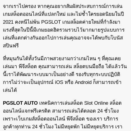
จากเราไปครอง หากคุณอยากสัมผัสประสบการณ์การเล่น
เกมสล็อตออนไลน์ที่แปลกใหม่ และไม่ซ้ำใครยอดนิยมในปี
2021 คงหนีไม่พ้น PGSLOT เกมสล็อตค่ายใหม่ที่กำลังมา
แรงที่สุดในปีนี้มีเกมยอดฮิตรวมรวบไว้มากมายรูปแบบการ
เล่นที่แตกต่างกันออกไปการเล่นคุณอาจจะได้พบกับโบนัส
สปินฟรี
ที่หมุนกันได้ทั้งวันมีภาพสวยงามกว่าเกมไหน ๆ ที่คุณเคย
เล่นมา พีจีสล็อต คุณสามารถเล่น สล็อตบนมือถือ ได้แล้ววัน
นี้เราได้พัฒนาระบบมาเป็นอย่างดี รองรับทุกระบบปฏิบัติ
การไม่ว่าจะเป็นอุปกรณ์ iOS หรือ Android ก็สามารถเข้า
เล่นได้
PGSLOT AUTO
เทคนิคการเล่นสล็อต Slot Online สล็อต
ออนไลน์แจกฟรีเครดิต สามารถเล่นได้ตลอด 24 ชั่วโมง
เพราะเว็บเกมส์สล็อตออนไลน์ พีจีสล็อต ของเรา บริการ
ลูกค้าทุกท่าน 24 ชั่วโมง ไม่มีหยุดพัก ไม่มีหยุดบริการ เรา