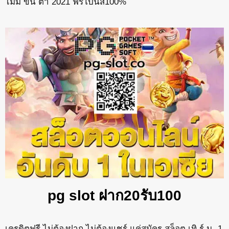
ไม่มี ขั้น ต่ํา 2021
ฟรีโบนัส100%
pg slot ฝาก20รับ100
เครดิตฟรี ไม่ต้องฝาก ไม่ต้องแชร์ แค่สมัคร
สล็อต เทิ ร์ น. 1