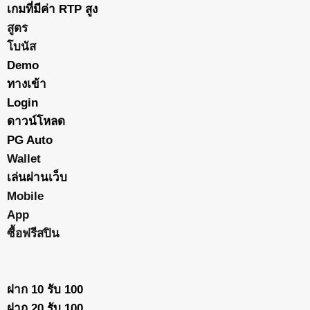
เกมที่มีค่า RTP สูง
สูตร
โบนัส
Demo
ทางเข้า
Login
ดาวน์โหลด
PG Auto
Wallet
เล่นผ่านเว็บ
Mobile
App
ซื้อฟรีสปิน
ฝาก 10 รับ 100
ฝาก 20 รับ 100