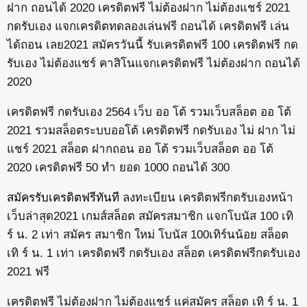
ฝาก ถอนได้ 2020 เครดิตฟรี ไม่ต้องฝาก ไม่ต้องแชร์ 2021
กดรับเอง แจกเครดิตทดลองเล่นฟรี ถอนได้ เครดิตฟรี เล่น
ได้ถอน เลย2021 สมัครวันนี้ รับเครดิตฟรี 100 เครดิตฟรี กด
รับเอง ไม่ต้องแชร์ คาสิโนแจกเครดิตฟรี ไม่ต้องฝาก ถอนได้
2020
เครดิตฟรี กดรับเอง 2564
เว็บ ออ โต้
รวมเว็บสล็อต ออ โต้
2021
รวมสล็อตระบบออโต้
เครดิตฟรี กดรับเอง ไม่ ฝาก ไม่
แชร์ 2021
สล็อต ฝากถอน ออ โต้
รวมเว็บสล็อต ออ โต้
2020
เครดิตฟรี 50 ทํา ยอด 1000 ถอนได้ 300
สมัครรับเครดิตฟรีทันที
ลงทะเบียน เครดิตฟรีกดรับเองหน้า
เว็บล่าสุด2021 เกมส์สล็อต สมัครสมาชิก แจกโบนัส 100 เทิ
ร์ น. 2 เท่า สมัคร สมาชิก ใหม่ โบนัส 100เทิร์นน้อย สล็อต
เทิ ร์ น. 1 เท่า เครดิตฟรี กดรับเอง สล็อต เครดิตฟรีกดรับเอง
2021 ฟรี
เครดิตฟรี ไม่ต้องฝาก ไม่ต้องแชร์ แค่สมัคร
สล็อต เทิ ร์ น. 1