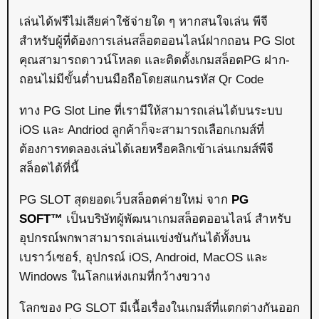
เล่นได้ฟรีไม่เสียค่าใช้จ่ายใด ๆ หากสนใจเล่น พีจี
สำหรับผู้ที่ต้องการเล่นสล็อตออนไลน์ฝากถอน PG Slot
คุณสามารถดาวน์โหลด และติดตั้งเกมสล็อตPG ฝาก-
ถอนไม่มีขั้นต่ำบนมือถือโดยสแกนรหัส Qr Code
ทาง PG Slot Line ที่เรามีให้สามารถเล่นได้บนระบบ
iOS และ Andriod ลูกค้าก็จะสามารถเลือกเกมส์ที่
ต้องการทดลองเล่นได้เลยหรือคลิกเข้าเล่นเกมส์พีจี
สล็อตได้ที่นี้
PG SLOT สุดยอดเว็บสล็อตค่ายใหม่ จาก
PG
SOFT™
เป็นบริษัทผู้พัฒนาเกมสล็อตออนไลน์ สำหรับ
อุปกรณ์พกพาสามารถเล่นแข่งขันกันได้ทั้งบน
เบราว์เซอร์, อุปกรณ์ iOS, Android, MacOS และ
Windows ในโลกแห่งเกมที่กว้างขวาง
โลกของ PG SLOT มีเนื้อเรื่องในเกมส์ที่แตกต่างกันออก