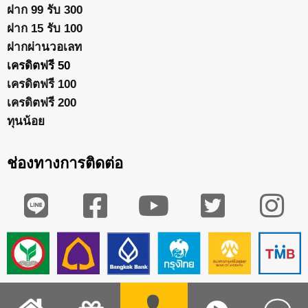
ฝาก 99 รับ 300
ฝาก 15 รับ 100
ฝากผ่านวอเลท
เครดิตฟรี 50
เครดิตฟรี 100
เครดิตฟรี 200
ทุนน้อย
ช่องทางการติดต่อ