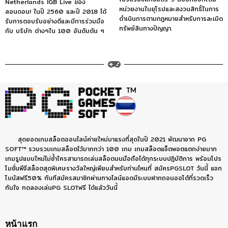
Netherlands IGB Live ของ
หน่วยงานในยุโรปและสงวนสิทธิ์ในการ
ลอนดอน! ในปี 2560 และปี 2018 ได้
ดำเนินการตามกฎหมายสำหรับการละเมิด
รับการตอบรับอย่างดีและมีการร่วมมือ
ทรัพย์สินทางปัญญา.
กับ บริษัท ต่างๆใน 100 อันดับต้น ๆ
สุดยอดเกมสล็อตออนไลน์ค่ายใหม่มาแรงที่สุดในปี 2021 พัฒนาจาก PG
SOFT™ รวบรวมเกมสล็อตไว้มากกว่า 100 เกม เกมสล็อตแจ็ตพอตแตกง่ายมาก
เกมรูปแบบใหม่ไม่ซ้ำใครสามารถเล่นสล็อตบนมือถือได้ทุกระบบปฏิบัติการ พร้อมโปร
โมชั่นพีจีสล็อตสุดพิเศษรางวัลใหญ่เพียบสำหรับท่านไหนที่ สมัครPGSLOT วันนี้ แจก
โบนัสฟรี50% ทันทีสมัครสมาชิกผ่านทางไลน์แอดมีระบบฝากถอนออโต้ที่รวดเร็ว
ทันใจ ทดลองเล่นPG SLOTฟรี ได้แล้ววันนี้
หน้าแรก