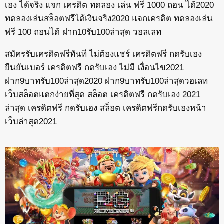
เอง ได้จริง แจก เครดิต ทดลอง เล่น ฟรี 1000 ถอน ได้2020
ทดลองเล่นสล็อตฟรีได้เงินจริง2020 แจกเครดิต ทดลองเล่น
ฟรี 100 ถอนได้ ฝาก10รับ100ล่าสุด วอลเลท
สมัครรับเครดิตฟรีทันที ไม่ต้องแชร์
เครดิตฟรี กดรับเอง
ยืนยันเบอร์ เครดิตฟรี กดรับเอง ไม่มี เงื่อนไข2021
ฝาก9บาทรับ100ล่าสุด2020 ฝาก9บาทรับ100ล่าสุดวอเลท
เว็บสล็อตแตกง่ายที่สุด สล็อต เครดิตฟรี กดรับเอง 2021
ล่าสุด เครดิตฟรี กดรับเอง สล็อต เครดิตฟรีกดรับเองหน้า
เว็บล่าสุด2021