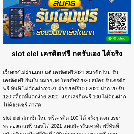
slot eiei เครดิตฟรี กดรับเอง ได้จริง
เว็บตรงไม่ผ่านเอเย่นต์ เครดิตฟรี2021 สมาชิกใหม่ รับ
เครดิตฟรี
ยืนยัน หมายเลขโทรศัพท์2020
สมัคร รับเครดิต
ฟรี ทันที ไม่ต้องฝาก2021 ฝาก20ฟรี100 2020 ฝาก 20 รับ
120 สล็อตที่แตกง่าย 2020 แจกเครดิตฟรี 100 ไม่ต้องฝาก
ไม่ต้องแชร์ ล่าสุด
slot eiei สมาชิกใหม่ ฟรีเครดิต 100 ได้ จริงๆ
แจก user
ทดลองเล่นฟรี ถอนได้ 2021 แค่สมัครรับเครดิตฟรีทันที