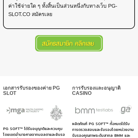
ค่าใช้จ่ายใด ๆ
ทั้งสิ้นเป็นส่วนหนึ่งกับทางเว็บ PG-
SLOT.CO สมัครเลย
เอกสารรับรองของค่าย PG
การรับรองและอนุญาติ
SLOT
CASINO
ผลิตภัณฑ์ PG SOFT™ ทั้งหมดได้รับ
PG SOFT™ ได้รับอนุญาติและควบคุม
การตรวจสอบและรับรองโดยหน่วยงาน
โดยเขตอำนาจศาลจากมอลตาและยิบรอ
รับรองคุณภาพระดับสากล BMM และ