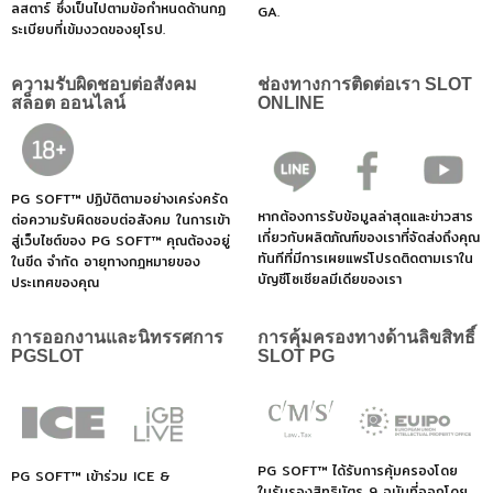
ลสตาร์ ซึ่งเป็นไปตามข้อกำหนดด้านกฏ
GA.
ระเบียบที่เข้มงวดของยุโรป.
ความรับผิดชอบต่อสังคม
ช่องทางการติดต่อเรา SLOT
สล็อต ออนไลน์
ONLINE
PG SOFT™ ปฏิบัติตามอย่างเคร่งครัด
หากต้องการรับข้อมูลล่าสุดและข่าวสาร
ต่อความรับผิดชอบต่อสังคม ในการเข้า
เกี่ยวกับผลิตภัณฑ์ของเราที่จัดส่งถึงคุณ
สู่เว็บไซต์ของ PG SOFT™ คุณต้องอยู่
ทันทีที่มีการเผยแพร่โปรดติดตามเราใน
ในขีด จำกัด อายุทางกฎหมายของ
บัญชีโซเชียลมีเดียของเรา
ประเทศของคุณ
การออกงานและนิทรรศการ
การคุ้มครองทางด้านลิขสิทธิ์
PGSLOT
SLOT PG
PG SOFT™ ได้รับการคุ้มครองโดย
PG SOFT™ เข้าร่วม ICE &
ใบรับรองสิทธิบัตร 9 ฉบับที่ออกโดย