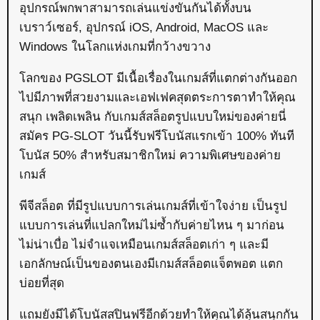
อุปกรณ์พกพาสามารถเล่นแข่งขันกันได้ทั้งบน
เบราว์เซอร์, อุปกรณ์ iOS, Android, MacOS และ
Windows ในโลกแห่งเกมที่กว้างขวาง
โลกของ PGSLOT มีเนื้อเรื่องในเกมส์ที่แตกต่างกันออก
ไปมีภาพที่สวยงามและเอฟเฟคสุดตระการตาทำให้คุณ
สนุก เพลิดเพลิน กับเกมส์สล็อตรูปแบบใหม่ของค่ายนี่
สมัคร PG-SLOT วันนี้รับฟรีโบนัสแรกเข้า 100% ทันที
โบนัส 50% สำหรับสมาชิกใหม่ ความพิเศษของค่าย
เกมส์
พีจีสล็อต ที่มีรูปแบบการเล่นเกมส์ที่เข้าใจง่าย เป็นรูป
แบบการเล่นที่แปลกใหม่ไม่ซ้ำกับค่ายไหน ๆ มาก่อน
ไม่น่าเบื่อ ไม่จำแจเหมือนเกมส์สล็อตเก่า ๆ และมี
เอกลักษณ์เป็นของตนเองมีเกมส์สล็อตแจ็ตพอต แตก
บ่อยที่สุด
แถมยังมีได้โบนัสสปินฟรีอีกด้วยทำให้คุณได้ลุ้นสนุกกัน