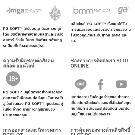
ผลิตภัณฑ์ PG SOFT™ ทั้งหมดได้รับ
PG SOFT™ ได้รับอนุญาติและควบคุม
การตรวจสอบและรับรองโดยหน่วยงาน
โดยเขตอำนาจศาลจากมอลตาและยิบรอ
รับรองคุณภาพระดับสากล BMM และ
ลสตาร์ ซึ่งเป็นไปตามข้อกำหนดด้านกฏ
GA.
ระเบียบที่เข้มงวดของยุโรป.
ความรับผิดชอบต่อสังคม
ช่องทางการติดต่อเรา SLOT
สล็อต ออนไลน์
ONLINE
PG SOFT™ ปฏิบัติตามอย่างเคร่งครัด
หากต้องการรับข้อมูลล่าสุดและข่าวสาร
ต่อความรับผิดชอบต่อสังคม ในการเข้า
เกี่ยวกับผลิตภัณฑ์ของเราที่จัดส่งถึงคุณ
สู่เว็บไซต์ของ PG SOFT™ คุณต้องอยู่
ทันทีที่มีการเผยแพร่โปรดติดตามเราใน
ในขีด จำกัด อายุทางกฎหมายของ
บัญชีโซเชียลมีเดียของเรา
ประเทศของคุณ
การออกงานและนิทรรศการ
การคุ้มครองทางด้านลิขสิทธิ์