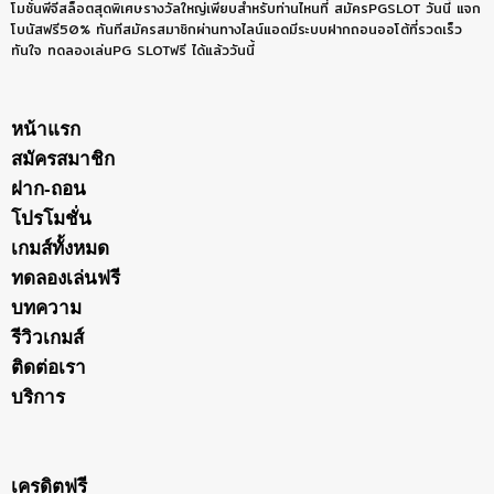
โมชั่นพีจีสล็อตสุดพิเศษรางวัลใหญ่เพียบสำหรับท่านไหนที่ สมัครPGSLOT วันนี้ แจก
โบนัสฟรี50% ทันทีสมัครสมาชิกผ่านทางไลน์แอดมีระบบฝากถอนออโต้ที่รวดเร็ว
ทันใจ ทดลองเล่นPG SLOTฟรี ได้แล้ววันนี้
หน้าแรก
สมัครสมาชิก
ฝาก-ถอน
โปรโมชั่น
เกมส์ทั้งหมด
ทดลองเล่นฟรี
บทความ
รีวิวเกมส์
ติดต่อเรา
บริการ
เครดิตฟรี