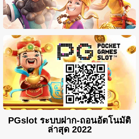
PGslot ระบบฝาก-ถอนอัตโนมัติ
ล่าสุด 2022