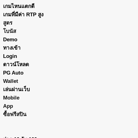
เกมไหนแตกดี
เกมที่มีค่า RTP สูง
สูตร
โบนัส
Demo
ทางเข้า
Login
ดาวน์โหลด
PG Auto
Wallet
เล่นผ่านเว็บ
Mobile
App
ซื้อฟรีสปิน