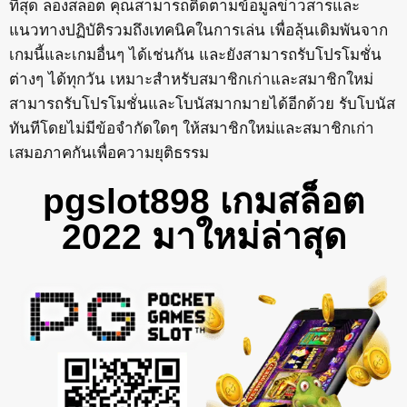
ที่สุด ลองสล็อต คุณสามารถติดตามข้อมูลข่าวสารและ
แนวทางปฏิบัติรวมถึงเทคนิคในการเล่น เพื่อลุ้นเดิมพันจาก
เกมนี้และเกมอื่นๆ ได้เช่นกัน และยังสามารถรับโปรโมชั่น
ต่างๆ ได้ทุกวัน เหมาะสำหรับสมาชิกเก่าและสมาชิกใหม่
สามารถรับโปรโมชั่นและโบนัสมากมายได้อีกด้วย รับโบนัส
ทันทีโดยไม่มีข้อจำกัดใดๆ ให้สมาชิกใหม่และสมาชิกเก่า
เสมอภาคกันเพื่อความยุติธรรม
pgslot898 เกมสล็อต
2022 มาใหม่ล่าสุด