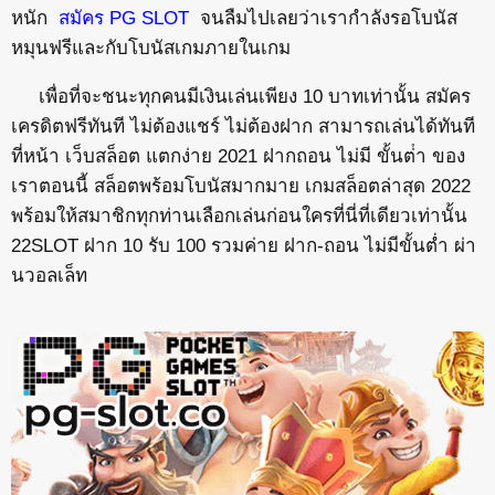
หนัก
สมัคร PG SLOT
จนลืมไปเลยว่าเรากำลังรอโบนัส
หมุนฟรีและกับโบนัสเกมภายในเกม
เพื่อที่จะชนะทุกคนมีเงินเล่นเพียง 10 บาทเท่านั้น สมัคร
เครดิตฟรีทันที ไม่ต้องแชร์ ไม่ต้องฝาก สามารถเล่นได้ทันที
ที่หน้า
เว็บสล็อต แตกง่าย 2021 ฝากถอน ไม่มี ขั้นต่ํา
ของ
เราตอนนี้ สล็อตพร้อมโบนัสมากมาย เกมสล็อตล่าสุด 2022
พร้อมให้สมาชิกทุกท่านเลือกเล่นก่อนใครที่นี่ที่เดียวเท่านั้น
22SLOT ฝาก 10 รับ 100 รวมค่าย ฝาก-ถอน ไม่มีขั้นต่ำ ผ่า
นวอลเล็ท