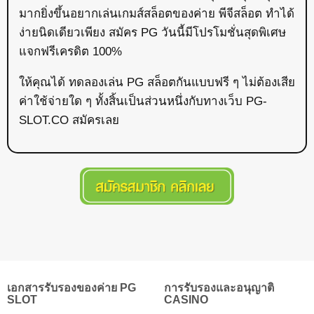
มากยิ่งขึ้นอยากเล่นเกมส์สล็อตของค่าย พีจีสล็อต ทำได้
ง่ายนิดเดียวเพียง สมัคร PG วันนี้มีโปรโมชั่นสุดพิเศษ
แจกฟรีเครดิต 100%
ให้คุณได้ ทดลองเล่น PG สล็อตกันแบบฟรี ๆ ไม่ต้องเสีย
ค่าใช้จ่ายใด ๆ
ทั้งสิ้นเป็นส่วนหนึ่งกับทางเว็บ PG-
SLOT.CO สมัครเลย
เอกสารรับรองของค่าย PG
การรับรองและอนุญาติ
SLOT
CASINO