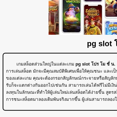
pg slot โ
เกมสล็อตส่วนใหญ่ในแต่ละเกม
pg slot โปร โม ชั่ น. 5
การเล่นสล็อต มักจะมีคุณสมบัติพิเศษเพื่อให้คุณชนะ และเป็นสิ
ของแต่ละเกม คุณจะต้องกรอกสัญลักษณ์กระจายหรือสัญลักษณ์โ
รับก็จะแตกต่างกันออกไปเช่นกัน สามารถเล่นได้ฟรีไม่มีเงิน
ลงทุนในลักษณะที่ทำให้ผู้เล่นใหม่เล่นสล็อตได้ง่ายขึ้น สู
การชนะสล็อตมาลองเดิมพันจริงมากขึ้น ผู้เล่นสามารถลองใ