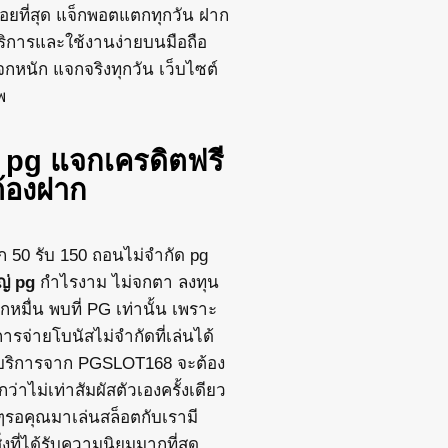
่อยที่สุด แจ็กพอตแตกทุกวัน ฝาก
นบริการและใช้งานง่ายบนมือถือ
แจกหนัก แจกจริงทุกวัน เว็บไซต์
พ
่ pg แจกเครดิตฟรี
ต้องฝาก
50 รับ 150 ถอนไม่จำกัด pg
ญ่ pg
กำไรงาม ไม่จกตา ลงทุน
กหมื่น พบที่ PG เท่านั้น เพราะ
ารจ่ายโบนัสไม่จำกัดที่เล่นได้
ใช้บริการจาก PGSLOT168 จะต้อง
าไม่เท่าสัมผัสตัวเองครั้งเดียว
งดีๆรอคุณมาเล่นสล็อตกับเรามี
งที่ได้รับความนิยมมากที่สุด