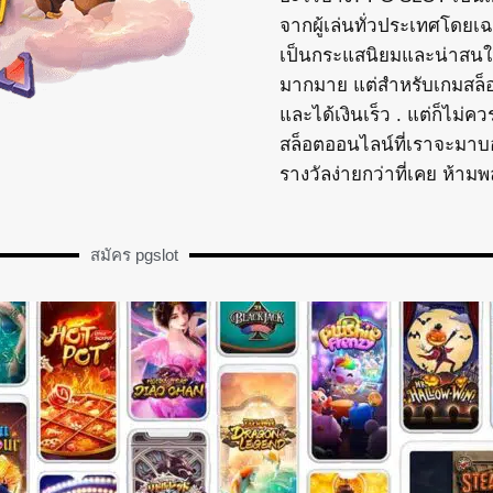
จากผู้เล่นทั่วประเทศโดย
เป็นกระแสนิยมและน่าสนใจม
มากมาย แต่สำหรับเกมสล็อต
และได้เงินเร็ว . แต่ก็ไม่คว
สล็อตออนไลน์ที่เราจะมาบอก
รางวัลง่ายกว่าที่เคย ห้าม
สมัคร pgslot