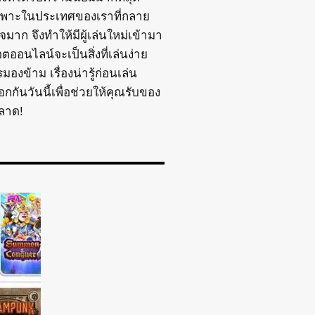
เฉพาะในประเทศของเราที่กลาย
าก จึงทำให้มีผู้เล่นใหม่เข้ามา
ออนไลน์จะเป็นสิ่งที่เล่นง่าย
รมองข้าม เรื่องน่ารู้ก่อนเล่น
กันวันนี้เพื่อช่วยให้คุณรับของ
พลาด!