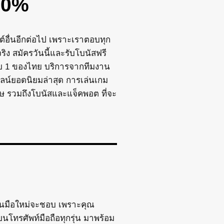
 50%
ต์อื่นอีกต่อไป เพราะเราตอบทุก
ริง สมัครวันนี้และรับโบนัสฟรี
นดับ 1 ของไทย บริการจากทีมงาน
ลน์ยอดนิยมล่าสุด การเล่นเกม
ิเศษ รวมถึงโบนัสและแจ็คพอต ที่จะ
้เล่นมือใหม่จะชอบ เพราะคุณ
โทรศัพท์มือถือทุกรุ่น มาพร้อม