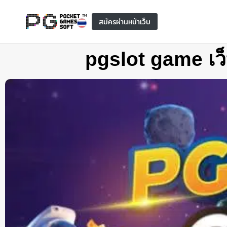
สมัครผ่านหน้าเว็บ
pgslot game เว็