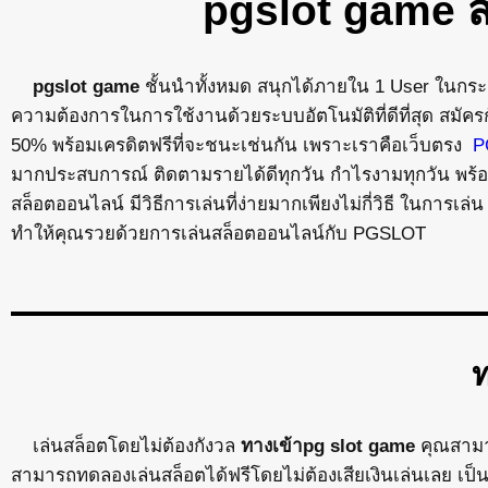
pgslot game ส
pgslot game
ชั้นนำทั้งหมด สนุกได้ภายใน 1 User ในกระเป
ความต้องการในการใช้งานด้วยระบบอัตโนมัติที่ดีที่สุด สมัครกั
50% พร้อมเครดิตฟรีที่จะชนะเช่นกัน เพราะเราคือเว็บตรง
P
มากประสบการณ์ ติดตามรายได้ดีทุกวัน กำไรงามทุกวัน พร้อ
สล็อตออนไลน์ มีวิธีการเล่นที่ง่ายมากเพียงไม่กี่วิธี ในการเ
ทำให้คุณรวยด้วยการเล่นสล็อตออนไลน์กับ PGSLOT
ท
เล่นสล็อตโดยไม่ต้องกังวล
ทางเข้าpg slot game
คุณสามาร
สามารถทดลองเล่นสล็อตได้ฟรีโดยไม่ต้องเสียเงินเล่นเลย เป