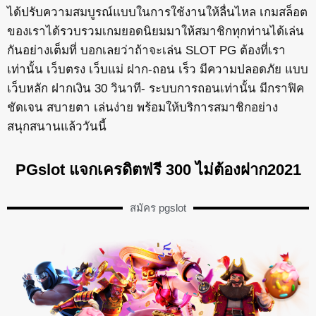
ได้ปรับความสมบูรณ์แบบในการใช้งานให้ลื่นไหล เกมสล็อต
ของเราได้รวบรวมเกมยอดนิยมมาให้สมาชิกทุกท่านได้เล่น
กันอย่างเต็มที่ บอกเลยว่าถ้าจะเล่น SLOT PG ต้องที่เรา
เท่านั้น เว็บตรง เว็บแม่ ฝาก-ถอน เร็ว มีความปลอดภัย แบบ
เว็บหลัก ฝากเงิน 30 วินาที- ระบบการถอนเท่านั้น มีกราฟิค
ชัดเจน สบายตา เล่นง่าย พร้อมให้บริการสมาชิกอย่าง
สนุกสนานแล้ววันนี้
PGslot แจกเครดิตฟรี 300 ไม่ต้องฝาก2021
สมัคร pgslot