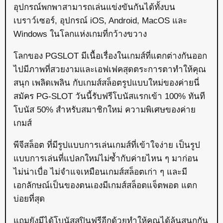
อุปกรณ์พกพาสามารถเล่นแข่งขันกันได้ทั้งบน
เบราว์เซอร์, อุปกรณ์ iOS, Android, MacOS และ
Windows ในโลกแห่งเกมที่กว้างขวาง
โลกของ PGSLOT มีเนื้อเรื่องในเกมส์ที่แตกต่างกันออก
ไปมีภาพที่สวยงามและเอฟเฟคสุดตระการตาทำให้คุณ
สนุก เพลิดเพลิน กับเกมส์สล็อตรูปแบบใหม่ของค่ายนี่
สมัคร PG-SLOT วันนี้รับฟรีโบนัสแรกเข้า 100% ทันที
โบนัส 50% สำหรับสมาชิกใหม่ ความพิเศษของค่าย
เกมส์
พีจีสล็อต ที่มีรูปแบบการเล่นเกมส์ที่เข้าใจง่าย เป็นรูป
แบบการเล่นที่แปลกใหม่ไม่ซ้ำกับค่ายไหน ๆ มาก่อน
ไม่น่าเบื่อ ไม่จำแจเหมือนเกมส์สล็อตเก่า ๆ และมี
เอกลักษณ์เป็นของตนเองมีเกมส์สล็อตแจ็ตพอต แตก
บ่อยที่สุด
แถมยังมีได้โบนัสสปินฟรีอีกด้วยทำให้คุณได้ลุ้นสนุกกัน