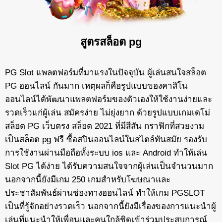
สูตรสล็อต pg
PG Slot แพลตฟอร์มที่มาแรงในปัจจุบัน ผู้เล่นสนใจสล็อต
PG ออนไลน์ กันมาก เหตุผลก็คือรูปแบบของคาสิโน
ออนไลน์ได้พัฒนาแพลตฟอร์มของตัวเองให้ใช้งานง่ายและ
รวดเร็วแก่ผู้เล่น สมัครง่าย ไม่ยุ่งยาก ด้วยรูปแบบเกมเดโม่
สล็อต PG เว็บตรง สล็อต 2021 ที่มีสีสัน กราฟิกที่สวยงาม
เป็นสล็อต pg ฟรี ซื้อสปินออนไลน์ในสไตล์ทันสมัย รองรับ
การใช้งานผ่านมือถือทั้งระบบ ios และ Android ทำให้เล่น
Slot PG ได้ง่าย ได้รับความสนใจจากผู้เล่นเป็นจำนวนมาก
นอกจากนี้ยังมีเกม 250 เกมสำหรับโฆษณาและ
ประชาสัมพันธ์ผ่านช่องทางออนไลน์ ทำให้เกม PGSLOT
เป็นที่รู้จักอย่างรวดเร็ว นอกจากนี้ยังมีเรื่องของการแนะนำผู้
เล่นที่แนะนำให้เพื่อนและคนใกล้ชิดเข้าร่วมประสบการณ์