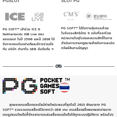
PGSLOT
SLOT PG
PG SOFT™ ได้รับการคุ้มครองโดย
PG SOFT™ เข้าร่วม ICE &
ใบรับรองสิทธิบัตร 9 ฉบับที่ออกโดย
Netherlands IGB Live ของ
หน่วยงานในยุโรปและสงวนสิทธิ์ในการ
ลอนดอน! ในปี 2560 และปี 2018 ได้
ดำเนินการตามกฎหมายสำหรับการละเมิด
รับการตอบรับอย่างดีและมีการร่วมมือ
ทรัพย์สินทางปัญญา.
กับ บริษัท ต่างๆใน 100 อันดับต้น ๆ
สุดยอดเกมสล็อตออนไลน์ค่ายใหม่มาแรงที่สุดในปี 2021 พัฒนาจาก PG
SOFT™ รวบรวมเกมสล็อตไว้มากกว่า 100 เกม เกมสล็อตแจ็ตพอตแตกง่ายมาก
เกมรูปแบบใหม่ไม่ซ้ำใครสามารถเล่นสล็อตบนมือถือได้ทุกระบบปฏิบัติการ พร้อมโปร