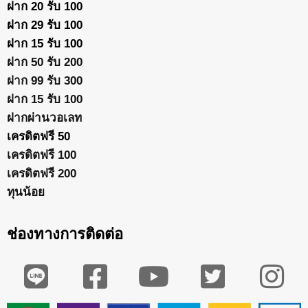
ฝาก 20 รับ 100
ฝาก 29 รับ 100
ฝาก 15 รับ 100
ฝาก 50 รับ 200
ฝาก 99 รับ 300
ฝาก 15 รับ 100
ฝากผ่านวอเลท
เครดิตฟรี 50
เครดิตฟรี 100
เครดิตฟรี 200
ทุนน้อย
ช่องทางการติดต่อ