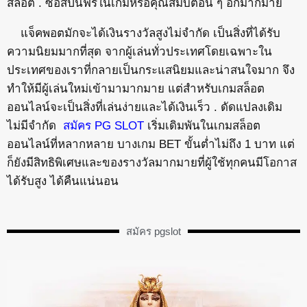
สล็อต . ซื้อสปินฟรีในเกมหรือคุณสมบัติอื่น ๆ อีกมากมาย
แจ็คพอตมักจะได้เงินรางวัลสูงไม่จำกัด เป็นสิ่งที่ได้รับ
ความนิยมมากที่สุด จากผู้เล่นทั่วประเทศโดยเฉพาะใน
ประเทศของเราที่กลายเป็นกระแสนิยมและน่าสนใจมาก จึง
ทำให้มีผู้เล่นใหม่เข้ามามากมาย แต่สำหรับเกมสล็อต
ออนไลน์จะเป็นสิ่งที่เล่นง่ายและได้เงินเร็ว . ดัดแปลงเดิม
ไม่มีจำกัด
สมัคร PG SLOT
เริ่มเดิมพันในเกมสล็อต
ออนไลน์ที่หลากหลาย บางเกม BET ขั้นต่ำไม่ถึง 1 บาท แต่
ก็ยังมีสิทธิพิเศษและของรางวัลมากมายที่ผู้ใช้ทุกคนมีโอกาส
ได้รับสูง ได้คืนแน่นอน
สมัคร pgslot