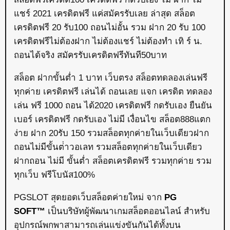
แชร์ 2021 เครดิตฟรี แค่สมัครรับเลย ล่าสุด สล็อต
เครดิตฟรี 20 รับ100 ถอนไม่อั้น รวม ฝาก 20 รับ 100
เครดิตฟรีไม่ต้องฝาก ไม่ต้องแชร์ ไม่ต้องทำ เทิ ร์ น.
ถอนได้จริง สมัครรับเครดิตฟรีทันที50บาท
สล็อต ฝากขั้นต่ำ 1 บาท เว็บตรง
สล็อตทดลองเล่นฟรี
ทุกค่าย
เครดิตฟรี เล่นได้ ถอนเลย
แจก เครดิต ทดลอง
เล่น ฟรี 1000 ถอน ได้2020
เครดิตฟรี กดรับเอง ยืนยัน
เบอร์
เครดิตฟรี กดรับเอง ไม่มี เงื่อนไข
สล็อต888แตก
ง่าย
ฝาก 20รับ 150
รวมสล็อตทุกค่ายในเว็บเดียวฝาก
ถอนไม่มีขั้นต่ําวอเลท
รวมสล็อตทุกค่ายในเว็บเดียว
ฝากถอน ไม่มี ขั้นต่ำ
สล็อตเครดิตฟรี รวมทุกค่าย รวม
ทุกเว็บ
ฟรีโบนัส100%
PGSLOT สุดยอดเว็บสล็อตค่ายใหม่ จาก
PG
SOFT™
เป็นบริษัทผู้พัฒนาเกมสล็อตออนไลน์ สำหรับ
อุปกรณ์พกพาสามารถเล่นแข่งขันกันได้ทั้งบน