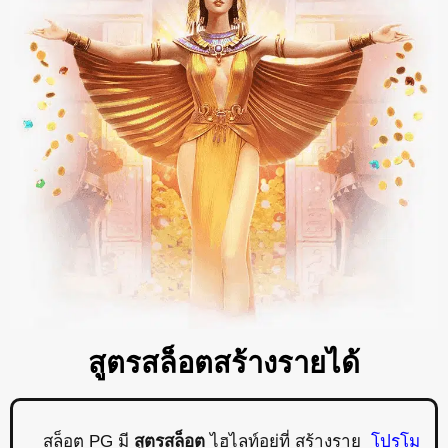
สูตรสล็อตสร้างรายได้
สล็อต PG มี
สูตรสล็อต
ไฮไลท์อยู่ที่ สร้างราย
โปรโม