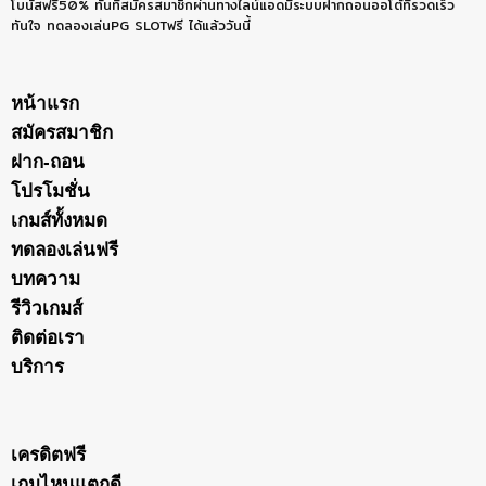
โบนัสฟรี50% ทันทีสมัครสมาชิกผ่านทางไลน์แอดมีระบบฝากถอนออโต้ที่รวดเร็ว
ทันใจ ทดลองเล่นPG SLOTฟรี ได้แล้ววันนี้
หน้าแรก
สมัครสมาชิก
ฝาก-ถอน
โปรโมชั่น
เกมส์ทั้งหมด
ทดลองเล่นฟรี
บทความ
รีวิวเกมส์
ติดต่อเรา
บริการ
เครดิตฟรี
เกมไหนแตกดี