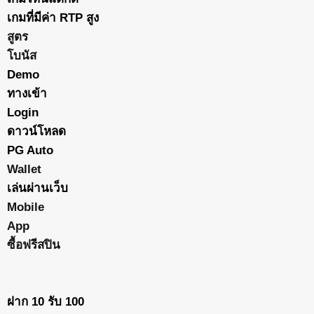
เกมที่มีค่า RTP สูง
สูตร
โบนัส
Demo
ทางเข้า
Login
ดาวน์โหลด
PG Auto
Wallet
เล่นผ่านเว็บ
Mobile
App
ซื้อฟรีสปิน
ฝาก 10 รับ 100