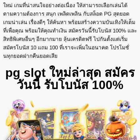
ใหม่ เกมที่น่าสนใจอย่างต่อเนื่อง ให้สามารถเลือกเล่นได้
ตามความต้องการ สนุก เพลิดเพลิน กับสล็อต PG สุดยอด
เกมน่าเล่น เรื่องดีๆ ให้ค้นหา พร้อมสร้างความบันเทิงให้เต็ม
ที่เพื่อคุณ พร้อมให้คุณทำเงิน สมัครวันนี้รับโบนัส 100% และ
สิทธิพิเศษอื่นๆ อีกมากมาย ลุ้นเครดิตฟรี ไปกันตั้งแต่เริ่ม
สมัครโบนัส 10 แถม 100 ที่เราจะเพิ่มในอนาคต โปรโมชั่
นทุกยอดฝากคืนยอดเสีย
pg slot ใหม่ล่าสุด สมัคร
วันนี้ รับโบนัส 100%