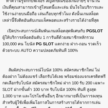
ทำความรู้จักกับฟีเจอร์ สัญลักษณ์ของเกมง่ายๆ จำนวน
เงินที่คุณสามารถเข้าสู่โหมดนี้และเล่น มั่นใจในบริการและ
ใช้งานง่ายบนมือถือ เล่นเกือบทุกชั่วโมง ดังนั้นเกมสล็อต
เหล่านี้จึงติดอันดับเกมแจ็คพอตและสร้างรายได้ง่ายที่สุด
เปิดประสบการณ์เดิมพันเกมสล็อตสุดพิเศษกับ
PGSLOT
ผู้ให้บริการสล็อตอันดับ 1 การันตีด้วยสมาชิกหลักรวม
100,000 คน โบนัส
PG SLOT
แตกง่าย ฝาก-ถอน รวดเร็ว
ด้วยระบบ AUTO ความปลอดภัยทันที 100%
สัมผัสประสบการณ์โบนัส 100% สมัครสมาชิกใหม่ ไม่
ต้องฝาก ไม่ต้องแชร์ เลือกรับได้เลย พร้อมช่องแจกเครดิตฟรี
กดเลือกรับโบนัส สมัครสมาชิกใหม่ ฝาก 100 รับ 200 เฉพาะ
SLOT ฝากขั้นต่ำ 100 บาท รับโบนัส 100% ทันที สูงสุด
1,000 บาท และโปรโมชั่นอื่นๆ อีกมากมายที่เป็นการลงทุน
สำหรับผู้ใช้เพื่อเพิ่มโอกาสในการสร้างรายได้จากการเล่น