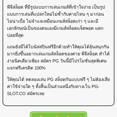
พีจีสล็อต ที่มีรูปแบบการเล่นเกมส์ที่เข้าใจง่าย เป็นรูป
แบบการเล่นที่แปลกใหม่ไม่ซ้ำกับค่ายไหน ๆ มาก่อน
ไม่น่าเบื่อ ไม่จำแจเหมือนเกมส์สล็อตเก่า ๆ และมี
เอกลักษณ์เป็นของตนเองมีเกมส์สล็อตแจ็ตพอต แตก
บ่อยที่สุด
แถมยังมีได้โบนัสสปินฟรีอีกด้วยทำให้คุณได้ลุ้นสนุกกัน
มากยิ่งขึ้นอยากเล่นเกมส์สล็อตของค่าย พีจีสล็อต ทำได้
ง่ายนิดเดียวเพียง สมัคร PG วันนี้มีโปรโมชั่นสุดพิเศษ
แจกฟรีเครดิต 100%
ให้คุณได้ ทดลองเล่น PG สล็อตกันแบบฟรี ๆ ไม่ต้องเสีย
ค่าใช้จ่ายใด ๆ
ทั้งสิ้นเป็นส่วนหนึ่งกับทางเว็บ PG-
SLOT.CO สมัครเลย