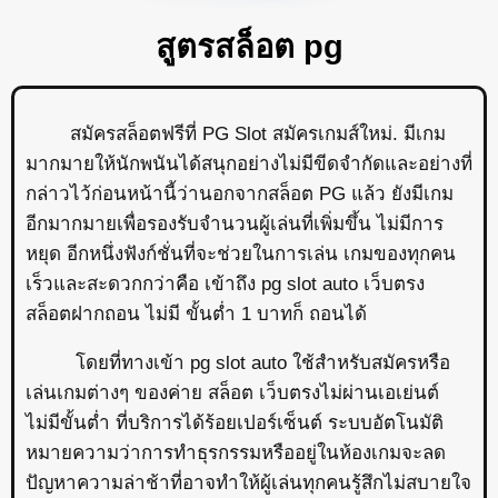
สูตรสล็อต pg
สมัครสล็อตฟรีที่ PG Slot สมัครเกมส์ใหม่. มีเกม
มากมายให้นักพนันได้สนุกอย่างไม่มีขีดจำกัดและอย่างที่
กล่าวไว้ก่อนหน้านี้ว่านอกจากสล็อต PG แล้ว ยังมีเกม
อีกมากมายเพื่อรองรับจำนวนผู้เล่นที่เพิ่มขึ้น ไม่มีการ
หยุด อีกหนึ่งฟังก์ชั่นที่จะช่วยในการเล่น เกมของทุกคน
เร็วและสะดวกกว่าคือ เข้าถึง pg slot auto เว็บตรง
สล็อตฝากถอน ไม่มี ขั้นต่ำ 1 บาทก็ ถอนได้
โดยที่ทางเข้า pg slot auto ใช้สำหรับสมัครหรือ
เล่นเกมต่างๆ ของค่าย สล็อต เว็บตรงไม่ผ่านเอเย่นต์
ไม่มีขั้นต่ำ ที่บริการได้ร้อยเปอร์เซ็นต์ ระบบอัตโนมัติ
หมายความว่าการทำธุรกรรมหรืออยู่ในห้องเกมจะลด
ปัญหาความล่าช้าที่อาจทำให้ผู้เล่นทุกคนรู้สึกไม่สบายใจ