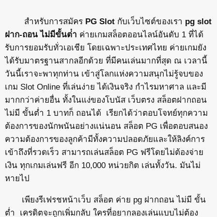
สำหรับการสมัคร
PG Slot
กับเว็บไซต์ของเรา
pg slot
ฝาก-ถอน ไม่มีขั้นต่ํา
ค่ายเกมสล็อตออนไลน์อันดับ 1 ที่ได้
รับการยอมรับทั่วเอเชีย โดยเฉพาะประเทศไทย ค่ายเกมยัง
ได้รับมาตรฐานสากลอีกด้วย ที่มีคนเล่นมากที่สุด ณ เวลานี้
วันนี้เราจะพาทุกท่าน เข้าสู่โลกแห่งความสนุกไม่รู้จบของ
เกม Slot Online ที่เล่นง่าย ได้เงินจริง กำไรมหาศาล และมี
มากกว่าค่ายอื่น ทั้งในแง่ของโบนัส เว็บตรง สล็อตฝากถอน
ไม่มี ขั้นต่ำ 1 บาทก็ ถอนได้ เรียกได้ว่าตอบโจทย์ทุกความ
ต้องการของนักพนันอย่างแน่นอน สล็อต PG เพื่อตอบสนอง
ความต้องการของลูกค้ามีทั้งความปลอดภัยและให้ลิงค์การ
เข้าถึงที่รวดเร็ว สามารถเล่นสล็อต PG ฟรีโดยไม่ต้องจ่าย
เงิน ทุกเกมเล่นฟรี อีก 10,000 หน่วยกิต เล่นทั้งวัน. มันไม่
หายไป
เพียงรีเฟรชหน้าเว็บ สล็อต ค่าย pg ฝากถอน ไม่มี ขั้น
ต่ำ เครดิตจะถูกเพิ่มกลับ ใครที่อยากลองเล่นแบบไม่ต้อง