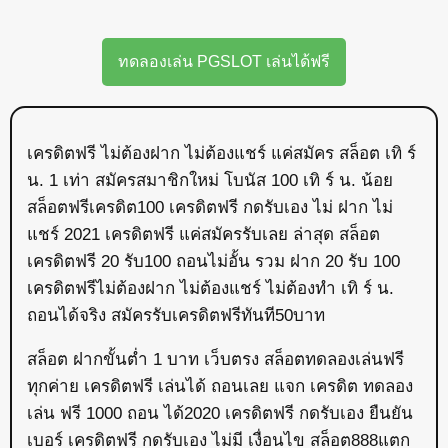
ทดลองเล่น PGSLOT เล่นได้ฟรี
เครดิตฟรี ไม่ต้องฝาก ไม่ต้องแชร์ แค่สมัคร
สล็อต เทิ ร์
น. 1 เท่า สมัครสมาชิกใหม่ โบนัส 100 เทิ ร์ น. น้อย
สล็อตฟรีเครดิต100 เครดิตฟรี กดรับเอง ไม่ ฝาก ไม่
แชร์ 2021 เครดิตฟรี แค่สมัครรับเลย ล่าสุด สล็อต
เครดิตฟรี 20 รับ100 ถอนไม่อั้น รวม ฝาก 20 รับ 100
เครดิตฟรีไม่ต้องฝาก ไม่ต้องแชร์ ไม่ต้องทำ เทิ ร์ น.
ถอนได้จริง สมัครรับเครดิตฟรีทันที50บาท
สล็อต ฝากขั้นต่ำ 1 บาท เว็บตรง
สล็อตทดลองเล่นฟรี
ทุกค่าย
เครดิตฟรี เล่นได้ ถอนเลย
แจก เครดิต ทดลอง
เล่น ฟรี 1000 ถอน ได้2020
เครดิตฟรี กดรับเอง ยืนยัน
เบอร์
เครดิตฟรี กดรับเอง ไม่มี เงื่อนไข
สล็อต888แตก