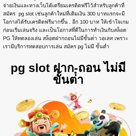
จ่ายเงินและทางเว็บได้เตรียมเครดิตฟรีไว้สำหรับลูกค้าที่
สมัคร pg slot เช่นลูกค้าใหม่ที่เติมเงิน 300 บาทแรกจะมี
โอกาสได้รับเครดิตฟรีมากขึ้น . อีก 100 บาท ให้เข้าใจเกม
ก่อนเริ่มเล่นจริง และเป็นโอกาสที่ดีในการทำเงินกับสล็อต
PG ให้ทดลองเล่น สล็อตฝากถอนไม่มีขั้นต่ํา วอเลท เพราะ
เรามีบริการทดสอบการเล่น สมัคร pg ไม่มี ขั้นต่ำ
pg slot ฝาก-ถอน ไม่มี
ขั้นต่ํา