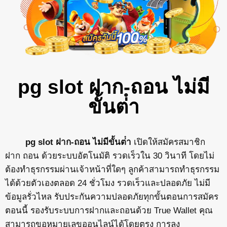
pg slot ฝาก-ถอน ไม่มี
ขั้นต่ํา
pg slot ฝาก-ถอน ไม่มีขั้นต่ํา
เปิดให้สมัครสมาชิก
ฝาก ถอน ด้วยระบบอัตโนมัติ รวดเร็วใน 30 วินาที โดยไม่
ต้องทำธุรกรรมผ่านเจ้าหน้าที่ใดๆ ลูกค้าสามารถทำธุรกรรม
ได้ด้วยตัวเองตลอด 24 ชั่วโมง รวดเร็วและปลอดภัย ไม่มี
ข้อมูลรั่วไหล รับประกันความปลอดภัยทุกขั้นตอนการสมัคร
ตอนนี้ รองรับระบบการฝากและถอนด้วย True Wallet คุณ
สามารถขอหมายเลขออนไลน์ได้โดยตรง การลง