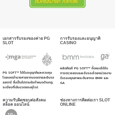
เอกสารรับรองของค่าย PG
การรับรองและอนุญาติ
SLOT
CASINO
ผลิตภัณฑ์ PG SOFT™ ทั้งหมดได้รับ
PG SOFT™ ได้รับอนุญาติและควบคุม
การตรวจสอบและรับรองโดยหน่วยงาน
โดยเขตอำนาจศาลจากมอลตาและยิบรอ
รับรองคุณภาพระดับสากล BMM และ
ลสตาร์ ซึ่งเป็นไปตามข้อกำหนดด้านกฏ
GA.
ระเบียบที่เข้มงวดของยุโรป.
ความรับผิดชอบต่อสังคม
ช่องทางการติดต่อเรา SLOT
สล็อต ออนไลน์
ONLINE