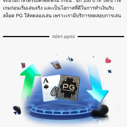
จะมีโอกาสได้รับเครดิตฟรีมากขึ้น . อีก 100 บาท ให้เข้าใจ
เกมก่อนเริ่มเล่นจริง และเป็นโอกาสที่ดีในการทำเงินกับ
สล็อต PG ให้ทดลองเล่น เพราะเรามีบริการทดสอบการเล่น
สมัคร pgslot