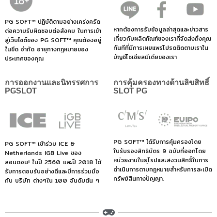
PG SOFT™ ปฏิบัติตามอย่างเคร่งครัด
หากต้องการรับข้อมูลล่าสุดและข่าวสาร
ต่อความรับผิดชอบต่อสังคม ในการเข้า
เกี่ยวกับผลิตภัณฑ์ของเราที่จัดส่งถึงคุณ
สู่เว็บไซต์ของ PG SOFT™ คุณต้องอยู่
ทันทีที่มีการเผยแพร่โปรดติดตามเราใน
ในขีด จำกัด อายุทางกฎหมายของ
บัญชีโซเชียลมีเดียของเรา
ประเทศของคุณ
การออกงานและนิทรรศการ
การคุ้มครองทางด้านลิขสิทธิ์
PGSLOT
SLOT PG
PG SOFT™ ได้รับการคุ้มครองโดย
PG SOFT™ เข้าร่วม ICE &
ใบรับรองสิทธิบัตร 9 ฉบับที่ออกโดย
Netherlands IGB Live ของ
หน่วยงานในยุโรปและสงวนสิทธิ์ในการ
ลอนดอน! ในปี 2560 และปี 2018 ได้
ดำเนินการตามกฎหมายสำหรับการละเมิด
รับการตอบรับอย่างดีและมีการร่วมมือ
ทรัพย์สินทางปัญญา.
กับ บริษัท ต่างๆใน 100 อันดับต้น ๆ