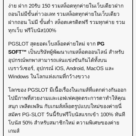
ง่าย
ฝาก 20รับ 150
รวมสล็อตทุกค่ายในเว็บเดียวฝาก
ถอนไม่มีขั้นต่ําวอเลท
รวมสล็อตทุกค่ายในเว็บเดียว
ฝากถอน ไม่มี ขั้นต่ำ
สล็อตเครดิตฟรี รวมทุกค่าย รวม
ทุกเว็บ
ฟรีโบนัส100%
PGSLOT สุดยอดเว็บสล็อตค่ายใหม่ จาก
PG
SOFT™
เป็นบริษัทผู้พัฒนาเกมสล็อตออนไลน์ สำหรับ
อุปกรณ์พกพาสามารถเล่นแข่งขันกันได้ทั้งบน
เบราว์เซอร์, อุปกรณ์ iOS, Android, MacOS และ
Windows ในโลกแห่งเกมที่กว้างขวาง
โลกของ PGSLOT มีเนื้อเรื่องในเกมส์ที่แตกต่างกันออก
ไปมีภาพที่สวยงามและเอฟเฟคสุดตระการตาทำให้คุณ
สนุก เพลิดเพลิน กับเกมส์สล็อตรูปแบบใหม่ของค่ายนี่
สมัคร PG-SLOT วันนี้รับฟรีโบนัสแรกเข้า 100% ทันที
โบนัส 50% สำหรับสมาชิกใหม่ ความพิเศษของค่าย
เกมส์