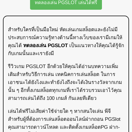
ทดลองเล่น PGSLOT เล่นได้ฟรี
สำหรับใครที่เป็นมือใหม่ หัดเล่นเกมสล็อตและยังไม่มี
ประสบการณ์ความรู้ทางด้านนี้ทางเว็บของเรามีเกมให้
คุณได้
ทดลองเล่น PGSLOT
เป็นแนวทางให้คุณได้รู้จัก
กับเกมนั้นและเรายังมี
รีวิวเกม PGSLOT อีกด้วยให้คุณได้อ่านบทความเพิ่ม
เติมสำหรับวิธีการเล่น เทคนิคการเล่นสล็อต ในการ
เอาชนะได้ยังไงและทำยังไงถึงจะได้เงินรางวัลจากเกม
นั้น ๆ อีกทั้งเกมสล็อตทุกเกมที่เราได้รวบรวมเอาไว้คุณ
สามารถเล่นได้ถึง 100 เกมส์ กันเลยทีเดียว
เล่นได้ฟรีไม่เสียค่าใช้จ่ายใด ๆ หากสนใจเล่น พีจี
สำหรับผู้ที่ต้องการเล่นสล็อตออนไลน์ฝากถอน PGSlot
คุณสามารถดาวน์โหลด และติดตั้งเกมสล็อตPG ฝาก-