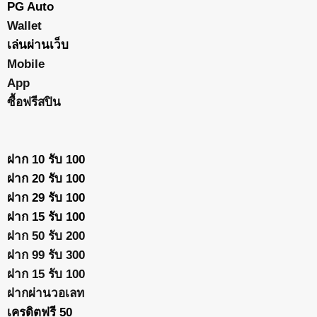
PG Auto
Wallet
เล่นผ่านเว็บ
Mobile
App
ซื้อฟรีสปิน
ฝาก 10 รับ 100
ฝาก 20 รับ 100
ฝาก 29 รับ 100
ฝาก 15 รับ 100
ฝาก 50 รับ 200
ฝาก 99 รับ 300
ฝาก 15 รับ 100
ฝากผ่านวอเลท
เครดิตฟรี 50