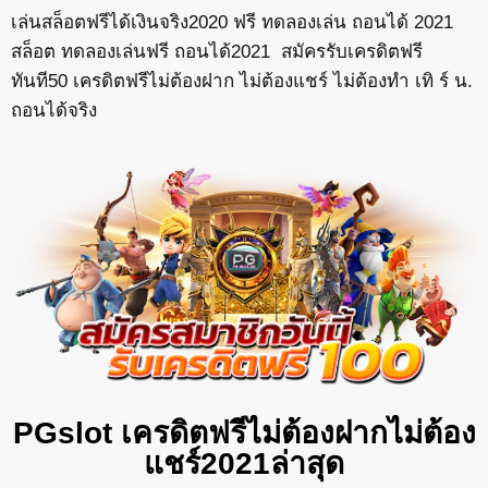
เล่นสล็อตฟรีได้เงินจริง2020 ฟรี ทดลองเล่น ถอนได้ 2021
สล็อต ทดลองเล่นฟรี ถอนได้2021
สมัครรับเครดิตฟรี
ทันที50
เครดิตฟรีไม่ต้องฝาก ไม่ต้องแชร์ ไม่ต้องทำ เทิ ร์ น.
ถอนได้จริง
PGslot เครดิตฟรีไม่ต้องฝากไม่ต้อง
แชร์2021ล่าสุด