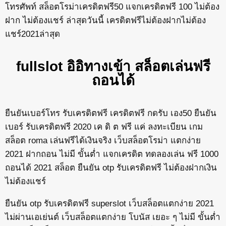
โทรศัพท์
สล็อตโรม่าเครดิตฟรี50
แจกเครดิตฟรี 100 ไม่ต้อง
ฝาก ไม่ต้องแชร์ ล่าสุดวันนี้
เครดิตฟรีไม่ต้องฝากไม่ต้อง
แชร์2021ล่าสุด
fullslot อิอิทางเข้า สล็อตเล่นฟรี
ถอนได้
ยืนยันเบอร์โทร รับเครดิตฟรี
เครดิตฟรี กดรับ เอง50
ยืนยัน
เบอร์ รับเครดิตฟรี 2020
เค ดิ ต ฟรี แค่ ลงทะเบียน
เกม
สล็อต roma เล่นฟรีได้เงินจริง
เว็บสล็อตโรม่า แตกง่าย
2021 ฝากถอน ไม่มี ขั้นต่ำ
แจกเครดิต ทดลองเล่น ฟรี 1000
ถอนได้ 2021
สล็อต ยืนยัน otp รับเครดิตฟรี ไม่ต้องฝากเงิน
ไม่ต้องแชร์
ยืนยัน otp รับเครดิตฟรี superslot
เว็บสล็อตแตกง่าย 2021
ไม่ผ่านเอเย่นต์
เว็บสล็อตแตกง่าย โบนัส เยอะ ๆ ไม่มี ขั้นต่ำ