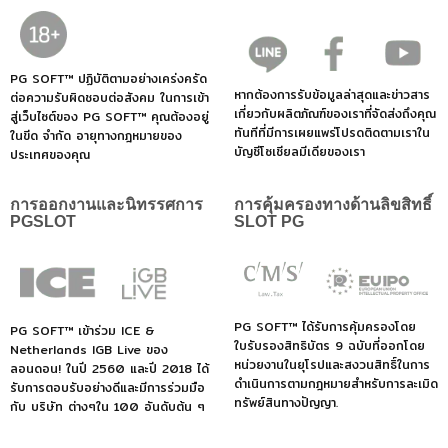
PG SOFT™ ปฏิบัติตามอย่างเคร่งครัด
หากต้องการรับข้อมูลล่าสุดและข่าวสาร
ต่อความรับผิดชอบต่อสังคม ในการเข้า
เกี่ยวกับผลิตภัณฑ์ของเราที่จัดส่งถึงคุณ
สู่เว็บไซต์ของ PG SOFT™ คุณต้องอยู่
ทันทีที่มีการเผยแพร่โปรดติดตามเราใน
ในขีด จำกัด อายุทางกฎหมายของ
บัญชีโซเชียลมีเดียของเรา
ประเทศของคุณ
การออกงานและนิทรรศการ
การคุ้มครองทางด้านลิขสิทธิ์
PGSLOT
SLOT PG
PG SOFT™ ได้รับการคุ้มครองโดย
PG SOFT™ เข้าร่วม ICE &
ใบรับรองสิทธิบัตร 9 ฉบับที่ออกโดย
Netherlands IGB Live ของ
หน่วยงานในยุโรปและสงวนสิทธิ์ในการ
ลอนดอน! ในปี 2560 และปี 2018 ได้
ดำเนินการตามกฎหมายสำหรับการละเมิด
รับการตอบรับอย่างดีและมีการร่วมมือ
ทรัพย์สินทางปัญญา.
กับ บริษัท ต่างๆใน 100 อันดับต้น ๆ