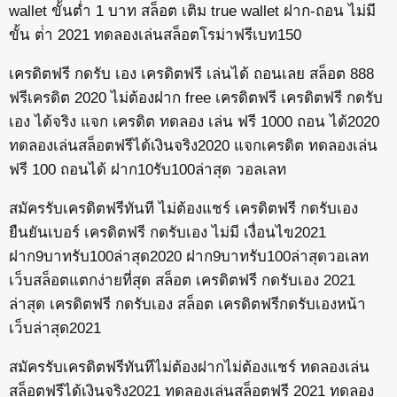
wallet ขั้นต่ำ 1 บาท
สล็อต เติม true wallet ฝาก-ถอน ไม่มี
ขั้น ต่ํา 2021
ทดลองเล่นสล็อตโรม่าฟรีเบท150
เครดิตฟรี กดรับ เอง
เครดิตฟรี เล่นได้ ถอนเลย สล็อต 888
ฟรีเครดิต 2020 ไม่ต้องฝาก free เครดิตฟรี เครดิตฟรี กดรับ
เอง ได้จริง แจก เครดิต ทดลอง เล่น ฟรี 1000 ถอน ได้2020
ทดลองเล่นสล็อตฟรีได้เงินจริง2020 แจกเครดิต ทดลองเล่น
ฟรี 100 ถอนได้ ฝาก10รับ100ล่าสุด วอลเลท
สมัครรับเครดิตฟรีทันที ไม่ต้องแชร์
เครดิตฟรี กดรับเอง
ยืนยันเบอร์ เครดิตฟรี กดรับเอง ไม่มี เงื่อนไข2021
ฝาก9บาทรับ100ล่าสุด2020 ฝาก9บาทรับ100ล่าสุดวอเลท
เว็บสล็อตแตกง่ายที่สุด สล็อต เครดิตฟรี กดรับเอง 2021
ล่าสุด เครดิตฟรี กดรับเอง สล็อต เครดิตฟรีกดรับเองหน้า
เว็บล่าสุด2021
สมัครรับเครดิตฟรีทันทีไม่ต้องฝากไม่ต้องแชร์
ทดลองเล่น
สล็อตฟรีได้เงินจริง2021 ทดลองเล่นสล็อตฟรี 2021 ทดลอง