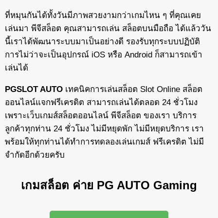
ที่หมุนกันได้ทั้งวันมีภาพสวยงามกว่าเกมไหน ๆ ที่คุณเคย
เล่นมา พีจีสล็อต คุณสามารถเล่น สล็อตบนมือถือ ได้แล้ววัน
นี้เราได้พัฒนาระบบมาเป็นอย่างดี รองรับทุกระบบปฏิบัติ
การไม่ว่าจะเป็นอุปกรณ์ iOS หรือ Android ก็สามารถเข้า
เล่นได้
PGSLOT AUTO
เทคนิคการเล่นสล็อต Slot Online สล็อต
ออนไลน์แจกฟรีเครดิต สามารถเล่นได้ตลอด 24 ชั่วโมง
เพราะเว็บเกมส์สล็อตออนไลน์ พีจีสล็อต ของเรา บริการ
ลูกค้าทุกท่าน 24 ชั่วโมง ไม่มีหยุดพัก ไม่มีหยุดบริการ เรา
พร้อมให้ทุกท่านได้ทำการทดลองเล่นเกมส์ ฟรีเครดิต ไม่มี
จำกัดอีกด้วยครับ
เกมสล็อต ค่าย PG AUTO Gaming