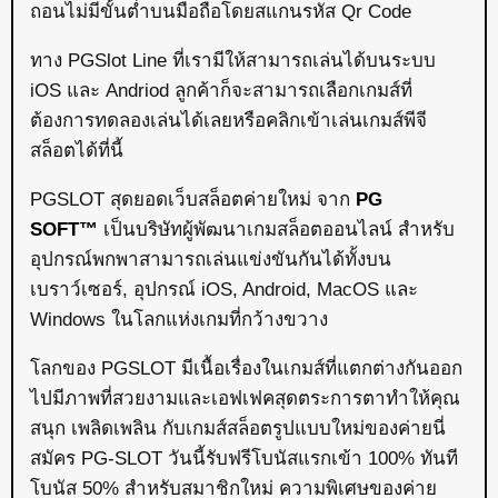
ถอนไม่มีขั้นต่ำบนมือถือโดยสแกนรหัส Qr Code
ทาง PGSlot Line ที่เรามีให้สามารถเล่นได้บนระบบ
iOS และ Andriod ลูกค้าก็จะสามารถเลือกเกมส์ที่
ต้องการทดลองเล่นได้เลยหรือคลิกเข้าเล่นเกมส์พีจี
สล็อตได้ที่นี้
PGSLOT สุดยอดเว็บสล็อตค่ายใหม่ จาก
PG
SOFT™
เป็นบริษัทผู้พัฒนาเกมสล็อตออนไลน์ สำหรับ
อุปกรณ์พกพาสามารถเล่นแข่งขันกันได้ทั้งบน
เบราว์เซอร์, อุปกรณ์ iOS, Android, MacOS และ
Windows ในโลกแห่งเกมที่กว้างขวาง
โลกของ PGSLOT มีเนื้อเรื่องในเกมส์ที่แตกต่างกันออก
ไปมีภาพที่สวยงามและเอฟเฟคสุดตระการตาทำให้คุณ
สนุก เพลิดเพลิน กับเกมส์สล็อตรูปแบบใหม่ของค่ายนี่
สมัคร PG-SLOT วันนี้รับฟรีโบนัสแรกเข้า 100% ทันที
โบนัส 50% สำหรับสมาชิกใหม่ ความพิเศษของค่าย