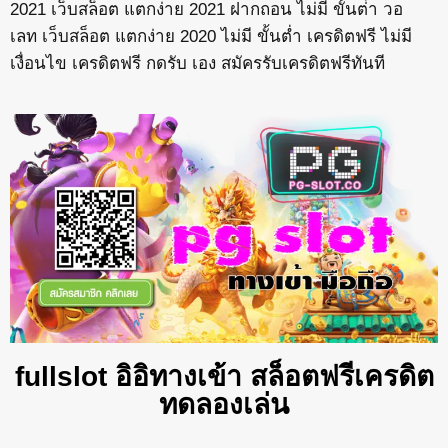
2021
เว็บสล็อต แตกง่าย 2021 ฝากถอน ไม่มี ขั้นต่ํา วอ
เลท
เว็บสล็อต แตกง่าย 2020 ไม่มี ขั้นต่ำ
เครดิตฟรี ไม่มี
เงื่อนไข
เครดิตฟรี กดรับ เอง
สมัครรับเครดิตฟรีทันที
fullslot อิอิทางเข้า สล็อตฟรีเครดิต
ทดลองเล่น