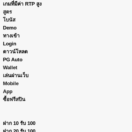
เกมที่มีค่า RTP สูง
สูตร
โบนัส
Demo
ทางเข้า
Login
ดาวน์โหลด
PG Auto
Wallet
เล่นผ่านเว็บ
Mobile
App
ซื้อฟรีสปิน
ฝาก 10 รับ 100
ฝาก 20 รับ 100