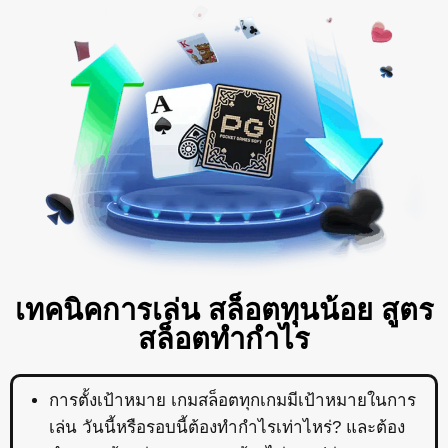
เทคนิคการเล่น สล็อตทุนน้อย สูตร
สล็อตทำกำไร
การตั้งเป้าหมาย เกมสล็อตทุกเกมมีเป้าหมายในการ
เล่น วันนี้หรือรอบนี้ต้องทำกำไรเท่าไหร่? และต้อง