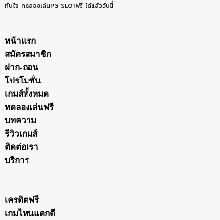
ทันใจ ทดลองเล่นPG SLOTฟรี ได้แล้ววันนี้
หน้าแรก
สมัครสมาชิก
ฝาก-ถอน
โปรโมชั่น
เกมส์ทั้งหมด
ทดลองเล่นฟรี
บทความ
รีวิวเกมส์
ติดต่อเรา
บริการ
เครดิตฟรี
เกมไหนแตกดี