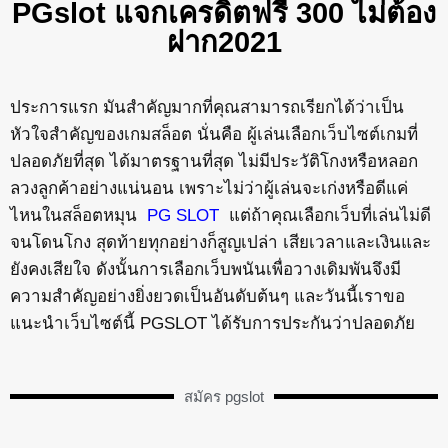
PGslot แจกเครดิตฟรี 300 ไม่ต้อง
ฝาก2021
ประการแรก มันสำคัญมากที่คุณสามารถเรียกได้ว่าเป็น
หัวใจสำคัญของเกมสล็อต นั่นคือ ผู้เล่นเลือกเว็บไซต์เกมที่
ปลอดภัยที่สุด ได้มาตรฐานที่สุด ไม่มีประวัติโกงหรือหลอก
ลวงลูกค้าอย่างแน่นอน เพราะไม่ว่าผู้เล่นจะเก่งหรือดีแค่
ไหนในสล็อตหมุน
PG SLOT
แต่ถ้าคุณเลือกเว็บที่เล่นไม่ดี
จนโดนโกง สุดท้ายทุกอย่างก็สูญเปล่า เสียเวลาและเงินและ
ยังคงเสียใจ ดังนั้นการเลือกเว็บพนันเพื่อวางเดิมพันจึงมี
ความสำคัญอย่างยิ่งยวดเป็นอันดับต้นๆ และวันนี้เราขอ
แนะนำเว็บไซต์นี้ PGSLOT ได้รับการประกันว่าปลอดภัย
สมัคร pgslot