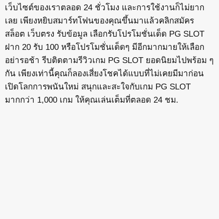
เว็บไซต์ของเราตลอด 24 ชั่วโมง และการใช้งานก็ไม่ยาก
เลย เพียงหยิบสมาร์ทโฟนของคุณขึ้นมาแล้วคลิกสมัคร
สล็อต เว็บตรง รับข้อมูล เลือกรับโปรโมชั่นเด็ด PG SLOT
ฝาก 20 รับ 100 หรือโปรโมชั่นเด็ดๆ มีอีกมากมายให้เลือก
อย่ารอช้า รีบติดตามรีวิวเกม PG SLOT ยอดนิยมไปพร้อม ๆ
กัน เพียงเท่านี้คุณก็ลองเสี่ยงโชคได้แบบที่ไม่เคยมีมาก่อน
เปิดโลกการพนันใหม่ สนุกและสะใจกับเกม PG SLOT
มากกว่า 1,000 เกม ให้คุณเล่นเต็มที่ตลอด 24 ชม.