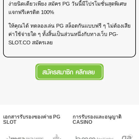
ง่ายนิดเดียวเพียง สมัคร PG วันนี้มีโปรโมชั่นสุดพิเศษ
แจกฟรีเครดิต 100%
ให้คุณได้ ทดลองเล่น PG สล็อตกันแบบฟรี ๆ ไม่ต้องเสีย
ค่าใช้จ่ายใด ๆ
ทั้งสิ้นเป็นส่วนหนึ่งกับทางเว็บ PG-
SLOT.CO สมัครเลย
เอกสารรับรองของค่าย PG
การรับรองและอนุญาติ
SLOT
CASINO