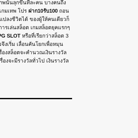
กพนันลุกขึ้นทีละคน บางคนถึง
ีเกมเทพ โปร
ฝาก10รับ100
ถอน
แปลงชีวิตได้ ของผู้ให้คนเดียวก็
การเล่นสล็อต เกมสล็อตยุคแรกๆ
PG SLOT
หรือที่เรียกว่าสล็อต 3
ึงเริ่ม เลื่อนคันโยกเพื่อหมุน
รื่องสล็อตจะคำนวณเงินรางวัล
ื่องจะมีรางวัลทั่วไป เงินรางวัล