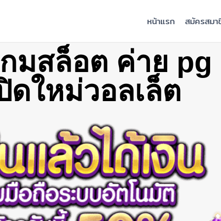
หน้าแรก
สมัครสมาช
กมสล็อต ค่าย pg 
เปิดใหม่วอลเล็ต