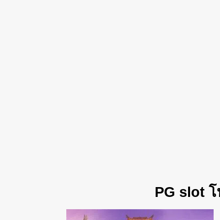
PG slot โ