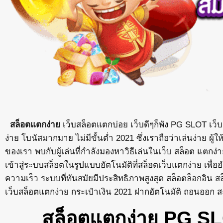
สล็อตแตกง่าย
เว็บสล็อตแตกบ่อย เว็บดีๆก็พัง PG SLOT เว็บ
ง่าย โบนัสมากมาย ไม่มีขั้นต่ำ 2021 ซึ่งเราถือว่าเล่นง่าย ผู
ของเรา พบกับผู้เล่นที่กำลังมองหาวิธีเล่นในเว็บ สล็อต แตกง
เข้าสู่ระบบสล็อตในรูปแบบอัตโนมัติที่สล็อตเว็บแตกง่าย เพื
ความเร็ว ระบบที่ทันสมัยมีประสิทธิภาพสูงสุด สล็อตล็อกอิน 
เว็บสล็อตแตกง่าย กระเป๋าเงิน 2021 ฝากอัตโนมัติ ถอนออก
สล็อตแตกง่าย PG SLOT