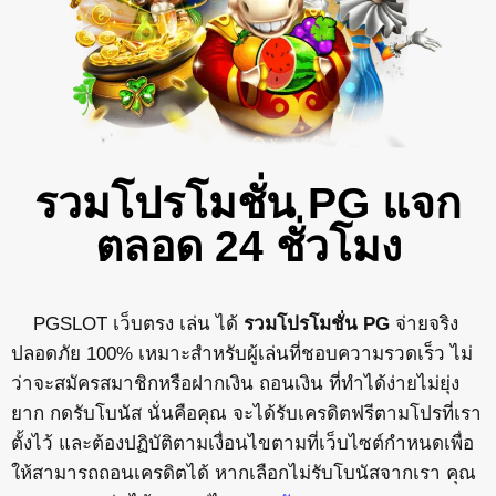
รวมโปรโมชั่น PG แจก
ตลอด 24 ชั่วโมง
PGSLOT เว็บตรง เล่น ได้
รวมโปรโมชั่น PG
จ่ายจริง
ปลอดภัย 100% เหมาะสำหรับผู้เล่นที่ชอบความรวดเร็ว ไม่
ว่าจะสมัครสมาชิกหรือฝากเงิน ถอนเงิน ที่ทำได้ง่ายไม่ยุ่ง
ยาก กดรับโบนัส นั่นคือคุณ จะได้รับเครดิตฟรีตามโปรที่เรา
ตั้งไว้ และต้องปฏิบัติตามเงื่อนไขตามที่เว็บไซต์กำหนดเพื่อ
ให้สามารถถอนเครดิตได้ หากเลือกไม่รับโบนัสจากเรา คุณ