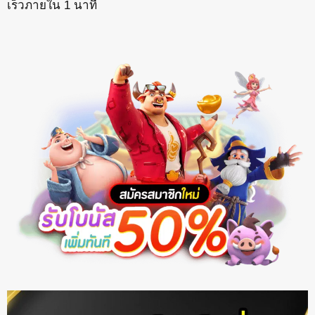
เร็วภายใน 1 นาที