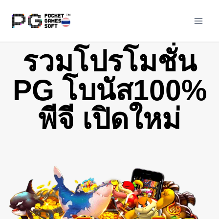
รวมโปรโมชั่น
PG โบนัส100%
พีจี เปิดใหม่