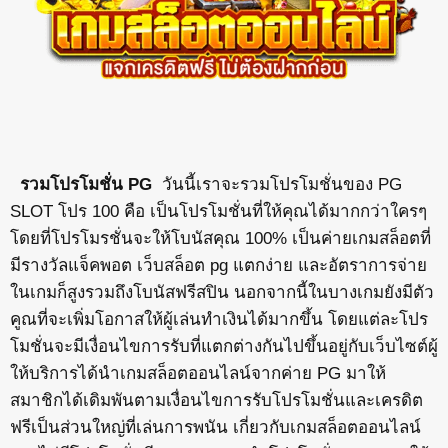
รวมโปรโมชั่น PG
วันนี้เราจะรวมโปรโมชั่นของ PG
SLOT โปร 100 คือ เป็นโปรโมชั่นที่ให้คุณได้มากกว่าใครๆ
โดยที่โปรโมรชั่นจะให้โบนัสคุณ 100% เป็นค่ายเกมสล็อตที่
มีรางวัลแจ็คพอต เว็บสล็อต pg แตกง่าย และอัตราการจ่าย
ในเกมก็สูงรวมถึงโบนัสฟรีสปิน นอกจากนี้ในบางเกมยังมีตัว
คูณที่จะเพิ่มโอกาสให้ผู้เล่นทำเงินได้มากขึ้น โดยแต่ละโปร
โมชั่นจะมีเงื่อนไขการรับที่แตกต่างกันไปขึ้นอยู่กับเว็บไซต์ผู้
ให้บริการได้นำเกมสล็อตออนไลน์จากค่าย PG มาให้
สมาชิกได้เดิมพันตามเงื่อนไขการรับโปรโมชั่นและเครดิต
ฟรีเป็นส่วนใหญ่ที่เล่นการพนัน เกี่ยวกับเกมสล็อตออนไลน์