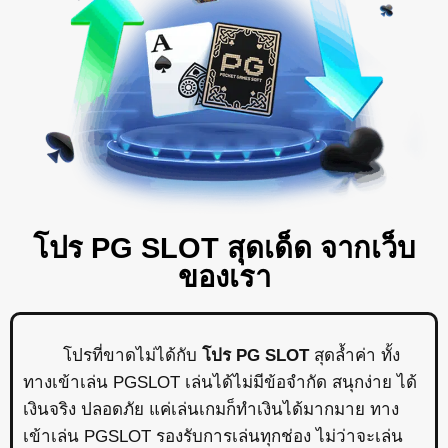
โปร PG SLOT สุดเด็ด จากเว็บ
ของเรา
โปรที่ขาดไม่ได้กับ
โปร PG SLOT
สุดล้ำค่า ทั้ง
ทางเข้าเล่น PGSLOT เล่นได้ไม่มีข้อจำกัด สนุกง่าย ได้
เงินจริง ปลอดภัย แค่เล่นเกมก็ทำเงินได้มากมาย ทาง
เข้าเล่น PGSLOT รองรับการเล่นทุกช่อง ไม่ว่าจะเล่น