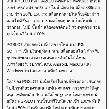
เล่น ฟรี 1000 ถอน ได้2020
เครดิตฟรี กดรับเอง ยืนยัน
เบอร์
เครดิตฟรี กดรับเอง ไม่มี เงื่อนไข
สล็อต888แตก
ง่าย
ฝาก 20รับ 150
รวมสล็อตทุกค่ายในเว็บเดียวฝาก
ถอนไม่มีขั้นต่ําวอเลท
รวมสล็อตทุกค่ายในเว็บเดียว
ฝากถอน ไม่มี ขั้นต่ำ
สล็อตเครดิตฟรี รวมทุกค่าย รวม
ทุกเว็บ
ฟรีโบนัส100%
PGSLOT สุดยอดเว็บสล็อตค่ายใหม่ จาก
PG
SOFT™
เป็นบริษัทผู้พัฒนาเกมสล็อตออนไลน์ สำหรับ
อุปกรณ์พกพาสามารถเล่นแข่งขันกันได้ทั้งบน
เบราว์เซอร์, อุปกรณ์ iOS, Android, MacOS และ
Windows ในโลกแห่งเกมที่กว้างขวาง
โลกของ PGSLOT มีเนื้อเรื่องในเกมส์ที่แตกต่างกันออก
ไปมีภาพที่สวยงามและเอฟเฟคสุดตระการตาทำให้คุณ
สนุก เพลิดเพลิน กับเกมส์สล็อตรูปแบบใหม่ของค่ายนี่
สมัคร PG-SLOT วันนี้รับฟรีโบนัสแรกเข้า 100% ทันที
โบนัส 50% สำหรับสมาชิกใหม่ ความพิเศษของค่าย