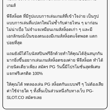
เกมส์
พีจีสล็อต ที่มีรูปแบบการเล่นเกมส์ที่เข้าใจง่าย เป็นรูป
แบบการเล่นที่แปลกใหม่ไม่ซ้ำกับค่ายไหน ๆ มาก่อน
ไม่น่าเบื่อ ไม่จำแจเหมือนเกมส์สล็อตเก่า ๆ และมี
เอกลักษณ์เป็นของตนเองมีเกมส์สล็อตแจ็ตพอต แตก
บ่อยที่สุด
แถมยังมีได้โบนัสสปินฟรีอีกด้วยทำให้คุณได้ลุ้นสนุกกัน
มากยิ่งขึ้นอยากเล่นเกมส์สล็อตของค่าย พีจีสล็อต ทำได้
ง่ายนิดเดียวเพียง สมัคร PG วันนี้มีโปรโมชั่นสุดพิเศษ
แจกฟรีเครดิต 100%
ให้คุณได้ ทดลองเล่น PG สล็อตกันแบบฟรี ๆ ไม่ต้องเสีย
ค่าใช้จ่ายใด ๆ
ทั้งสิ้นเป็นส่วนหนึ่งกับทางเว็บ PG-
SLOT.CO สมัครเลย