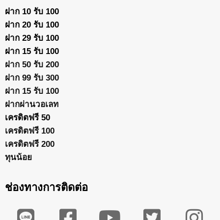
ฝาก 10 รับ 100
ฝาก 20 รับ 100
ฝาก 29 รับ 100
ฝาก 15 รับ 100
ฝาก 50 รับ 200
ฝาก 99 รับ 300
ฝาก 15 รับ 100
ฝากผ่านวอเลท
เครดิตฟรี 50
เครดิตฟรี 100
เครดิตฟรี 200
ทุนน้อย
ช่องทางการติดต่อ