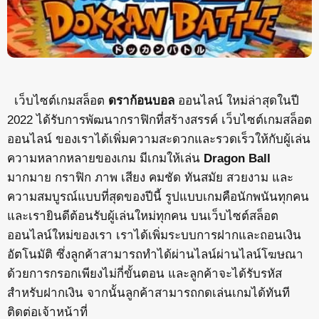
เว็บไซต์เกมสล็อต
ดราก้อนบอล
ออนไลน์ ใหม่ล่าสุดในปี
2022 ได้รับการพัฒนากราฟิกที่สร้างสรรค์ เว็บไซต์เกมสล็อต
ออนไลน์ ของเราได้เพิ่มความสะดวกและรวดเร็วให้กับผู้เล่น
ความหลากหลายของเกม มีเกมให้เล่น
Dragon Ball
มากมาย กราฟิก ภาพ เสียง คมชัด ทันสมัย สวยงาม และ
ความสมบูรณ์แบบที่สุดของปีนี้ รูปแบบเกมคือนักพนันทุกคน
และเรายินดีต้อนรับผู้เล่นใหม่ทุกคน บนเว็บไซต์สล็อต
ออนไลน์ใหม่ของเรา เราได้เพิ่มระบบการฝากและถอนเงิน
อัตโนมัติ ซึ่งลูกค้าสามารถทำได้ผ่านไลน์ผ่านไลน์โฆษณา
ด้วยการกรอกเพียงไม่กี่ขั้นตอน และลูกค้าจะได้รับรหัส
สำหรับฝากเงิน จากนั้นลูกค้าสามารถกดเล่นเกมได้ทันที
ติดต่อเจ้าหน้าที่