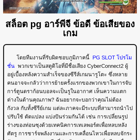
สล็อต pg อาร์พีจี ข้อดี ข้อเสียของ
เกม
โดยทีมงานที่รับผิดชอบภูมิภาคนี้
PG SLOT โปรโม
ชั่น
พวกเขาเป็นสตูดิโอที่มีชื่อเสียง CyberConnect2 ผู้
อยู่เบื้องหลังความสำเร็จของซีรีส์เกมนารูโตะ ซึ่งหลาย
คนอาจจะกลัวว่าการย้ายครั้งแรกของพวกเขาในการจับ
การ์ตูนดราก้อนบอลจะเป็นรูในอากาศ เห็นความแตก
ต่างในด้านคุณภาพ? ฉันอยากจะบอกว่าคุณไม่ต้อง
กังวล กับทั้งซีรีย์เกม แต่ละภาคจะมีระบบที่สามารถนำไป
ปรับใช้ ดัดแปลง แบ่งปันร่วมกันได้ เช่น การเปลี่ยนรูป
ร่างของท่อนซุงด้วยเทคนิคการเทเลพอร์ตเพื่อหลบหลัง
ศัตรู การชาร์จพลังงานและการเคลื่อนไหวเพื่อหลบจักระ