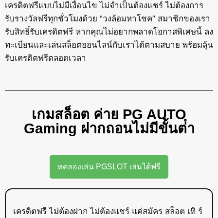
เครดิตฟรีแบบไม่มีเงื่อนไข ไม่จำเป็นต้องแชร์ ไม่ต้องการ
รับรางวัลฟรีทุกชั่วโมงด้วย “วงล้อมหาโชค” สมาชิกของเรา
รับสิทธิ์รับเครดิตฟรี หากคุณไม่อยากพลาดโอกาสพิเศษนี้ ลง
ทะเบียนและเล่นสล็อตออนไลน์กับเราได้ตามสบาย พร้อมลุ้น
รับเครดิตฟรีตลอดเวลา
เกมสล็อต ค่าย PG AUTO
Gaming ฝากถอนไม่มีขั้นต่ํา
ทดลองเล่น PGSLOT เล่นได้ฟรี
เครดิตฟรี ไม่ต้องฝาก ไม่ต้องแชร์ แค่สมัคร
สล็อต เทิ ร์