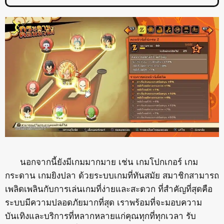
นอกจากนี้ยังมีเกมมากมาย เช่น เกมโปกเกอร์ เกม
กระดาน เกมยิงปลา ด้วยระบบเกมที่ทันสมัย สมาชิกสามารถ
เพลิดเพลินกับการเล่นเกมที่ง่ายและสะดวก ที่สำคัญที่สุดคือ
ระบบมีความปลอดภัยมากที่สุด เราพร้อมที่จะมอบความ
บันเทิงและบริการที่หลากหลายแก่คุณทุกที่ทุกเวลา รับ