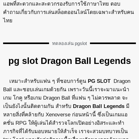
แอพที่สะดวกและสะดวกรองรับการใช้ภาษาไทย ตอบ
คำถามเกี่ยวกับการเล่นสล็อตออนไลน์โดยเฉพาะสำหรับคน
ไทย
ทดลองเล่น pgslot
pg slot Dragon Ball Legends
เหมาะสำหรับแฟน ๆ ที่ชอบการ์ตูน
PG SLOT
Dragon
Ball และชอบเล่นเกมด้วยกัน เพราะวันนี้เราจะมาแนะนำ
เกม โกคู หรือเกม Dragon Ball ที่แฟน ๆ ไม่ควรพลาด จะ
เป็นยังไงนั้นติดตามกัน สำหรับ
Dragon Ball Legends
มี
หลายสิ่งที่คล้ายกับ Xenoverse ก่อนหน้านี้ ซึ่งเป็นเกมแอ
คชั่น RPG ให้ผู้เล่นได้สำรวจโลกเปิดอย่างอิสระและทำ
ภารกิจที่ได้รับมอบหมายให้สำเร็จ เราจะสวมบทบาทเป็น