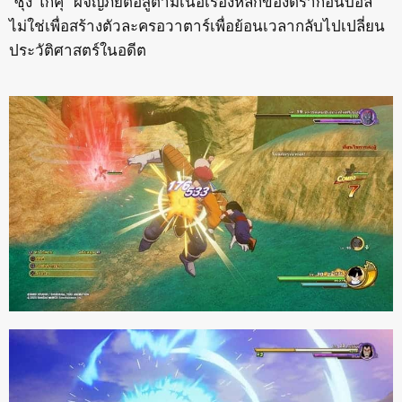
“ซุง โกคุ” ผจญภัยต่อสู้ตามเนื้อเรื่องหลักของดราก้อนบอล
ไม่ใช่เพื่อสร้างตัวละครอวาตาร์เพื่อย้อนเวลากลับไปเปลี่ยน
ประวัติศาสตร์ในอดีต