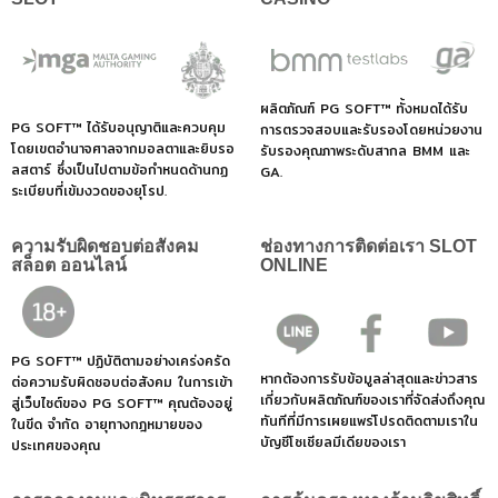
ผลิตภัณฑ์ PG SOFT™ ทั้งหมดได้รับ
PG SOFT™ ได้รับอนุญาติและควบคุม
การตรวจสอบและรับรองโดยหน่วยงาน
โดยเขตอำนาจศาลจากมอลตาและยิบรอ
รับรองคุณภาพระดับสากล BMM และ
ลสตาร์ ซึ่งเป็นไปตามข้อกำหนดด้านกฏ
GA.
ระเบียบที่เข้มงวดของยุโรป.
ความรับผิดชอบต่อสังคม
ช่องทางการติดต่อเรา SLOT
สล็อต ออนไลน์
ONLINE
PG SOFT™ ปฏิบัติตามอย่างเคร่งครัด
หากต้องการรับข้อมูลล่าสุดและข่าวสาร
ต่อความรับผิดชอบต่อสังคม ในการเข้า
เกี่ยวกับผลิตภัณฑ์ของเราที่จัดส่งถึงคุณ
สู่เว็บไซต์ของ PG SOFT™ คุณต้องอยู่
ทันทีที่มีการเผยแพร่โปรดติดตามเราใน
ในขีด จำกัด อายุทางกฎหมายของ
บัญชีโซเชียลมีเดียของเรา
ประเทศของคุณ