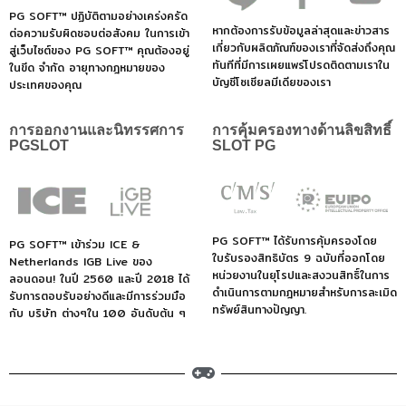
PG SOFT™ ปฏิบัติตามอย่างเคร่งครัด
หากต้องการรับข้อมูลล่าสุดและข่าวสาร
ต่อความรับผิดชอบต่อสังคม ในการเข้า
เกี่ยวกับผลิตภัณฑ์ของเราที่จัดส่งถึงคุณ
สู่เว็บไซต์ของ PG SOFT™ คุณต้องอยู่
ทันทีที่มีการเผยแพร่โปรดติดตามเราใน
ในขีด จำกัด อายุทางกฎหมายของ
บัญชีโซเชียลมีเดียของเรา
ประเทศของคุณ
การออกงานและนิทรรศการ
การคุ้มครองทางด้านลิขสิทธิ์
PGSLOT
SLOT PG
PG SOFT™ ได้รับการคุ้มครองโดย
PG SOFT™ เข้าร่วม ICE &
ใบรับรองสิทธิบัตร 9 ฉบับที่ออกโดย
Netherlands IGB Live ของ
หน่วยงานในยุโรปและสงวนสิทธิ์ในการ
ลอนดอน! ในปี 2560 และปี 2018 ได้
ดำเนินการตามกฎหมายสำหรับการละเมิด
รับการตอบรับอย่างดีและมีการร่วมมือ
ทรัพย์สินทางปัญญา.
กับ บริษัท ต่างๆใน 100 อันดับต้น ๆ