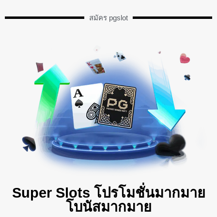
สมัคร pgslot
Super Slots โปรโมชั่นมากมาย
โบนัสมากมาย