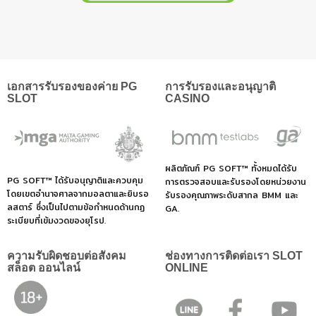
เอกสารรับรองของค่าย PG
การรับรองและอนุญาติ
SLOT
CASINO
ผลิตภัณฑ์ PG SOFT™ ทั้งหมดได้รับ
PG SOFT™ ได้รับอนุญาติและควบคุม
การตรวจสอบและรับรองโดยหน่วยงาน
โดยเขตอำนาจศาลจากมอลตาและยิบรอ
รับรองคุณภาพระดับสากล BMM และ
ลสตาร์ ซึ่งเป็นไปตามข้อกำหนดด้านกฏ
GA.
ระเบียบที่เข้มงวดของยุโรป.
ความรับผิดชอบต่อสังคม
ช่องทางการติดต่อเรา SLOT
สล็อต ออนไลน์
ONLINE