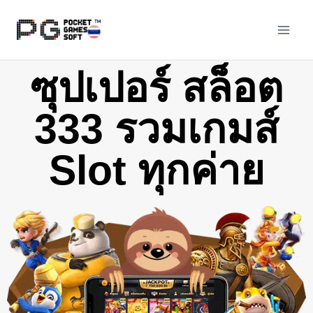
ซุปเปอร์ สล็อต
333 รวมเกมส์
Slot ทุกค่าย