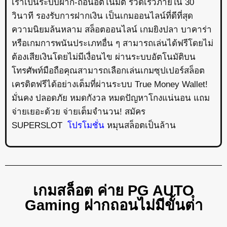
เราเป็นระบบฝาก-ถอนอัตโนมัติ รวดเร็วภายใน 30
วินาที รองรับการฝากเงิน เป็นเกมออนไลน์ที่ดีที่สุด
ความนิยมล้นหลาม สล็อตออนไลน์ เกมยิงปลา บาคาร่า
หรือเกมการพนันประเภทอื่น ๆ สามารถเล่นได้ฟรีโดยไม่
ต้องเสียเงินโดยไม่มีเงื่อนไข ผ่านระบบอัตโนมัติบน
โทรศัพท์มือถือคุณสามารถเลือกเล่นเกมซุปเปอร์สล็อต
เครดิตฟรีได้อย่างเต็มที่ผ่านระบบ True Money Wallet!
มั่นคง ปลอดภัย หมดกังวล หมดปัญหาโกงแน่นอน แถม
จ่ายเยอะด้วย จ่ายเต็มจำนวน! สมัคร
SUPERSLOT
โปรโมชั่น
หมุนสล็อตเป็นล้าน
เกมสล็อต ค่าย PG AUTO
Gaming ฝากถอนไม่มีขั้นต่ํา